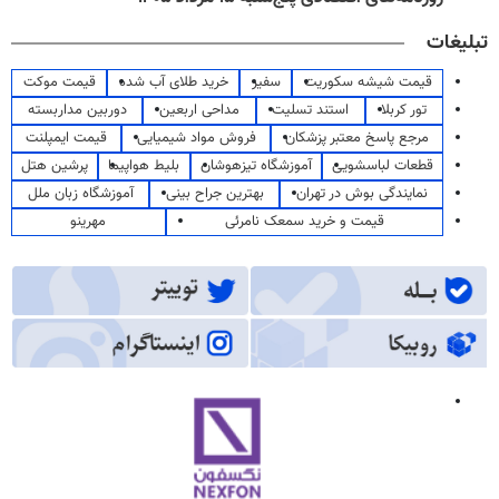
تبلیغات
قیمت شیشه سکوریت
سفیر
خرید طلای آب شده
قیمت موکت
تور کربلا
استند تسلیت
مداحی اربعین
دوربین مداربسته
مرجع پاسخ معتبر پزشکان
فروش مواد شیمیایی
قیمت ایمپلنت
قطعات لباسشویی
آموزشگاه تیزهوشان
بلیط هواپیما
پرشین هتل
نمایندگی بوش در تهران
بهترین جراح بینی
آموزشگاه زبان ملل
قیمت و خرید سمعک نامرئی
مهرینو