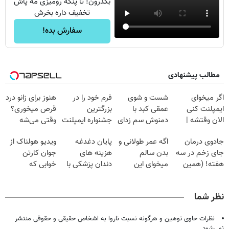
بگذرون! تا پنکه رومیزی مه پاش
تخفیف داره بخرش
سفارش بده!
مطالب پیشنهادی
اگر میخوای
شست و شوی
فرم خود را در
هنوز برای زانو درد
ایمپلنت کنی
عمقی کبد با
بزرگترین
قرص میخوری؟
الان وقتشه |
دمنوش سم زدای
جشنواره ایمپلنت
وقتی می‌شه
فقط با ۲۵
گیاهی
تهران پر کنید ! |
بدون عمل
جادوی درمان
اگه عمر طولانی و
پایان دغدغه
ویدیو هولناک از
میلیون تومان!!!
فقط ۲۵ میلیون
درمانش کرد؟؟؟؟
جای زخم در سه
بدن سالم
هزینه های
جوان کارتن
هفته! (همین
میخوای این
دندان پزشکی با
خوابی که
حالا رایگان
نوشیدنی رو با
پک سفید کننده
میلیاردر شد.
صحبت کنید)
تخفیف بخر
خانگی
آموزش رایگان
نظر شما
نظرات حاوی توهین و هرگونه نسبت ناروا به اشخاص حقیقی و حقوقی منتشر
نمی‌شود.