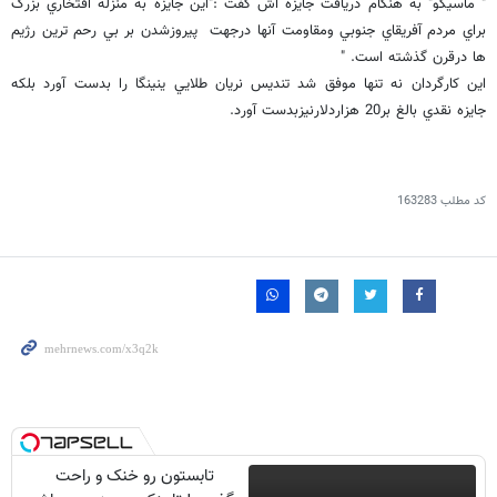
" ماسيكو" به هنگام دريافت جايزه اش گفت :"اين جايزه به منزله افتخاري بزرگ
براي مردم آفريقاي جنوبي ومقاومت آنها درجهت پيروزشدن بر بي رحم ترين رژيم
ها درقرن گذشته است. "
اين كارگردان نه تنها موفق شد تنديس نريان طلايي ينينگا را بدست آورد بلكه
جايزه نقدي بالغ بر20 هزاردلارنيزبدست آورد.
کد مطلب
163283
تابستون رو خنک و راحت