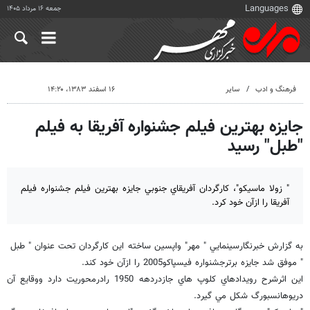
جمعه ۱۶ مرداد ۱۴۰۵
فرهنگ و ادب
سایر
۱۶ اسفند ۱۳۸۳، ۱۴:۲۰
جايزه بهترين فيلم جشنواره آفريقا به فيلم
"طبل" رسيد
" زولا ماسيكو"، كارگردان آفريقاي جنوبي جايزه بهترين فيلم جشنواره فيلم
آفريقا را ازآن خود كرد.
به گزارش خبرنگارسينمايي " مهر" واپسين ساخته اين كارگردان تحت عنوان " طبل
" موفق شد جايزه برترجشنواره فيسپاكو2005 را ازآن خود كند.
اين اثرشرح رويدادهاي كلوپ هاي جازدردهه 1950 رادرمحوريت دارد ووقايع آن
دريوهانسبورگ شكل مي گيرد.