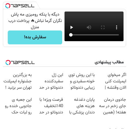
دیگه با پنکه رومیزی مه پاش
نگران گرما نباش🔥 پرداخت درب
منزل
سفارش بده!
مطالب پیشنهادی
اگر میخوای
با این روش توی
این ژل
به بزرگترین
ایمپلنت کنی
خونه،سفیدی و
سفیدکننده
جشنواره ایمپلنت
الان وقتشه |
زیبایی دندوناتو
دندوناتو در حد
تهران سر بزنید !
فقط با ۲۵
برگردون
لمینت سفید
| فقط ۲۵
جادوی درمان
پایان دغدغه
فرصت ویژه! با
این جعبه ی
میلیون تومان!!!
(40%off)
میکنه
میلیون !
جای زخم در سه
هزینه های
40٪تخفیف
جادویی خنده رو
(40%تخفیف)
هفته! (همین
دندان پزشکی با
دندوناتو در حد
رو لبات حک
حالا رایگان
پک سفید کننده
کامپوزیت سفید
میکنه
صحبت کنید)
خانگی
کن
خرید40%تخفیف