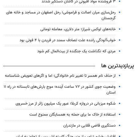
۳ فروشنده مواد افیونی در کاشان دستگیر شدند
رحل‌سازی میان اصالت و فراموشی؛ رحل اصفهان در مساجد و خانه های
گرجستان
خانه‌های لوکس شیراز؛ متر دلاری، معامله تومانی
خواب‌آلودگی راننده علت تصادف سمند در فریدن با ۴ فوتی بود
مردی که نگذاشت یک جنگنده از بیت‌المال کم شود
پربازدیدترین ها
از حذف نام همسر تا تغییر نام خانوادگی؛ اما و اگرهای تعویض شناسنامه
وضعیت جوی کشور در ۷۲ ساعت آینده؛ موج بارش‌های تابستانه در راه ۱۱
استان
شکوه میزبانی در دروازه کربلا؛ عبور یک میلیون زائر از مرز خسروی
استفاده از خاک ما برای حمله به همسایگان ممنوع است
دستگیری قاضی قلابی در مازندران
افزایش خشم ترامپ از وزیر جنگ کابینه اش پس از تجاوز به ایران