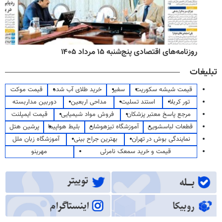
روزنامه‌های اقتصادی پنج‌شنبه ۱۵ مرداد ۱۴۰۵
تبلیغات
قیمت شیشه سکوریت
سفیر
خرید طلای آب شده
قیمت موکت
تور کربلا
استند تسلیت
مداحی اربعین
دوربین مداربسته
مرجع پاسخ معتبر پزشکان
فروش مواد شیمیایی
قیمت ایمپلنت
قطعات لباسشویی
آموزشگاه تیزهوشان
بلیط هواپیما
پرشین هتل
نمایندگی بوش در تهران
بهترین جراح بینی
آموزشگاه زبان ملل
قیمت و خرید سمعک نامرئی
مهرینو