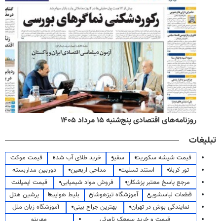
روزنامه‌های اقتصادی پنج‌شنبه ۱۵ مرداد ۱۴۰۵
تبلیغات
قیمت شیشه سکوریت
سفیر
خرید طلای آب شده
قیمت موکت
تور کربلا
استند تسلیت
مداحی اربعین
دوربین مداربسته
مرجع پاسخ معتبر پزشکان
فروش مواد شیمیایی
قیمت ایمپلنت
قطعات لباسشویی
آموزشگاه تیزهوشان
بلیط هواپیما
پرشین هتل
نمایندگی بوش در تهران
بهترین جراح بینی
آموزشگاه زبان ملل
قیمت و خرید سمعک نامرئی
مهرینو