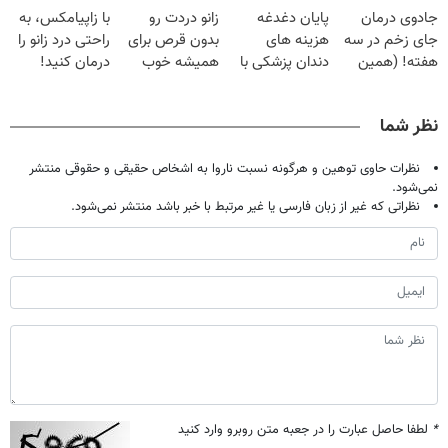
جادوی درمان
پایان دغدغه
زانو دردت رو
با زاپیامکس، به
میلیون تومان!!!
تحمل میکنی؟❗
میلیون !
جای زخم در سه
هزینه های
بدون قرص برای
راحتی درد زانو را
هفته! (همین
دندان پزشکی با
همیشه خوب
درمان کنید!
حالا رایگان
پک سفید کننده
کن! (قدم اول،
صحبت کنید)
خانگی
پرسش‌نامه)
نظر شما
نظرات حاوی توهین و هرگونه نسبت ناروا به اشخاص حقیقی و حقوقی منتشر
نمی‌شود.
نظراتی که غیر از زبان فارسی یا غیر مرتبط با خبر باشد منتشر نمی‌شود.
*
لطفا حاصل عبارت را در جعبه متن روبرو وارد کنید