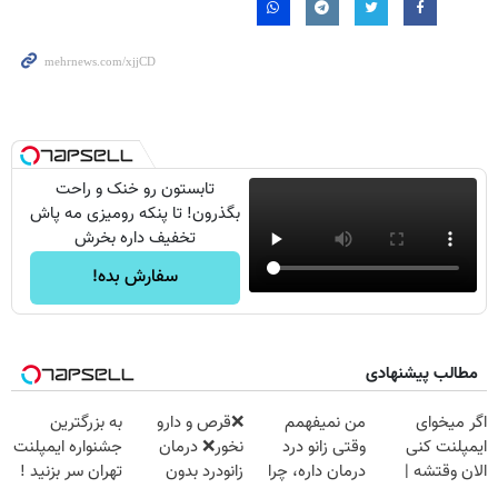
تابستون رو خنک و راحت
بگذرون! تا پنکه رومیزی مه پاش
تخفیف داره بخرش
سفارش بده!
مطالب پیشنهادی
اگر میخوای
من نمیفهمم
❌قرص‌ و دارو
به بزرگترین
ایمپلنت کنی
وقتی زانو درد
نخور❌ درمان
جشنواره ایمپلنت
الان وقتشه |
درمان داره، چرا
زانودرد بدون
تهران سر بزنید !
فقط با ۲۵
دردش رو داری
قرص
| فقط ۲۵