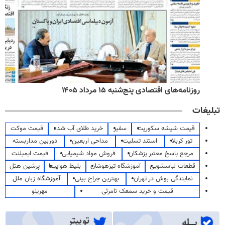
روزنامه‌های اقتصادی پنج‌شنبه ۱۵ مرداد ۱۴۰۵
تبلیغات
قیمت شیشه سکوریت
سفیر
خرید طلای آب شده
قیمت موکت
تور کربلا
استند تسلیت
مداحی اربعین
دوربین مداربسته
مرجع پاسخ معتبر پزشکان
فروش مواد شیمیایی
قیمت ایمپلنت
قطعات لباسشویی
آموزشگاه تیزهوشان
بلیط هواپیما
پرشین هتل
نمایندگی بوش در تهران
بهترین جراح بینی
آموزشگاه زبان ملل
قیمت و خرید سمعک نامرئی
مهرینو