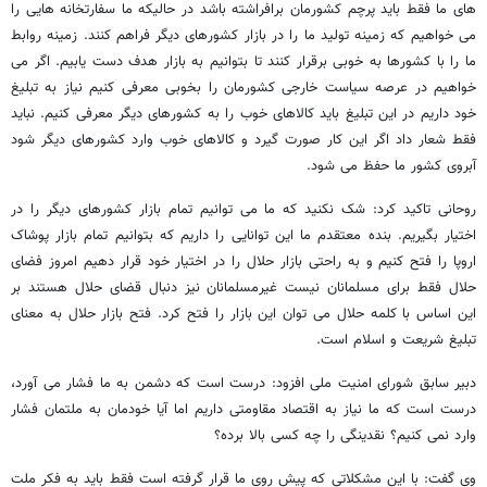
های ما فقط باید پرچم کشورمان برافراشته باشد در حالیکه ما سفارتخانه هایی را
می خواهیم که زمینه تولید ما را در بازار کشورهای دیگر فراهم کنند. زمینه روابط
ما را با کشورها به خوبی برقرار کنند تا بتوانیم به بازار هدف دست یابیم. اگر می
خواهیم در عرصه سیاست خارجی کشورمان را بخوبی معرفی کنیم نیاز به تبلیغ
خود داریم در این تبلیغ باید کالاهای خوب را به کشورهای دیگر معرفی کنیم. نباید
فقط شعار داد اگر این کار صورت گیرد و کالاهای خوب وارد کشورهای دیگر شود
آبروی کشور ما حفظ می شود.
روحانی تاکید کرد: شک نکنید که ما می توانیم تمام بازار کشورهای دیگر را در
اختیار بگیریم. بنده معتقدم ما این توانایی را داریم که بتوانیم تمام بازار پوشاک
اروپا را فتح کنیم و به راحتی بازار حلال را در اختیار خود قرار دهیم امروز فضای
حلال فقط برای مسلمانان نیست غیرمسلمانان نیز دنبال قضای حلال هستند بر
این اساس با کلمه حلال می توان این بازار را فتح کرد. فتح بازار حلال به معنای
تبلیغ شریعت و اسلام است.
دبیر سابق شورای امنیت ملی افزود: درست است که دشمن به ما فشار می آورد،
درست است که ما نیاز به اقتصاد مقاومتی داریم اما آیا خودمان به ملتمان فشار
وارد نمی کنیم؟ نقدینگی را چه کسی بالا برده؟
وی گفت: با این مشکلاتی که پیش روی ما قرار گرفته است فقط باید به فکر ملت