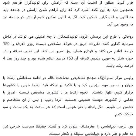
قرار گیرد. منظور از امنیت آن است که آرامش برای تولیدگران فراهم شود
همچنین باید به این نکته اشاره کرد که برای فراهم شدن آرامش در جامعه باید
به قانون و قانونگرایی تمکین کرد. اگر به قانون تمکین کنیم آرامش در جامعه نیز
به وجود می آید.
روحانی با طرح این پرسش افزود: تولیدکنندگان با چه امنیتی می توانند در داخل
سرمایه گذاری کنند مقررات امروز در تعرفه مشخص نیست روزی تعرفه را 150
درصد اعلام می کنند و فردای همان روز تغییر می کند. این تغییر تعرفه را در
حوزه شکر به خوبی دیدیم. تعرفه آن 150 درصد اعلام شده بود و چند روز بعد 4
درصد رشد یافت.
رئیس مرکز استراتژیک مجمع تشخیص مصلحت نظام در ادامه سخنانش ارتباط با
جهان را بسیار مهم ارزیابی کرد و با تاکید بر اینکه باید ارتباط خوبی با کشورها
برقرار کنیم، اظهار داشت: نحوه ارتباط ما با کشورها مشخص نیست امروز با
بعضی از کشورها دوست صمیمی هستیم، فردا رقیب و پس از آن متخاصم و
دشمن می شویم. مگر رابطه با دنیا هوس است که هر ساعت به یک سمت و سو
حرکت کنیم.
وی عرصه دیپلماسی را هنرمندانه عنوان کرد و گفت: حقیقتا سیاست خارجی نیاز
به علم و هنر دارد و دیپلماسی سلیقه و شعار نیست.