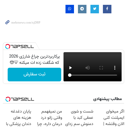
پرکاربردترین چراغ شارژی 2026
که شگفت زده ات میکنه 💡😍
ثبت سفارش
مطالب پیشنهادی
اگر میخوای
شست و شوی
من نمیفهمم
پایان دغدغه
ایمپلنت کنی
عمقی کبد با
وقتی زانو درد
هزینه های
الان وقتشه |
دمنوش سم زدای
درمان داره، چرا
دندان پزشکی با