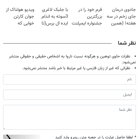
فقط با ۲۵
گیاهی
دردش رو داری
پک سفید کننده
جادوی درمان
فرم خود را در
با جلبک لاغری
ویدیو هولناک از
میلیون تومان!!!
تحمل میکنی؟❗
خانگی
جای زخم در سه
بزرگترین
3سوته به اندام
جوان کارتن
هفته! (همین
جشنواره ایمپلنت
ایده ال برس(تا
خوابی که
حالا رایگان
تهران پر کنید ! |
امشب تخفیف
میلیاردر شد.
صحبت کنید)
فقط ۲۵ میلیون
ویژه)
آموزش رایگان
نظر شما
نظرات حاوی توهین و هرگونه نسبت ناروا به اشخاص حقیقی و حقوقی منتشر
نمی‌شود.
نظراتی که غیر از زبان فارسی یا غیر مرتبط با خبر باشد منتشر نمی‌شود.
*
لطفا حاصل عبارت را در جعبه متن روبرو وارد کنید