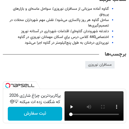
گناوه آماده میزبانی از مسافران نوروزی/ سواحل ماسه‌ای و بازارهای
پررونق
ساحل گناوه هر روز پاکسازی می‌شود/ نقش مهم شهرداران محلات در
تصمیم‌گیری‌ها
دغدغه شهروندان گناوه‌ای/ اقدامات شهرداری در آستانه نوروز
اختصاص440 كلاس درس براي اسكان مهمانان نوروزي در گناوه
نورپردازی درختان به طول پنج‌کیلومتر در گناوه اجرا می‌شود
برچسب‌ها
مسافران نوروزی
پرکاربردترین چراغ شارژی 2026
که شگفت زده ات میکنه 💡😍
ثبت سفارش