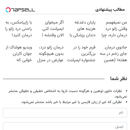
مطالب پیشنهادی
من نمیفهمم
پایان دغدغه
اگر میخوای
با زاپیامکس، به
وقتی زانو درد
هزینه های
ایمپلنت کنی
راحتی درد زانو را
درمان داره، چرا
دندان پزشکی با
الان وقتشه |
درمان کنید!
دردش رو داری
پک سفید کننده
فقط با ۲۵
جادوی درمان
فرم خود را در
درمان زانو درد،
ویدیو هولناک از
تحمل میکنی؟❗
خانگی
میلیون تومان!!!
جای زخم در سه
بزرگترین
بدون هیچگونه
جوان کارتن
هفته! (همین
جشنواره ایمپلنت
عوارض در منزل
خوابی که
حالا رایگان
تهران پر کنید ! |
(◂پرسش‌نامه)
میلیاردر شد.
صحبت کنید)
فقط ۲۵ میلیون
آموزش رایگان
نظر شما
نظرات حاوی توهین و هرگونه نسبت ناروا به اشخاص حقیقی و حقوقی منتشر
نمی‌شود.
نظراتی که غیر از زبان فارسی یا غیر مرتبط با خبر باشد منتشر نمی‌شود.