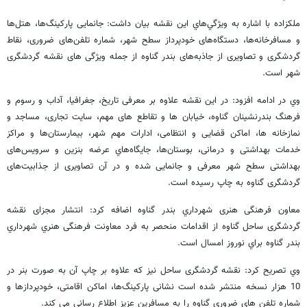
ملکزاده با اشاره به ويژگي‌هاي اين نقشه بيان داشت: جانمایی پارکینگ‌ها، هتل‌ها
و مسافرخانه‌ها، دستگاه‌های خودپرداز سطح شهر، شماره تلفن‌های ضروری، نقاط
گردشگری و تصاویری از جاذبه‌های بندر گناوه از جمله ویژگی های نقشه گردشگری
شهر است.
وي در ادامه افزود: در این نقشه علاوه بر معرفی تاریخ، جغرافیا، آداب و رسوم و
فرهنگ بندرنشینان گناوه، خیابان ها و تقاطع های مهم، سایت تجاری، مساجد و
نمازخانه ها، اماکن قضایی و انتظامی، ادارات مهم شهر، بیمارستان‌ها و مراکز
خدمات بهداشتی و درمانی، بوستان‌ها، جايگاه‌هاي عرضه بنزین و سرویس‌های
بهداشتی سطح شهر معرفی و جانمایی شده و در آن تصاویری از جذابیت‌های
گردشگری گناوه به چاپ رسیده است.
معاون فرهنگی هنری شهرداري بندر گناوه اضافه كرد: انتشار مجزای نقشه
گردشگری ساحل گناوه از اقدامات منحصر به فرد معاونت فرهنگی هنري شهرداري
بندر گناوه براي نوروز امسال است.
وي تصريح كرد: نقشه گردشگری ساحل نیز که علاوه بر چاپ آن به صورت بنر در
10 هزار نسخه منتشر شده است نشانی پارکینگ‌ها، اماکن اقامتی، خودپردازها و
شماره تلفن های ضروری گناوه را به مسافرین عزیز اطلاع رسانی می کند.