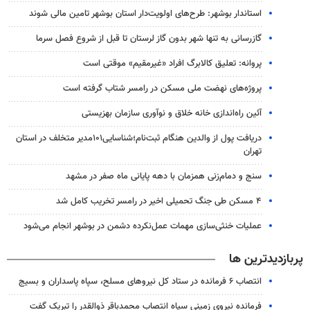
استاندار بوشهر: طرح‌های اولویت‌دار استان بوشهر تامین مالی شوند
گازرسانی به تنها شهر بدون گاز لرستان تا قبل از شروع فصل سرما
پروانه: تعلیق کالابرگ افراد «غیرمقیم» موقتی است
پروژه‌های نهضت ملی مسکن در رامسر شتاب گرفته است
آئین راه‌اندازی خانه خلاق و نوآوری سازمان بهزیستی
دریافت پول از والدین هنگام ثبت‌نام؛شناسایی۱۰۱مدیر متخلف در استان
تهران
سنج و دمام‌زنی همزمان با دهه پایانی ماه صفر در مشهد
۴ مسکن طی جنگ تحمیلی اخیر در رامسر تخریب کامل شد
عملیات خنثی‌سازی مهمات عمل‌نکرده دشمن در بوشهر انجام می‌شود
پربازدیدترین ها
انتصاب ۶ فرمانده در ستاد کل نیروهای مسلح، سپاه پاسداران و بسیج
فرمانده نیروی زمینی سپاه انتصاب محمدباقر ذوالقدر را تبریک گفت