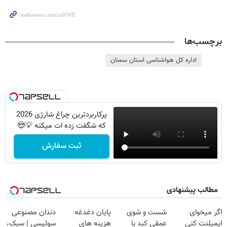
برچسب‌ها
اداره کل هواشناسی استان سمنان
پرکاربردترین چراغ شارژی 2026
که شگفت زده ات میکنه 💡😍
ثبت سفارش
مطالب پیشنهادی
اگر میخوای
شست و شوی
پایان دغدغه
دندان مصنوعی
ایمپلنت کنی
عمقی کبد با
هزینه های
سوئیسی | سبک،