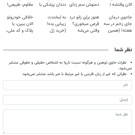
الان وقتشه |
دمنوش سم زدای
دندان پزشکی با
مقاوم، طبیعی!
فقط با ۲۵
گیاهی
پک سفید کننده
ویزیت
جادوی درمان
هنوز برای زانو درد
به لبخندت
خلافی خودروتو
میلیون تومان!!!
خانگی
رایگان+پرداخت
جای زخم در سه
قرص میخوری؟
زیبایی بده!
الان ببین، با
اقساطی😍
هفته! (همین
وقتی می‌شه
(خرید ژل
پلاک و کد ملی،
حالا رایگان
بدون عمل
سفیدکننده
بدون نیاز به
صحبت کنید)
درمانش کرد؟؟؟؟
دندان
مراجعه حضوری
نظر شما
با40%تخفیف)
نظرات حاوی توهین و هرگونه نسبت ناروا به اشخاص حقیقی و حقوقی منتشر
نمی‌شود.
نظراتی که غیر از زبان فارسی یا غیر مرتبط با خبر باشد منتشر نمی‌شود.