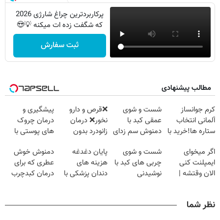
پرکاربردترین چراغ شارژی 2026
که شگفت زده ات میکنه 💡😍
ثبت سفارش
مطالب پیشنهادی
کرم جوانساز
شست و شوی
❌قرص‌ و دارو
پیشگیری و
آلمانی انتخاب
عمقی کبد با
نخور❌ درمان
درمان چروک
ستاره ها!خرید با
دمنوش سم زدای
زانودرد بدون
های پوستی با
تخفیف
گیاهی
قرص
این روش امن
اگر میخوای
شست و شوی
پایان دغدغه
دمنوش خوش
ایمپلنت کنی
چربی های کبد با
هزینه های
عطری که برای
الان وقتشه |
نوشیدنی
دندان پزشکی با
درمان کبدچرب
فقط با ۲۵
گیاهی(55%تخفیف)
پک سفید کننده
معجزه میکنه
میلیون تومان!!!
خانگی
نظر شما