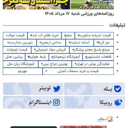
روزنامه‌های ورزشی شنبه ۱۷ مرداد ۱۴۰۵
تبلیغات
قیمت شیشه سکوریت
سفیر
خرید طلای آب شده
قیمت موکت
تور کربلا
استند تسلیت
مداحی اربعین
دوربین مداربسته
مرجع پاسخ معتبر پزشکان
فروش مواد شیمیایی
قیمت ایمپلنت
قطعات لباسشویی
آموزشگاه تیزهوشان
بلیط هواپیما
پرشین هتل
نمایندگی بوش در تهران
بهترین جراح بینی
آموزشگاه زبان ملل
قیمت و خرید سمعک نامرئی
مهرینو