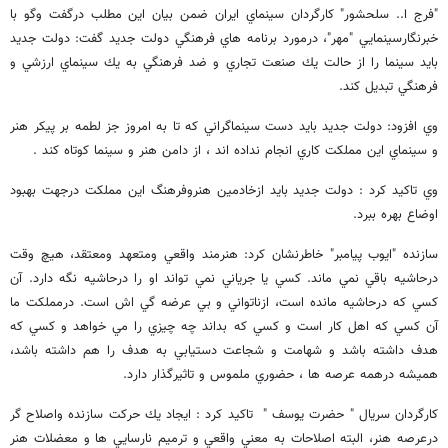
"فرج ا.. سلحشور" كارگردان سينماي ايران ضمن بيان اين مطلب درگفت وگو با
خبرنگارسينمايي "مهر"، درمورد برنامه هاي فرهنگي دولت جديد گفت: دولت جديد
بايد سينما را از حالت يك صنعت تجاري و ضد فرهنگي به يك سينماي ارزشي و
فرهنگي تبديل كند.
وي افزود: دولت جديد بايد دست سينماگراني كه تا به امروز جز لطمه بر پيكر هنر
و سينماي اين مملكت كاري انجام نداده اند ، از دامن هنر و سينما كوتاه كند .
وي تاكيد كرد : دولت جديد بايد ازخادمين هنروفرهنگ اين مملكت درجهت بهبود
اوضاع بهره ببرد.
سازنده "ايوب پيامبر" خاطرنشان كرد: هنرمند واقعي ومتعهد ومعتقد، هيچ وقت
درحاشيه باقي نمي ماند. كسي يا جرياني نمي تواند او را درحاشيه نگه دارد. آن
كسي كه درحاشيه مانده است، ازناتواني و بي عرضه گي اش است. درمملكت ما
آن كسي كه اهل كار است و كسي كه بداند چه چيزي را مي خواهد و كسي كه
هدف داشته باشد و شهامت و شجاعت دستيابي به هدف را هم داشته باشد،
هميشه درهمه عرصه ها ، حضوري ملموس و تاثيرگذار دارد.
كارگردان سريال " حضرت يوسف " تاكيد كرد : ايجاد يك حركت سازنده واصلاح گر
درعرصه هنر، البته اصلاحات به معني واقعي و ترميم نارسايي ها و معضلات هنر