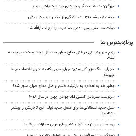
مهرگان؛ یک شب دیگر و جلوه ای تازه از همراهی مردم
محمدیه در شب ۱۶۱؛ شب دیگری از حضور مردم در میدان
دولت مستعفی یمن مدعی حمله به مواضع انصارالله شد
پربازدیدترین ها
رژیم صهیونیستی در قتل مداح جوان به دنبال ایجاد وحشت در جامعه
است
ماجرای سنگ مزار اکبر عبدی؛ اجرای طرحی که به تحول اقتصاد سینما
می‌رسد!
چطور «نه به اعدام» به بازتولید خشم و قتل مداح جوان منجر شد؟
سرنوشت قهرمانان کشتی آزاد جوانان جهان در سال ۲۰۱۸
نسل جدید استقلالی‌ها برای فصل جدید لیگ؛ این ۶ بازیکن را بیشتر
بشناسید
روسیه غرب را تهدید کرد / کشورهای غربی مجازات می‌شوند
دستگیری سارق قمه بدست توسط عوامل کلانتری ۱۹ تبریز