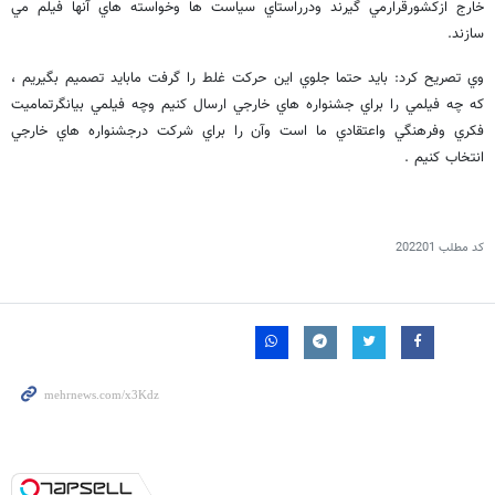
خارج ازكشورقرارمي گيرند ودرراستاي سياست ها وخواسته هاي آنها فيلم مي
سازند.
وي تصريح كرد: بايد حتما جلوي اين حركت غلط را گرفت مابايد تصميم بگيريم ،
كه چه فيلمي را براي جشنواره هاي خارجي ارسال كنيم وچه فيلمي بيانگرتماميت
فكري وفرهنگي واعتقادي ما است وآن را براي شركت درجشنواره هاي خارجي
انتخاب كنيم .
کد مطلب
202201