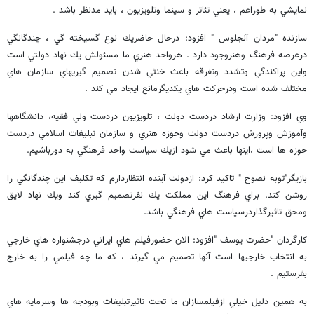
نمايشي به طوراعم ، يعني تئاتر و سينما وتلويزيون ، بايد مدنظر باشد .
سازنده "مردان آنجلوس " افزود: درحال حاضريك نوع گسيخته گي ، چندگانگي
درعرصه فرهنگ وهنروجود دارد . هرواحد هنري ما مسئولش يك نهاد دولتي است
واين پراكندگي وتشدد وتفرقه باعث خنثي شدن تصميم گيريهاي سازمان هاي
مختلف شده است ودرحركت هاي يكديگرمانع ايجاد مي كند .
وي افزود: وزارت ارشاد دردست دولت ، تلويزيون دردست ولي فقيه، دانشگاهها
وآموزش وپرورش دردست دولت وحوزه هنري و سازمان تبليغات اسلامي دردست
حوزه ها است ،اينها باعث مي شود ازيك سياست واحد فرهنگي به دورباشيم.
بازيگر"توبه نصوح " تاكيد كرد: ازدولت آينده انتظاردارم كه تكليف اين چندگانگي را
روشن كند. براي فرهنگ اين مملكت يك نفرتصميم گيري كند ويك نهاد لايق
ومحق تاثيرگذاردرسياست هاي فرهنگي باشد.
كارگردان "حضرت يوسف "افزود: الان حضورفيلم هاي ايراني درجشنواره هاي خارجي
به انتخاب خارجيها است آنها تصميم مي گيرند ، كه ما چه فيلمي را به خارج
بفرستيم .
به همين دليل خيلي ازفيلمسازان ما تحت تاثيرتبليغات وبودجه ها وسرمايه هاي