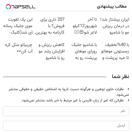
مطالب پیشنهادی
ایران پیشتاز شد!
تا آخر
207 داری برای
این پک تقویت
در درمان ریزش
شهریور12کیلو
فروش؟ با
موی جلبک رسانه
مو با شامپو
لاغر شو😍👌🏻
کارنامه به بهترین
ای شد(کلیک
جلبک🔥
قیمت بفروش!
جهت اطلاعات
با 40%تخفیف
با شامپو جلبک
کاهش ریزش و
چربیاتو مثل کره
بیشتر)
زمستونی موهاتو
رویای موهای
افزایش رشد مو
آب کن👀
تا عید پرپشت و
پرپشت رو به
رو با شامپو
خوش حالت کن
واقعیت تبدیل
جلبک تجربه کن!
کن
نظر شما
نظرات حاوی توهین و هرگونه نسبت ناروا به اشخاص حقیقی و حقوقی منتشر
نمی‌شود.
نظراتی که غیر از زبان فارسی یا غیر مرتبط با خبر باشد منتشر نمی‌شود.