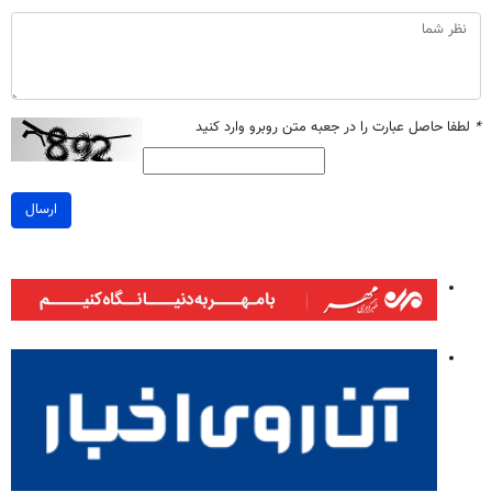
*
لطفا حاصل عبارت را در جعبه متن روبرو وارد کنید
ارسال