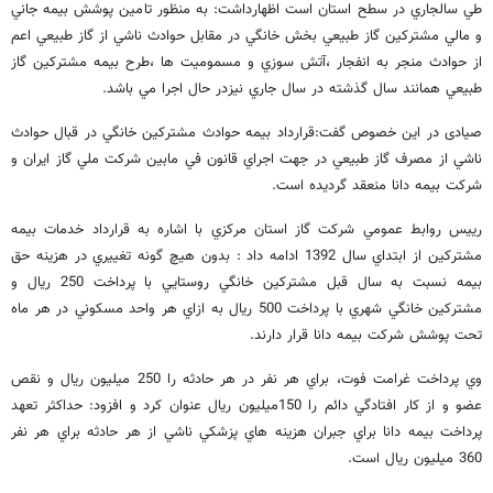
طي سالجاري در سطح استان است اظهارداشت: به منظور تامين پوشش بيمه جاني
و مالي مشتركين گاز طبيعي بخش خانگي در مقابل حوادث ناشي از گاز طبيعي اعم
از حوادث منجر به انفجار ،آتش سوزي و مسموميت ها ،طرح بيمه مشتركين گاز
طبيعي همانند سال گذشته در سال جاري نيزدر حال اجرا مي باشد.
صیادی در اين خصوص گفت:قرارداد بيمه حوادث مشتركين خانگي در قبال حوادث
ناشي از مصرف گاز طبيعي در جهت اجراي قانون في مابين شركت ملي گاز ايران و
شركت بيمه دانا منعقد گرديده است.
رييس روابط عمومي شركت گاز استان مركزي با اشاره به قرارداد خدمات بيمه
مشتركين از ابتداي سال 1392 ادامه داد : بدون هيچ گونه تغييري در هزينه حق
بيمه نسبت به سال قبل مشتركين خانگي روستايي با پرداخت 250 ريال و
مشتركين خانگي شهري با پرداخت 500 ريال به ازاي هر واحد مسكوني در هر ماه
تحت پوشش شركت بيمه دانا قرار دارند.
وي پرداخت غرامت فوت، براي هر نفر در هر حادثه را 250 ميليون ريال و نقص
عضو و از كار افتادگي دائم را 150ميليون ريال عنوان كرد و افزود: حداكثر تعهد
پرداخت بيمه دانا براي جبران هزينه هاي پزشكي ناشي از هر حادثه براي هر نفر
360 ميليون ريال است.