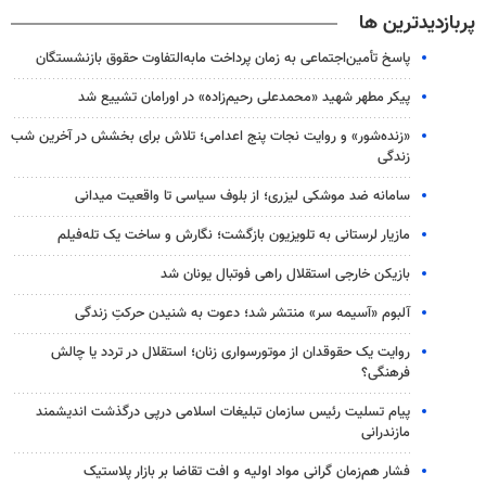
پربازدیدترین ها
پاسخ تأمین‌اجتماعی به زمان پرداخت مابه‌التفاوت حقوق بازنشستگان
پیکر مطهر شهید «محمدعلی رحیم‌زاده» در اورامان تشییع شد
«زنده‌شور» و روایت نجات پنج اعدامی؛ تلاش برای بخشش در آخرین شب
زندگی
سامانه ضد موشکی لیزری؛ از بلوف سیاسی تا واقعیت میدانی
مازیار لرستانی به تلویزیون بازگشت؛ نگارش و ساخت یک تله‌فیلم
بازیکن خارجی استقلال راهی فوتبال یونان شد
آلبوم «آسیمه سر» منتشر شد؛ دعوت به شنیدن حرکتِ زندگی
روایت یک حقوقدان از موتورسواری زنان؛ استقلال در تردد یا چالش
فرهنگی؟
پیام تسلیت رئیس سازمان تبلیغات اسلامی درپی درگذشت اندیشمند
مازندرانی
فشار هم‌زمان گرانی مواد اولیه و افت تقاضا بر بازار پلاستیک