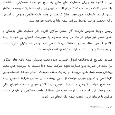
وی با اشاره به جبران خسارت هاي مالي به ازاي هر واحد مسكوني ،مشاعات
واشخاص ثالث در هر حادثه تا مبلغ 350 ميليون ريال توسط شركت بيمه دانا،خاطر
نشان كرد:در خسارت هاي فوت مبلغ غرامت در وجه وارث قانوني متوفي بر اساس
برگه انحصار وراثت توسط شركت بيمه دانا پرداخت خواهد شد.
رييس روابط عمومي شركت گاز استان مركزي افزود :در خسارت هاي پزشكي و
نقص عضو نيز مبلغ غرامت در وجه مصدوم يا سرپرست قانوني وي توسط بيمه
دانا بر اساس اسناد ومدارك مثبته پرداخت مي شود و در خسارتهاي مالي،غرامت
در وجه ذينفع و با ارائه مدارك مثبته پرداخت خواهد شد.
صيادي تصريح کرد:چنانچه اموال خسارت ديده تحت پوشش بيمه نامه هاي ديگري
نيز باشد در صورت بروزخسارت تعهد شركت بيمه دانا نسبت به سرمايه هاي تحت
پوشش بيمه نامه هاي مربوطه ،با رعايت سقف تعهدات انجام خواهد شد.همچنين
كارشناسي و تعيين ميزان غرامت از سوي بيمه دانا بر اساس شرايط عمومي بيمه
نامه هاي حوادث گروهي و شرايط عمومي بيمه آتش سوزي مصوب شوراي عالي
بيمه ومفاد قرارداد بيمه با توجه به محل استقرار واحد مسكوني از طريق ادارات
مركزي يا نزديك ترين شعب بيمه دانا انجام مي شود.
کد مطلب
2039272