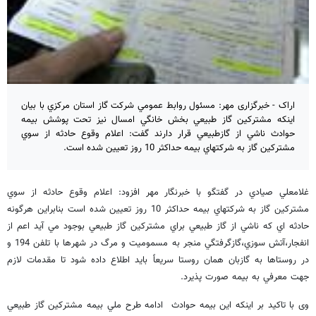
اراک - خبرگزاری مهر: مسئول روابط عمومي شركت گاز استان مركزي با بیان
اینکه مشتركين گاز طبيعي بخش خانگي امسال نیز تحت پوشش بيمه
حوادث ناشي از گازطبيعي قرار دارند گفت: اعلام وقوع حادثه از سوي
مشتركين گاز به شركتهاي بيمه حداكثر 10 روز تعيين شده است.
غلامعلي صيادي در گفتگو با خبرنگار مهر افزود: اعلام وقوع حادثه از سوي
مشتركين گاز به شركتهاي بيمه حداكثر 10 روز تعيين شده است بنابراين هرگونه
حادثه اي كه ناشي از گاز طبيعي براي مشتركين گاز طبيعي بوجود مي آيد اعم از
انفجار،آتش سوزي،گازگرفتگي منجر به مسموميت و مرگ در شهرها با تلفن 194 و
در روستاها به گازبان همان روستا سريعاً بايد اطلاع داده شود تا مقدمات لازم
جهت معرفي به بيمه صورت پذيرد.
وی با تاکید بر اینکه این بیمه حوادث ادامه طرح ملي بيمه مشتركين گاز طبيعي