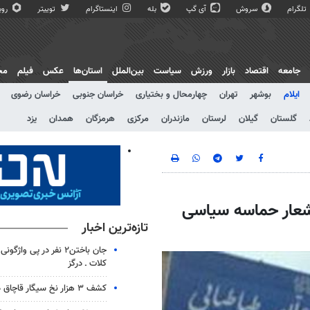
تلگرام
سروش
آی گپ
بله
اینستاگرام
توییتر
روبی
جامعه
اقتصاد
بازار
ورزش
سیاست
بین‌الملل
استان‌ها
عکس
فیلم
مج
ایلام
بوشهر
تهران
چهارمحال و بختیاری
خراسان جنوبی
خراسان رضوی
گلستان
گیلان
لرستان
مازندران
مرکزی
هرمزگان
همدان
یزد
 شعار حماسه سیاسی
تازه‌ترین اخبار
جان باختن۲ نفر در پی واژ
کلات ـ درگز
کشف ۳ هزار نخ سیگار قاچاق در تاکستان