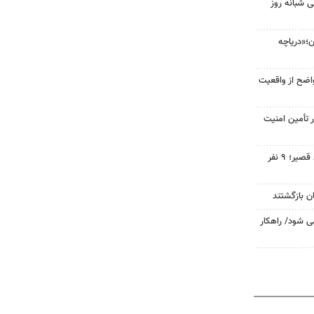
ن طی شبانه روز
ن؛«دریاچه
واضح از واقعیت
ر تأمین امنیت
سقوط آسانسور در خیابان احمد قصیر؛ ۹ نفر
ی شود/ راهکار