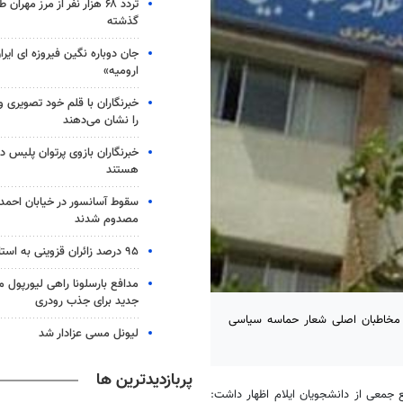
تردد ۶۸ هزار نفر از مرز مهرا
گذشته
جان دوباره نگین فیروزه ای ایرا
ارومیه»
خبرنگاران با قلم خود تصویری 
را نشان می‌دهند
خبرنگاران بازوی پرتوان پلیس د
هستند
مصدوم شدند
۹۵ درصد زائران قزوینی به استان بازگشتند
مدافع بارسلونا راهی لیورپول م
جدید برای جذب رودری
از مخاطبان اصلی شعار حماسه سیاسی
لیونل مسی عزادار شد
پربازدیدترین ها
جمعی از دانشجویان ایلام اظهار داشت: