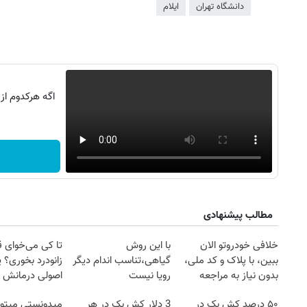
دانشگاه تهران
ایلام
اگه هرکدوم از
مطالب پیشنهادی
روزنامه‌های صبح شنبه ۱۷ مرداد ۱۴۰۵
روزنام
خلافی خودروتو الان
با این روش
تا کی می‌خوای 
ببین، با پلاک و کد ملی،
گیاهی،تناسب اندام دیگر
زانودرد بخوری؟ ی
بدون نیاز به مراجعه
رویا نیست
اصولی درمانش 
حضوری
۵۰ درصد کش بک در
3 دلار کش بک در هر
میدونستی میتون