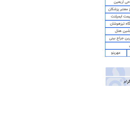
حی اربعین
معتبر پزشکان
مت ایمپلنت
اه تیزهوشان
شین هتل
رین جراح بینی
مهرینو