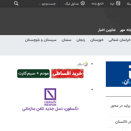
نتایج زنده
کا
ایتا
جداول لیگ
له مهر
عناوین اخبار
خراسان شمالی
خوزستان
زنجان
سمنان
سیستان و بلوچستان
گونی پراید در محور