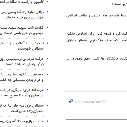
کامیون با راننده ۸ ساله در اصفهان توقیف شد
دی هستند.
توافق اولیه باشگاه پرسپولیس 
دها وتحریم های دشمنان انقلاب اسلامی
مازندرانی برای خرید جنجالی
گرامیداشت سپهبد شهید سیدعب
موسوی در حرم بانوی کرامت برگ
 کرد واضافه کرد: ایران اسلامی باتکیه
 است که هدف جنگ نرم دشمنان جوانان
تمجید رسانه آلبانیایی از عملکر
استقلال خوزستان
گفت: دانشگاه ها نقش مهم وموثری در
حرکت سرمربی پرسپولیس روی لبه
دیگر بهانه‌ای نخواهد داشت
موسیقی در ترازوی حق/رهبر شهی
و حرام بودن موسیقی چه گفتن
حزب الله عراق: بازنگری در پاسخ
عربستان و آمریکا مطرح است
استقلال برای سه جام نیاز به 
بختیاری‌زاده خالی است
احضار خرازی به دادگاه ویژه رو