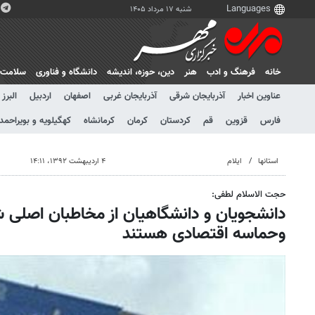
شنبه ۱۷ مرداد ۱۴۰۵
خانه
فرهنگ و ادب
هنر
دين، حوزه، انديشه
دانشگاه و فناوری
سلامت
عناوین اخبار
آذربایجان شرقی
آذربایجان غربی
اصفهان
اردبیل
البرز
فارس
قزوین
قم
کردستان
کرمان
کرمانشاه
کهگیلویه و بویراحمد
استانها
ایلام
۴ اردیبهشت ۱۳۹۲، ۱۴:۱۱
حجت الاسلام لطفی:
دانشجویان و دانشگاهیان از مخاطبان اصلی
وحماسه اقتصادی هستند