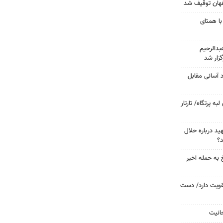
با همتای
دالرحیم
زار شد
د آسانی مقابل
 پرتگاه/ تارتار
د درباره حلال
د؟
 به حمله اخیر
تقویت دارد/ دست
حانیت