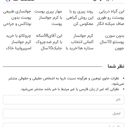
این گیاه دریایی
روند پیری رو با
مهار پیری پوست
جوانسازی طبیعی
پوستت رو طوری
این روش گیاهی
با کرم جوانساز
پوست بدون
صاف میکنه انگار
معکوس کن
پوست
بوتاکس و جراحی
20سال جوون
آلمانی(تخفیف
😳! خرید با
بدون سوزن
کرم جوانساز
این آقای58ساله
چروکاتو با خرید
شدی🔥
ویژه تا امشب)
تخفیف ویژه
پوستتو 10سال
آلمانی انتخاب
با کرم ضدچروک
کرم جوانساز
جوون
ستاره ها!خرید با
جلبک10سال
اسپیرولینا خاک
کن50%تخفیف
تخفیف
جوان
یکسان کن!کلیک
پاییزی
شد(سفارش با
جهت خرید
نظر شما
تخفیف)
نظرات حاوی توهین و هرگونه نسبت ناروا به اشخاص حقیقی و حقوقی منتشر
نمی‌شود.
نظراتی که غیر از زبان فارسی یا غیر مرتبط با خبر باشد منتشر نمی‌شود.