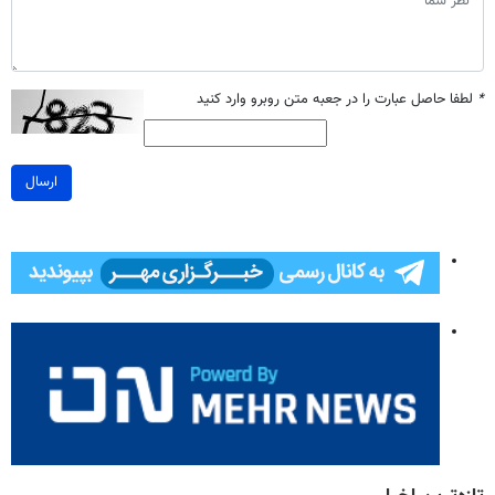
*
لطفا حاصل عبارت را در جعبه متن روبرو وارد کنید
ارسال