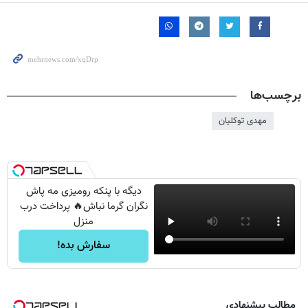
برچسب‌ها
مهدی توکلیان
دیگه با پنکه رومیزی مه پاش
نگران گرما نباش🔥 پرداخت درب
منزل
سفارش بده!
مطالب پیشنهادی