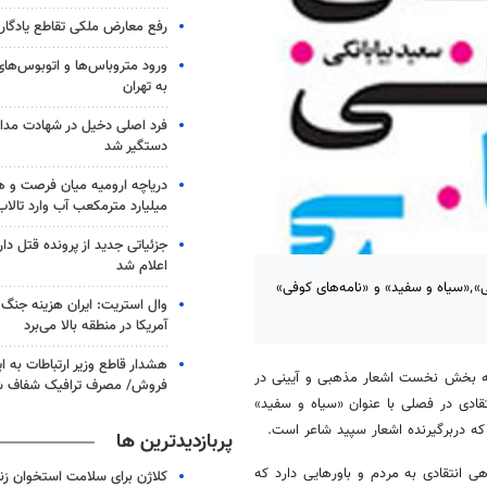
رفع معارض ملکی تقاطع یادگار ا
به تهران
فرد اصلی دخیل در شهادت مداح
دستگیر شد
میلیارد مترمکعب آب وارد تالا
جزئیاتی جدید از پرونده قتل د
اعلام شد
مجموعه شعر «نامه‌های کوفی» سروده سعید بیابانکی در سه بخش «خیزرانی»٬«سیاه و سفید» و «نامه‌های کوفی»
وال استریت: ایران هزینه جنگ 
آمریکا در منطقه بالا می‌برد
هشدار قاطع وزیر ارتباطات به اپ
که بخش نخست اشعار مذهبی و آیینی در
فروش/ مصرف ترافیک شفاف ش
قادی در فصلی با عنوان «سیاه و سفید»
پربازدیدترین ها
هی انتقادی به مردم و باورهایی دارد که
کلاژن برای سلامت استخوان زن