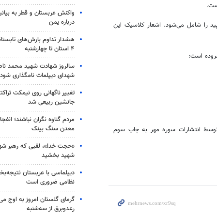
ست.
واکنش عربستان و قطر به بیانی
درباره یمن
شعر و دفتر سوم حدود 32 قطعه شعر سپید را شامل می‌شود. اشعار کلاسیک این
هشدار تداوم بارش‌های تابستان
۴ استان تا چهارشنبه
سروده است:
سالروز شهادت شهید محمد ناص
شهدای دیپلمات نامگذاری شود
تغییر ناگهانی روی نیمکت تراکتو
جانشین ربیعی شد
مردم گناوه نگران نباشند؛ انفجا
معدن سنگ بینک
های کوفی» در قطع رقعی و در شمارگان 2500 نسخه توسط انتشارات سوره مهر به چاپ سوم
«حجت خدا»، لقبی که رهبر شهی
شهید بخشید
دیپلماسی با عربستان نتیجه‌
نظامی ضروری است
گرمای گلستان امروز به اوج می‌ر
رعدوبرق از سه‌شنبه