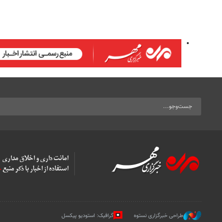
طراحی خبرگزاری نستوه
گرافیک: استودیو پیکسل