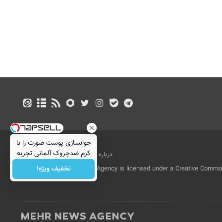
جوانسازی پوست صورت را با
کرم ضدچروک آلمانی تجربه
درباره ما
تماس با ما
بازرگانی
کنید!
تخفیف ویژه!
All Content by Mehr News Agency is licensed under a Creative Commons
License.