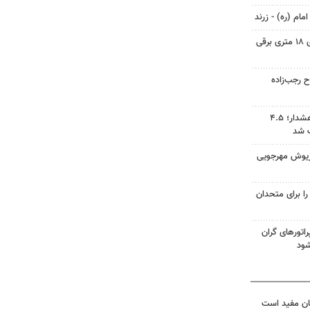
مام (ره) - زرند
ورود متروباس‌ها و اتوبوس‌های ۱۸ متری برقی
 رجب‌زاده
دریاچه ارومیه میان فرصت و هشدار؛ ۴.۵
ب شد
اریوش مهرجویی
را برای متحدان
راتورهای گران
ود
ان مفید است