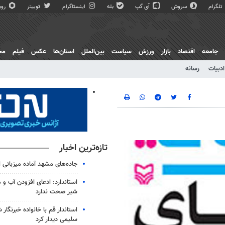
تلگرام
سروش
آی گپ
بله
اینستاگرام
توییتر
روبی
جامعه
اقتصاد
بازار
ورزش
سیاست
بین‌الملل
استان‌ها
عکس
فیلم
مج
ادبیات
رسانه
تازه‌ترین اخبار
جاده‌های مشهد آماده میزبانی ا
استاندارد: ادعای افزودن آب و 
شیر صحت ندارد
استاندار قم با خانواده خبرنگا
سلیمی دیدار کرد