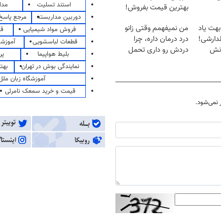
استند تسلیت
مدا
بهترین قیمت بفروش!
دوربین مداربسته
مرجع پاسخ 
بهت یاد
من نمیفهمم وقتی زانو
فروش مواد شیمیایی
قی
دارشی!
درد درمان داره، چرا
قطعات لباسشویی
آموزشگ
انش
دردش رو داری تحمل
بلیط هواپیما
پر
میکنی؟❗
نمایندگی بوش در تهران
بهت
آموزشگاه زبان ملل
قیمت و خرید سمعک نامرئی
نمی‌شود.