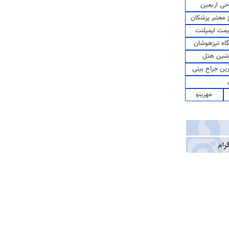
حی اربعین
معتبر پزشکان
مت ایمپلنت
اه تیزهوشان
شین هتل
رین جراح بینی
مهرینو