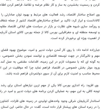
کردن و رسمیت بخشیدن به ساز و کار نظام عرضه و تقاضا، فراهم کردن اطلاع
وی اصلاح ساختار اقتصاد، رشد فعالیت های مرتبط و بهبود توان صادارتی را از
کالادانست و ابراز کرد: تاکید بر اصلاح ساختارهای اقتصاد کشور از جمله شفا
و روزآمد سازی شیوه های نظارت بر بازار در سیاست های ابلاغی اقتصاد مقاو
و توسعه منطقه ای و جغرافیایی بورس کالا از جمله بورس کالای استان آذربا
از اهمیت ویژه ای برخوردار کرده است
.
جبارزاده ادامه داد: با روی کار آمدن دولت تدبیر و امید، موضوع بهبود فضای
مهم و تاثیرگذار در جهت توسعه اقتصادی و توانمند نمودن بخش خصوصی، مو
به گونه ای که با مصوبات لازم در این زمینه، اقدامات مقتضی به عمل آمد 
ورود موثر بخش خصوصی در اقتصاد فراهم نماید چرا که موفقیت در این ام
محیط مناسب و امنیت لازم برای آن از سوی دولتمردان فراهم شده باشد
.
وی افزود: راه اندازی بورس کالا یکی از مهم ترین نیازهای استان برای ر
توجه کافی به این مهم، به عملیاتی کردن برنامه های دولت تدبیر و امید در ر
استاندار آذربایجان شرقی وجود واحدهای تولیدی در زمینه های فلزات، کشاورز
را در زمره استان های پیشتاز قرار داده است، گفت: در حال حاضر، این اس