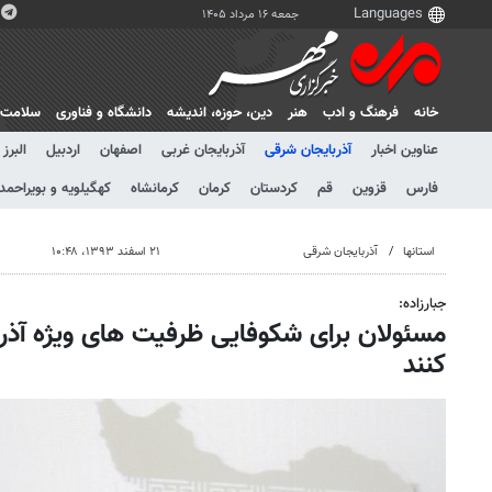
جمعه ۱۶ مرداد ۱۴۰۵
خانه
فرهنگ و ادب
هنر
دين، حوزه، انديشه
دانشگاه و فناوری
سلامت
عناوین اخبار
آذربایجان شرقی
آذربایجان غربی
اصفهان
اردبیل
البرز
فارس
قزوین
قم
کردستان
کرمان
کرمانشاه
کهگیلویه و بویراحمد
استانها
آذربایجان شرقی
۲۱ اسفند ۱۳۹۳، ۱۰:۴۸
جبارزاده:
مسئولان برای شکوفایی ظرفیت های ویژه آذ
کنند