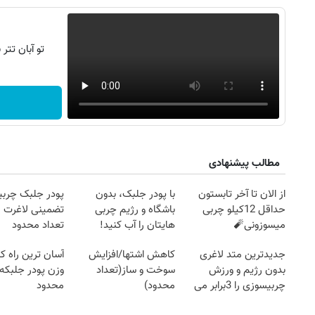
تو آبان تت
مطالب پیشنهادی
از الان تا آخر تابستون
با پودر جلبک، بدون
پودر جلبک چربی
حداقل 12کیلو چربی
باشگاه و رژیم چربی
تضمینی لاغرت م
میسوزونی🧨
هایتان را آب کنید!
تعداد محدود
جدیدترین متد لاغری
کاهش اشتها/افزایش
آسان ترین راه 
بدون رژیم و ورزش
سوخت و ساز(تعداد
وزن پودر جلبکه!
چربیسوزی را 3برابر می
محدود)
محدود
کند