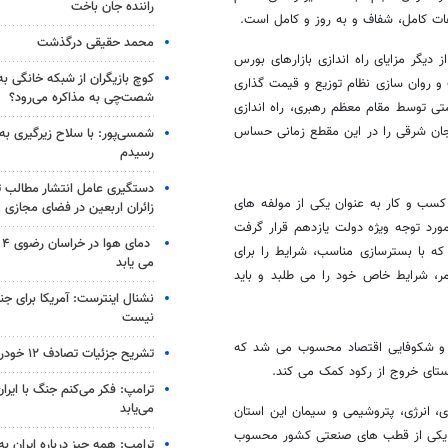
راننده جان باخت
ات کامل، شفاف و به روز و کامل است
.
محمد حقیقی درگذشت
 دیگر مزایای راه اندازی بازارهای بورس
کوچ بازیگران از شبکه خانگی ب
ف و روان سازی نظام توزیع و قیمت گذاری
شصت‌چی به مذاکره می‌رود؟
متی توسط مقام معظم رهبری، راه اندازی
یجان شرقی را در این مقطع زمانی حساس
شمسی‌پور: با سلاح زیرگیری به
رسیدم
دستگیری عامل انتشار مطالب تو
 کسب و کار به عنوان یکی از مولفه های
زائران اربعین در فضای مجازی
رد توجه ویژه دولت یازدهم قرار گرفت
دم
که با بسترسازی مناسب، شرایط را برای
می یابد
ر، شرایط خاص خود را می طلبد و باید
نشنال اینترست: آمریکا برای جن
نیست
شد و شکوفایی اقتصاد محسوب می شد که
تشریح جزئیات تصادف ۱۲ خودرو با ۱۹ مصدوم
استای خروج از رکود کمک می کند
.
ترامپ: فکر می‌کنم جنگ با ایران
می‌یابد
ی، انرژی، پتروشیمی و سیمان این استان
تان یکی از قطب های صنعتی کشور محسوب
ترامپ: همه چیز درباره ایران به