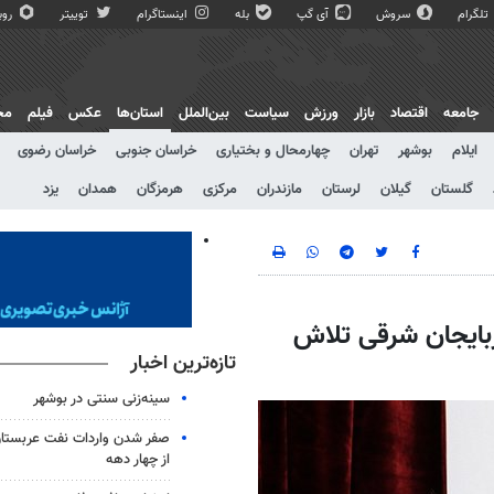
تلگرام
سروش
آی گپ
بله
اینستاگرام
توییتر
روبی
جامعه
اقتصاد
بازار
ورزش
سیاست
بین‌الملل
استان‌ها
عکس
فیلم
مج
ایلام
بوشهر
تهران
چهارمحال و بختیاری
خراسان جنوبی
خراسان رضوی
گلستان
گیلان
لرستان
مازندران
مرکزی
هرمزگان
همدان
یزد
ربایجان شرقی تلاش
تازه‌ترین اخبار
سینه‌زنی سنتی در بوشهر
صفر شدن واردات نفت عربستان
از چهار دهه