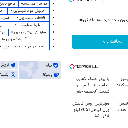
دوربین مداربسته
مرجع پاسخ 
فروش مواد شیمیایی
قی
قطعات لباسشویی
آموزشگ
ر بدون محدودیت معامله کن🔥
بلیط هواپیما
پر
نمایندگی بوش در تهران
بهت
آموزشگاه زبان ملل
دریافت وام
قیمت و خرید سمعک نامرئی
سوز
با پودر جلبک لاغری،
یکنه/
اندام خوش فرم آرزو
نیست!(تخفیف جام
جهانی)
کاهش
موثرترین روش کاهش
تعداد
وزن گیاهی! 5تا۷کیلو
لاغری😍