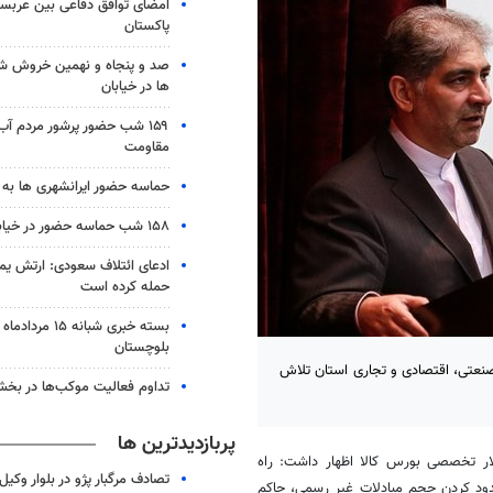
امضای توافق دفاعی بین عربستا
پاکستان
صد و پنجاه و نهمین خروش شب
ها در خیابان
۱۵۹ شب حضور پرشور مردم آب
مقاومت
حماسه حضور ایرانشهری ها به شب ۱۵۸
۱۵۸ شب حماسه حضور در خیابان های زابل
ادعای ائتلاف سعودی: ارتش یم
حمله کرده است
بلوچستان
صنعتی، اقتصادی و تجاری استان تلاش
تداوم فعالیت موکب‌ها در بخ
پربازدیدترین ها
لار تخصصی بورس کالا اظهار داشت: راه
تصادف مرگبار پژو در بلوار وکیل‌
ود کردن حجم مبادلات غیر رسمی، حاکم