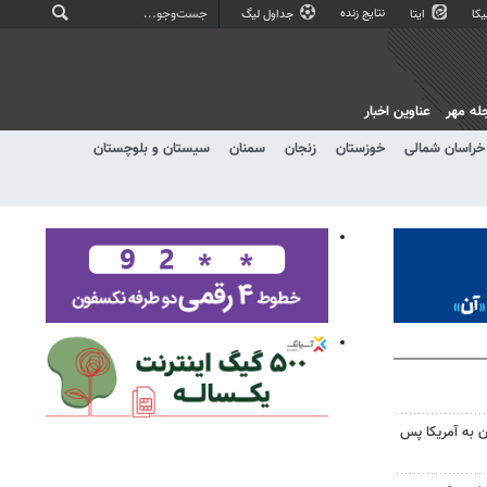
نتایج زنده
کا
ایتا
جداول لیگ
له مهر
عناوین اخبار
خراسان شمالی
خوزستان
زنجان
سمنان
سیستان و بلوچستان
 به آمریکا پس