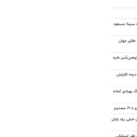
ه سیما؛ مسعود
 طلای جهان
هین‌آمیز علیه
ای هوا در خراسان رضوی ۴ درجه افزایش
گ پهپادی آماده
 خیلی زود پایان
 طور استثنایی