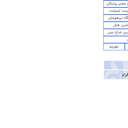
معتبر پزشکان
مت ایمپلنت
اه تیزهوشان
شین هتل
رین جراح بینی
مهرینو