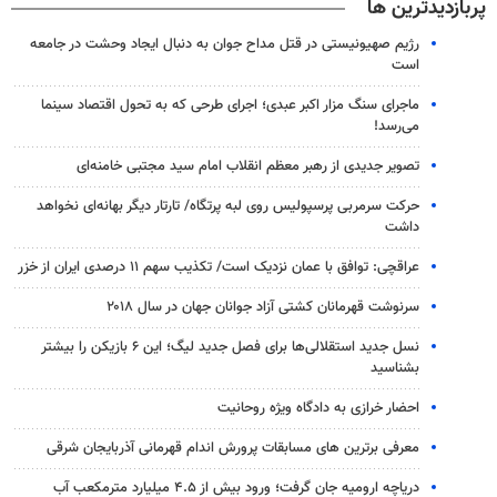
پربازدیدترین ها
رژیم صهیونیستی در قتل مداح جوان به دنبال ایجاد وحشت در جامعه
است
ماجرای سنگ مزار اکبر عبدی؛ اجرای طرحی که به تحول اقتصاد سینما
می‌رسد!
تصویر جدیدی از رهبر معظم انقلاب امام سید مجتبی خامنه‌ای
حرکت سرمربی پرسپولیس روی لبه پرتگاه/ تارتار دیگر بهانه‌ای نخواهد
داشت
عراقچی: توافق با عمان نزدیک است/ تکذیب سهم ۱۱ درصدی ایران از خزر
سرنوشت قهرمانان کشتی آزاد جوانان جهان در سال ۲۰۱۸
نسل جدید استقلالی‌ها برای فصل جدید لیگ؛ این ۶ بازیکن را بیشتر
بشناسید
احضار خرازی به دادگاه ویژه روحانیت
معرفی برترین های مسابقات پرورش اندام قهرمانی آذربایجان شرقی
دریاچه ارومیه جان گرفت؛ ورود بیش از ۴.۵ میلیارد مترمکعب آب