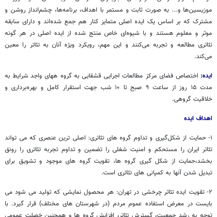
موزیسین‌ها و... به صورت ثابت و مستمر با اهداف، برنامه‌ها، چشم‌انداز روشن و
مشترک که بر اساس یک ایده‌ اصلی متمایز کنار هم جمع شده‌اند و دارای سابقه‌
موثر و معلوم هستند و با شیوه‌ای خاص منتج شده از ایده‌ اصلی در هر گونه‌
تئاتری مطالعه و تجربه می‌کنند و این مهم، رویکرد ویژه‌ آنان به تئاتر را معین
می‌کند.
ایده:
اختصاص فضای مرکز مطالعات اجرایی قشقایی به گروه‌ ههای واجد شرایط به
مدت ۱۵ روز از ساعت ۹ صبح تا ۱۰ شب جهت استقرار کامل و بهره‌برداری و
خلاقیت گروهی.
اهداف ایده
١- حمایت از شکل‌گیری و تداوم گروه های تئاتری: اصلی ترین عنصری که می تواند
تئاتر ایران را مستحکم و امنیت شغلی را تضمین و تداوم تجربه تئاتری را رونق
بخشد،حمایت از شکل گیری گروه ها، تقویت گروه های موجود و تشویق برای
تبدیل شدن آنها به کمپانی های تئاتری است.
٢- تقویت ایده‌ تئاتر چرخشی در تهران: هر محصول نمایشی که تولید می شود می
بایست در معرض استفاده عموم مردم (در شهرستان های مختلف) قرار گیرد. با
توجه به رشد جمعیت، گسترش تئاتر، افزایش گروه ها و همچنین خصلت عمومی