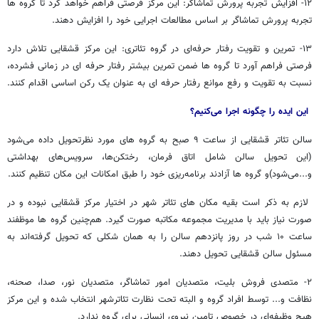
١٢- افزایش تجربه‌ پرورش تماشاگر: این مرکز فرصتی فراهم خواهد کرد تا گروه ها
تجربه پرورش تماشاگر بر اساس مطالعات اجرایی خود را افزایش دهند.
۱۳- تمرین و تقویت رفتار حرفه‌ای در گروه تئاتری: این مرکز قشقایی تلاش دارد
فرصتی فراهم آورد تا گروه ها ضمن تمرین بیشتر رفتار حرفه ای در زمانی فشرده،
نسبت به تقویت و رفع موانع رفتار حرفه ای به عنوان یک رکن اساسی اقدام کنند.
این ایده را چگونه اجرا می‌کنیم؟
سالن تئاتر قشقایی از ساعت ۹ صبح به گروه های مورد نظرتحویل داده می‌شود
(این تحویل سالن شامل اتاق فرمان، رختکن‌ها، سرویس‌های بهداشتی
و...می‌شود)و گروه ها آزادند برنامه‌ریزی خود را طبق امکانات این مکان تنظیم کنند.
لازم به ذکر است بقیه‌ مکان های تئاتر شهر در اختیار مرکز قشقایی نبوده و در
صورت نیاز باید با مدیریت مجموعه مکاتبه صورت گیرد. هم‌چنین گروه ها موظفند
ساعت ۱۰ شب در روز پانزدهم سالن را به همان شکلی که تحویل گرفته‌اند به
مسئول سالن قشقایی تحویل دهند.
۲- متصدی فروش بلیت، متصدیان امور تماشاگر، متصدیان نور، صدا، صحنه،
نظافت و... توسط افراد گروه و البته تحت نظارت تئاترشهر انتخاب شده و این مرکز
هیچ وظیفه‌ای در خصوص تامین نیروی انسانی برای گروه ندارد.