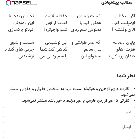
مطالب پیشنهادی
اگر میخوای
شست و شوی
حفظ سلامت
نجاتش بده! با
ایمپلنت کنی
عمقی کبد با
کبدت از نون
این دمنوش
الان وقتشه |
دمنوش سم زدای
شب واجبتره!
کبدتو پاکسازی
فقط با ۲۵
گیاهی
کن+ضمانت
پایان دغدغه
اگه عمر طولانی و
این نوشیدنی
شست و شوی
میلیون تومان!!!
مرجوعی
هزینه های
بدن سالم
گیاهی کبد شما
چربی های کبد با
دندان پزشکی با
میخوای این
را سم زدایی می
نوشیدنی
پک سفید کننده
نوشیدنی رو با
کند (با ضمانت
گیاهی(55%تخفیف)
خانگی
تخفیف بخر
مرجوعی)
نظر شما
نظرات حاوی توهین و هرگونه نسبت ناروا به اشخاص حقیقی و حقوقی منتشر
نمی‌شود.
نظراتی که غیر از زبان فارسی یا غیر مرتبط با خبر باشد منتشر نمی‌شود.