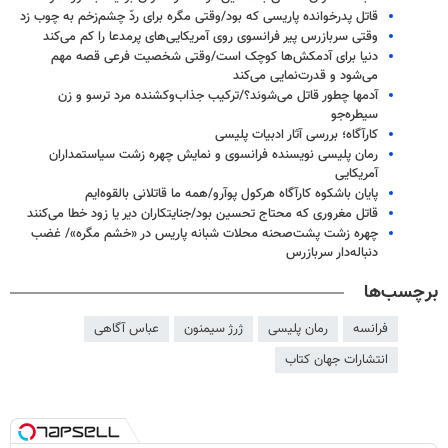
قاتل پدرخوانده پاریسی که بود/وقتی مگره برای ردّ چشم‌زخم به چوب زد
وقتی سربازرس پیر فرانسوی روی آمریکایی‌های پرمدعا را کم می‌کند
دنیا برای آدمکش‌ها کوچک است/وقتی شخصیت فرعی قصه مهم
می‌شود و قدرت‌نمایی می‌کند
آدمها چطور قاتل می‌شوند؟/ترکیب جذاب‌وکشنده مرد ترسو و زن
سیطره‌جو
کارآگاه؛ بررسی آثار ادبیات پلیسی
رمان پلیسی نویسنده فرانسوی و نمایش چهره زشت سیاستمداران
آمریکایی
پایان باشکوه کارآگاه هرکول پوآرو/همه ما قاتلانی بالقوه‌ایم
قاتل مغروری که محتاج تحسین بود/جنایتکاران دیر یا زود خطا می‌کنند
چهره زشت پشت‌صحنه محلات شبانه پاریس در «خشم مگره»/ غضب
دنباله‌دار سربازرس
برچسب‌ها
فرانسه
رمان پلیسی
ژرژ سیمنون
عباس آگاهی
انتشارات جهان کتاب