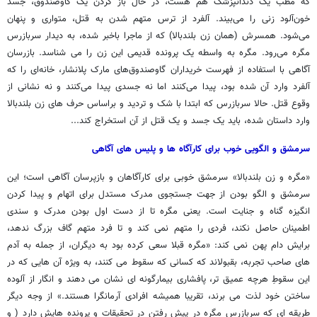
که مطب یک دندانپزشک هم هست، در حال باز کردن یک گاوصندوق، جسد
خون‌آلود زنی را می‌بیند. آلفرد از ترس متهم شدن به قتل، متواری و پنهان
می‌‌شود. همسرش (همان زن بلندبالا) که از ماجرا باخبر شده، به دیدار سربازرس
مگره می‌رود. مگره به واسطه یک پرونده قدیمی این زن را می شناسد. بازرسان
آگاهی با استفاده از فهرست خریداران گاوصندوق‌های مارک پلانشار، خانه‌ای را که
آلفرد وارد آن شده بود،‌ پیدا می‌کنند اما نه جسدی پیدا می‌کنند و نه نشانی از
وقوع قتل. حالا سربازرس که ابتدا با شک و تردید و براساس حرف های زن بلندبالا
وارد داستان شده، باید یک جسد و یک قتل از آن استخراج کند...
سرمشق و الگویی خوب برای کارآگاه ها و پلیس های آگاهی
«مگره و زن بلندبالا» سرمشق خوبی برای کارآگاهان و بازپرسان آگاهی است؛ این
سرمشق و الگو بودن از جهت جستجوی مدرک مستدل برای اتهام و پیدا کردن
انگیزه گناه و جنایت است. یعنی مگره تا از دست اول بودن مدرک و سندی
اطمینان حاصل نکند، فردی را متهم نمی کند و تا فرد متهم گاف بزرگ ندهد،
برایش دام پهن نمی کند: «مگره قبلا سعی کرده بود به دیگران، از جمله به آدم
های صاحب تجربه، بقبولاند که کسانی که سقوط می کنند، به ویژه آن هایی که در
این سقوطِ هرچه عمیق تر، پافشاری بیمارگونه ای نشان می دهند و انگار از آلوده
ساختن خود لذت می برند، تقریبا همیشه افرادی آرمانگرا هستند.» از وجه دیگر
طریقه ای که سربازرس مگره در پیش رفتن در تحقیقات و پرونده هایش دارد ( و