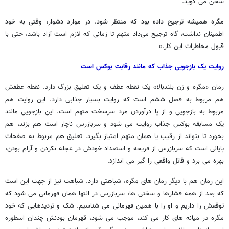
سخن می گوید.
مگره همیشه ترجیح داده بود که منتظر شود. در موارد دشوار، وقتی به خود
اطمینان نداشت، گاه ترجیح می‌داد متهم تا زمانی که لازم است آزاد باشد، حتی با
قبول مخاطرات این کار.»
روایت یک بازجویی جذاب که مانند رقابت بوکس است
رمان «مگره و زن بلندبالا» یک نقطه عطف و یک تعلیق بزرگ دارد. نقطه عطفش
هم مربوط به فصل ششم است که روایت بسیار جذابی دارد. این روایت هم
مربوط به بازجویی و از پا درآوردن مرد سرسخت متهم است. این بازجویی مانند
یک مسابقه بوکس جذاب روایت می شود و سربازرس ناچار است هم بزند، هم
بخورد تا بتواند از رقیب یا همان متهم امتیاز بگیرد. تعلیق هم مربوط به صفحات
پایانی است که سربازرس از قریحه و استعداد خودش در عجله نکردن و آرام بودن،
بهره می برد و قاتل واقعی را گیر می اندازد.
این رمان هم با دیگر رمان های مگره، شباهتی دارد. شباهت نیز از جهت این است
که بعد از همه فشارها و سختی ها، سربازرس در انتها همان قهرمانی می شود که
توقعش را داریم و او را با همین قهرمانی می شناسیم. شک و تردیدهایی که خود
مگره در میانه های کار می کند، موجب می شود، قهرمان بودنش چندان اسطوره