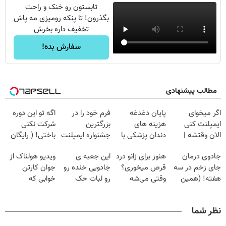
تابستون رو خنک و راحت
بگذرون! تا پنکه رومیزی مه پاش
تخفیف داره بخرش
سفارش بده!
مطالب پیشنهادی
اگر میخوای
پایان دغدغه
فرم خود را در
اگه تو این دوره
ایمپلنت کنی
هزینه های
بزرگترین
شرکت نکنی
الان وقتشه |
دندان پزشکی با
جشنواره ایمپلنت
باختی! ( رایگان
فقط با ۲۵
پک سفید کننده
تهران پر کنید ! |
آموزش ببین
جادوی درمان
هنوز برای زانو درد
این جعبه ی
ویدیو هولناک از
میلیون تومان!!!
خانگی
فقط ۲۵ میلیون
پولدار شی)
جای زخم در سه
قرص میخوری؟
جادویی خنده رو
جوان کارتن
هفته! (همین
وقتی می‌شه
رو لبات حک
خوابی که
حالا رایگان
بدون عمل
میکنه
میلیاردر شد.
صحبت کنید)
درمانش کرد؟؟؟؟
خرید40%تخفیف
آموزش رایگان
نظر شما