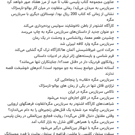
عناوین مجموعه کتاب پلیسی نقاب تا عید از مرز هفتاد عبور خواهد کرد
سربازرس به میدان می‌آید/ رمانی متفاوت در میان آثار بوالو-نارسژاک
نشانی از زمانی که کتاب 200 ریال بود/ نوستالژی دیگری با سربازرس
مگره
کارآگاه اشتودر از باطن ناخوشایند سوئیس پرده‌برداری می‌کند
دو عنوان جدید از داستان‌های سربازرس مگره به چاپ می‌رسد
چشیدن طعم معما، روانشناسی و وحشت در یک رمان
سربازرس مگره وارد کافه لیبرتی شد
حرکت ادبی غیرفاشیستی آلمان ها/کارآگاه ترک گره گشایی می‌کند
فرم شناسی و بایسته‌های ژانر تریلر در ادبیات داستانی
روانکاوی فردریک دار در «قتل عمد؟»/ جنایتکاران تنها می‌مانند؟
آستانه تحمل جوامع بسته به جو موجود است/ آدم‌های خوشبخت قصه
ندارند
سربازرس مگره «نقاب» را پنجاه‌تایی کرد
تراژدی قاتل تنها در یکی از رمان های بوالو-نارسژاک
ناکامی سربازرس مگره در ایران
سربازرس مگره در اتاق اجار‌ه‌ای دیده می‌شود
شباهت‌های کارآگاه اشتودر به سربازرس مگره/تفاوت فرهنگهای اروپایی
سربازرس چگونه مرد شماره یک قتل‌های زنجیره‌ای را به دام می‌اندازد؟
وقتی مقتول دنبال قاتل می‌گردد/ روایت فجایع بین‌المللی در رمان پلیسی
سربازرس مگره با همراهی آقای شارل به بازار کتاب آمد
سربازرس مگره با تبهکار بین‌المللی درگیر می‌شود
سبقت ستوان کلنسی با ماشین قراضه از ستوان بولیت با فورد موستانگ