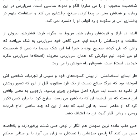
شخصیت محبوب او را می سازد) الگو و نمونه مناسبی است. سربازرس در این
رمان، بر هدفش مبنی بر پیدا کردن سرنخ، پافشاری می کند و استقامت متهم در
پافشاری اش بر سکوت و رد اتهام، او را دلسرد نمی کند.
البته در فراز و فرودهای رمان های مربوط به مگره، بارها فشارهای بیرونی از
مقامات و دوستانش را دیده ایم. حتی گاهی خود سربازرس به شک می‌افتد که
راهی که طی کرده، صحیح بوده یا خیر! اما این شک مربوط به نیمی از شخصیت
او می شود. نیم دیگرش که همان سربازرس معروف (اصطلاحا سربازرس مگره
خودمان است) است، همچنان راه خودش را می رود:
«از ابتدای استخدامش، از پیش کسوت‌های خود و سپس از تجربیات شخصی اش
آموخته بود که هرگز صلاح نیست از یک فرد مظنون، قبل از این که تصور روشنی
از قضیه به دست آید، درباره اصل موضوع چیزی پرسید. بازجویی به معنی واقعی
این نیست که هر فرضیه ای که به ذهن می رسد، مطرح کرد، یا برای کسی تکرار
کرد که او مقصر است؛ به این امید که بعد از این که چند ساعتی آماج ضربات
روحی و روانی قرار گیرد، تن به اعتراف دهد.
حتی عقب مانده ترین متهمان هم انگار از نوعی حس ششم برخوردارند و بلافاصله
حس می کنند آیا پلیس چیزهایی را تصادفی به زبان می آورد یا بر مبنایی محکم