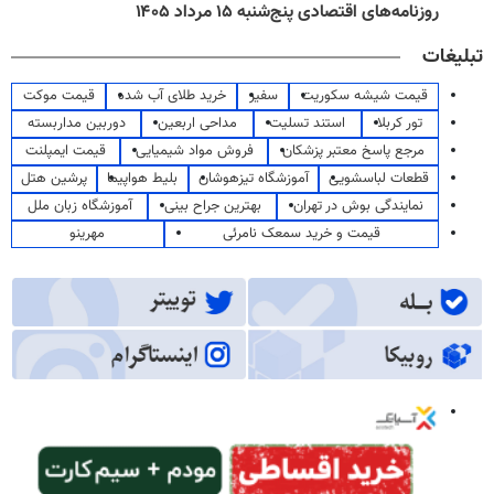
روزنامه‌های اقتصادی پنج‌شنبه ۱۵ مرداد ۱۴۰۵
تبلیغات
قیمت شیشه سکوریت
سفیر
خرید طلای آب شده
قیمت موکت
تور کربلا
استند تسلیت
مداحی اربعین
دوربین مداربسته
مرجع پاسخ معتبر پزشکان
فروش مواد شیمیایی
قیمت ایمپلنت
قطعات لباسشویی
آموزشگاه تیزهوشان
بلیط هواپیما
پرشین هتل
نمایندگی بوش در تهران
بهترین جراح بینی
آموزشگاه زبان ملل
قیمت و خرید سمعک نامرئی
مهرینو