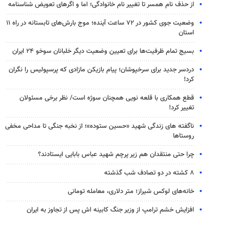
از حذف نام همسر تا تغییر نام خانوادگی؛ اما و اگرهای تعویض شناسنامه
وضعیت جوی کشور در ۷۲ ساعت آینده؛ موج بارش‌های تابستانه در راه ۱۱
استان
بسیج تمام ظرفیت‌ها برای تعیین وضعیت دیگر خلبانان سوخو ۲۴ ایران
دردسر جدید برای سرخپوشان؛ پیام بازیکن مازادی که پرسپولیس را نگران
کرد!
قطع همکاری با قلعه نویی همچنان سوژه است/ نظر برخی مسئولان
تغییر کرد!
ناگفته های زندگی شهید «حسین ستوده»؛ از نخبه جنگی تا مداحی مخفی
روستاها
چرا حتی منتقدان هم زیر پرچم شهید عباس بابایی ایستادند؟
۸ کشته در دو تصادف شب گذشته
خانه‌های لوکس شیراز؛ متر دلاری، معامله تومانی
افزایش خشم ترامپ از وزیر جنگ کابینه اش پس از تجاوز به ایران