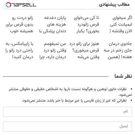
مطالب پیشنهادی
اگر میخوای
تا کی می‌خوای
پایان دغدغه
زانو دردت رو
ایمپلنت کنی
قرص زانودرد
هزینه های
بدون قرص برای
الان وقتشه |
بخوری؟ یکبار
دندان پزشکی با
همیشه خوب
فقط با ۲۵
اصولی درمانش
پک سفید کننده
کن! (قدم اول،
جادوی درمان
هنوز برای زانو درد
من نمیفهمم
با زاپیامکس، به
میلیون تومان!!!
کن
خانگی
پرسش‌نامه)
جای زخم در سه
قرص میخوری؟
وقتی زانو درد
راحتی درد زانو را
هفته! (همین
وقتی می‌شه
درمان داره، چرا
درمان کنید!
حالا رایگان
بدون عمل
دردش رو داری
صحبت کنید)
درمانش کرد؟؟؟؟
تحمل میکنی؟❗
نظر شما
نظرات حاوی توهین و هرگونه نسبت ناروا به اشخاص حقیقی و حقوقی منتشر
نمی‌شود.
نظراتی که غیر از زبان فارسی یا غیر مرتبط با خبر باشد منتشر نمی‌شود.