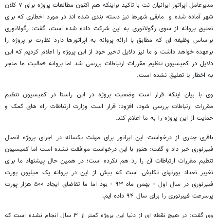
مدیرعامل اپراتور ایرانیان نت با تاکید براینکه هم اکنون مطالعات پروژه برای ۷ کلان
شهر آماده شده و مابقی شهرها نیز دسته بندی شده اند در مورد اخطاری که برای
تعلیق پروانه از سوی رگولاتوری به این شرکت داده شده است، گفت: رگولاتوری
براساس وظیفه ای که مطابق با ارائه پروانه به اپراتورها دارد نظارت بر پروژه را
برعهده خواهد داشت و ما نیز دلایل تاخیر خود از این پروژه را اعلام کردیم که این
دلایل در کمیسیون تنظیم مقررات ارتباطات بررسی شد اما پروانه فعالیت ما منجر
به اخطار یا تعلیق نشده است.
وی با بیان اینکه قرار است وضعیت پروژه در این راستا در کمیسیون تنظیم
مقررات ارتباطات بررسی شود، افزود: قرار است وزارت ارتباطات راه های کمک و
حمایت از این پروژه را به ما اعلام کند.
باقری چناری از درخواست این اپراتور برای مهلت یکساله در اجرای پروژه اتصال
فیبرنوری خبر داد و گفت: هنوز با این درخواست موافقت نشده است اما کمیسیون
تنظیم مقررات ارتباطات آن را رد هم نکرده است؛ در همین حال پیشنهاد ما برای
تغییر تعداد پورتهای تکلیفی است که پیش از این در پروانه یک میلیون پورت
فیبرنوری در سال اول - بهمن ماه ۹۳ - بود اما ما تقاضای ایجاد ۵۰۰ هزار پورت
پرسرعت فیبرنوری را برای سال ۹۴ داده ایم.
وی گفت: در هیچ نقطه ای از دنیا این پروژه کمتر از ۳ سال انجام نشده است که