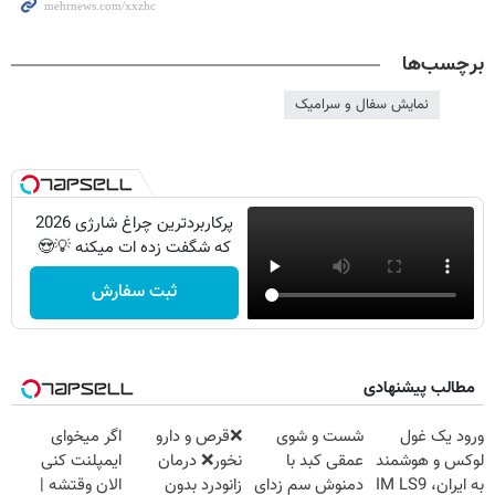
برچسب‌ها
نمایش سفال و سرامیک
پرکاربردترین چراغ شارژی 2026
که شگفت زده ات میکنه 💡😍
ثبت سفارش
مطالب پیشنهادی
ورود یک غول
شست و شوی
❌قرص‌ و دارو
اگر میخوای
لوکس و هوشمند
عمقی کبد با
نخور❌ درمان
ایمپلنت کنی
به ایران، IM LS9
دمنوش سم زدای
زانودرد بدون
الان وقتشه |