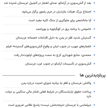
بعد از آتش‌سوزی در آرامکو، صدای انفجار در الجبیل عربستان شنیده شد
اجتماع بزرگ هیئات مازندران در حرم رضوی برگزار می‌شود
آیا ماءالشعیر برای جلوگیری از سنگ کلیه مفید است
خاموشی با برنامه برق در کهگیلویه و بویراحمد
گسترش شدید فقر در یمن به دلیل اقدامات خصمانه عربستان
انفجارهای مهیب در جنوب لبنان و وقوع آتش‌سوزی‌های گسترده+ فیلم
محمدی: منابع شهرداری کرج به سمت پروژه‌های اولویت‌دار رفت
آتش‌سوزی در تأسیسات آرامکو در جنوب غرب عربستان
پربازدیدترین ها
واکنش عربستان و قطر به بیانیه شورای امنیت درباره یمن
پرداخت حقوق بازنشستگان در شرایط فعلی فشار مالی سنگینی بر دولت
دارد
دیپلماسی با عربستان نتیجه‌بخش نیست؛ پاسخ نظامی ضروری است