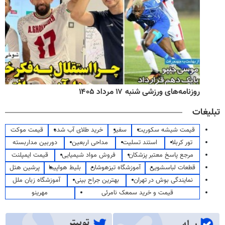
روزنامه‌های ورزشی شنبه ۱۷ مرداد ۱۴۰۵
تبلیغات
قیمت شیشه سکوریت
سفیر
خرید طلای آب شده
قیمت موکت
تور کربلا
استند تسلیت
مداحی اربعین
دوربین مداربسته
مرجع پاسخ معتبر پزشکان
فروش مواد شیمیایی
قیمت ایمپلنت
قطعات لباسشویی
آموزشگاه تیزهوشان
بلیط هواپیما
پرشین هتل
نمایندگی بوش در تهران
بهترین جراح بینی
آموزشگاه زبان ملل
قیمت و خرید سمعک نامرئی
مهرینو