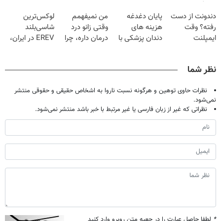
رسماً رونمایی شد
گیاهی
قرص
فقط با ۲۵
دندونت از دست
پایان دغدغه
من نمیفهمم
لوکس‌ترین
میلیون تومان!!!
رفته؟ وقت
هزینه های
وقتی زانو درد
شاسی‌بلند
ایمپلنت
دندان پزشکی با
درمان داره، چرا
EREV در ایران،
دیجیتاله
پک سفید کننده
دردش رو داری
توسط نیکا موتور
خانگی
تحمل میکنی؟❗
رونمایی شد!
نظر شما
نظرات حاوی توهین و هرگونه نسبت ناروا به اشخاص حقیقی و حقوقی منتشر
نمی‌شود.
نظراتی که غیر از زبان فارسی یا غیر مرتبط با خبر باشد منتشر نمی‌شود.
*
لطفا حاصل عبارت را در جعبه متن روبرو وارد کنید