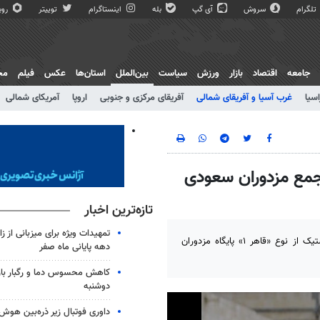
تلگرام
سروش
آی گپ
بله
اینستاگرام
توییتر
روبی
جامعه
اقتصاد
بازار
ورزش
سیاست
بین‌الملل
استان‌ها
عکس
فیلم
مج
اسیا
غرب آسیا و آفریقای شمالی
آفریقای مرکزی و جنوبی
اروپا
آمریکای شمالی
شک بالستیک «قاهر ۱» به تجمع مزدوران سعودی
تازه‌ترین اخبار
تمهیدات ویژه برای میزبانی از ز
بین الملل: ارتش و نیروهای مردمی یمن اخیرا با شلیک یک موشک بالستیک از نوع «قاهر ۱» پایگاه مزدوران
دهه پایانی ماه صفر
کاهش محسوس دما و رگبار باران
دوشنبه
داوری فوتبال زیر ذره‌بین هو