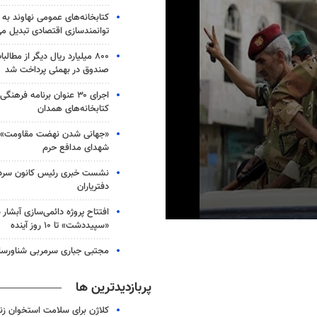
کتابخانه‌های عمومی نهاوند به 
توانمندسازی اقتصادی تبدیل می
۸۰۰ میلیارد ریال دیگر از مطال
صندوق در بهمئی پرداخت شد
اجرای ۳۰ عنوان برنامه فرهن
کتابخانه‎‌های همدان
«جهانی شدن نهضت مقاومت» می
شهدای مدافع حرم
نشست خبری رئیس کانون سردف
دفتریاران
افتتاح پروژه دائمی‌سازی آبشار 
0
«سپیددشت» تا ۱۰ روز آینده
seconds
of
مجتبی جباری سرمربی شناورس
27
seconds
Volume
90%
پربازدیدترین ها
کلاژن برای سلامت استخوان زن