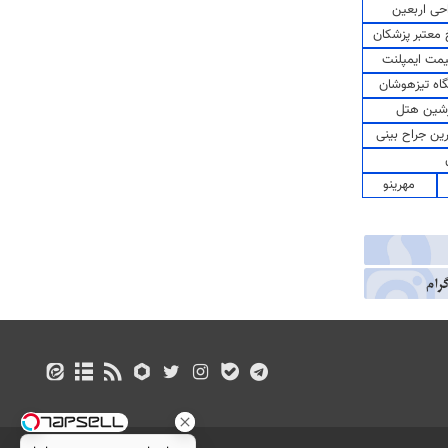
حی اربعین
معتبر پزشکان
مت ایمپلنت
اه تیزهوشان
شین هتل
رین جراح بینی
مهرینو