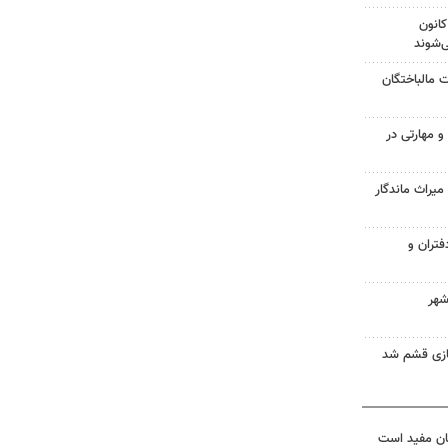
کانون
‌شوند
بات مالباختگان
گی و مهارتی در
راث ماندگار
تران و
شهر
ازی قشم شد
ان مفید است