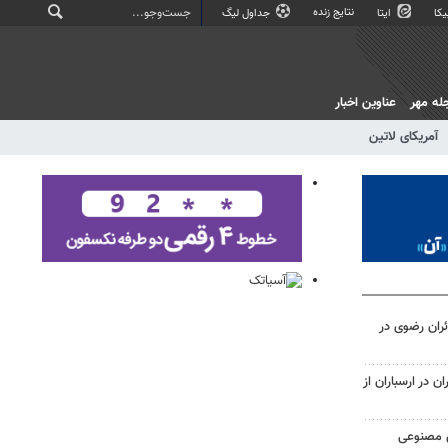
نتایج زنده
کا
ایتا
جداول لیگ
له مهر
عناوین اخبار
آمریکای لاتین
ائران رضوی در
 در ارسباران از
ش مصنوعی