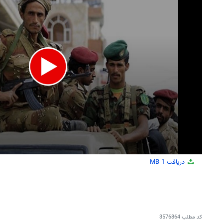
دریافت
1 MB
کد مطلب
3576864