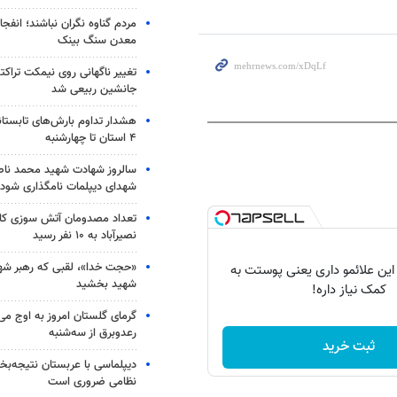
مردم گناوه نگران نباشند؛ انفجا
معدن سنگ بینک
تغییر ناگهانی روی نیمکت تراکتو
جانشین ربیعی شد
هشدار تداوم بارش‌های تابستان
۴ استان تا چهارشنبه
سالروز شهادت شهید محمد ناص
شهدای دیپلمات نامگذاری شود
تعداد مصدومان آتش سوزی کار
نصیرآباد به ۱۰ نفر رسید
«حجت خدا»، لقبی که رهبر شهی
 این علائمو داری یعنی پوستت به
شهید بخشید
کمک نیاز داره!
گرمای گلستان امروز به اوج می‌ر
رعدوبرق از سه‌شنبه
ثبت خرید
دیپلماسی با عربستان نتیجه‌
نظامی ضروری است