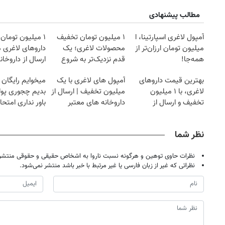
مطالب پیشنهادی
آمپول لاغری اسپارتینا، ا
۱ میلیون تومان تخفیف
۱ میلیون تومان
میلیون تومان ارزان‌تر از
محصولات لاغری؛ یک
داروهای لاغری 
همه‌جا!
قدم نزدیک‌تر به شروع
ارسال از داروخان
کاهش وزن
بهترین قیمت داروهای
آمپول های لاغری با یک
میخوایم رایگان 
لاغری، با ۱ میلیون
میلیون تخفیف | ارسال از
بدیم چجوری پول
تخفیف و ارسال از
داروخانه های معتبر
باور نداری امتح
داروخانه‌
مجانیه
نظر شما
نظرات حاوی توهین و هرگونه نسبت ناروا به اشخاص حقیقی و حقوقی منتشر 
روزنامه‌های ورزشی شنبه ۱۷ مرداد ۱۴۰۵
روزنام
نظراتی که غیر از زبان فارسی یا غیر مرتبط با خبر باشد منتشر نمی‌شود.