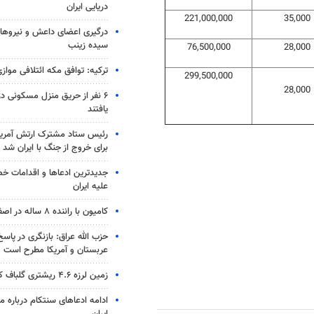
دریایی ایران
221,000,000
35,000
درگیری اعضای داعش و نیروهای
سیده زینب
76,500,000
28,000
ترکیه: توافق مکه ائتلافی موازی
299,500,000
28,000
۶ نفر از حریق منزل مسکونی 
یافتند
رئیس ستاد مشترک ارتش آمریکا
برای خروج از جنگ با ایران شد
جدیدترین ادعاها و اقدامات خ
علیه ایران
کامیون با راننده ۸ ساله در اصفهان توقیف شد
حزب الله عراق: بازنگری در پاسخ
عربستان و آمریکا مطرح است
زمین لرزه ۴.۶ ریشتری گلباف کرمان را لرزاند
ادامه ادعاهای سنتکام درباره م
ایران