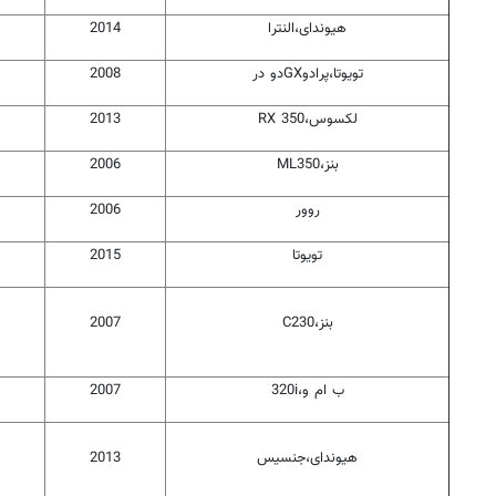
هیوندای،النترا
2014
تویوتا،پرادوGXدو در
2008
لکسوس،RX 350
2013
بنز،ML350
2006
روور
2006
تویوتا
2015
بنز،C230
2007
ب ام و،320i
2007
هیوندای،جنسیس
2013