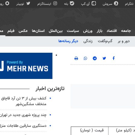
تلگرام
سروش
آی گپ
بله
اینستاگرام
توییتر
روبی
جامعه
اقتصاد
بازار
ورزش
سیاست
بین‌الملل
استان‌ها
عکس
فیلم
مج
دور و بر
گپ‌و‌گفت
زندگی
دیگر رسانه‌ها
تازه‌ترین اخبار
کشف بیش از ۳ تن آرد ق
متخلف مشگین‌شهر
چند پروژه شهری جدید در تهران
دستگیری سارقین طلاجات منزل 
د (کیلو متر)
قیمت ( تومان)