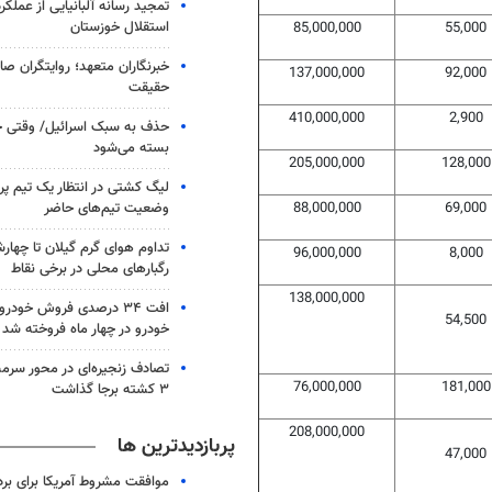
تمجید رسانه آلبانیایی از عملکر
استقلال خوزستان
85,000,000
55,000
خبرنگاران متعهد؛ روایتگران ص
137,000,000
92,000
حقیقت
410,000,000
2,900
حذف به سبک اسرائیل/ وقتی ح
بسته می‌شود
205,000,000
128,000
لیگ کشتی در انتظار یک تیم پرط
وضعیت تیم‌های حاضر
88,000,000
69,000
تداوم هوای گرم گیلان تا چهارش
96,000,000
8,000
رگبارهای محلی در برخی نقاط
138,000,000
54,500
خودرو در چهار ماه فروخته شد
تصادف زنجیره‌ای در محور سرم
76,000,000
181,000
۳ کشته برجا گذاشت
208,000,000
پربازدیدترین ها
47,000
موافقت مشروط آمریکا برای بر