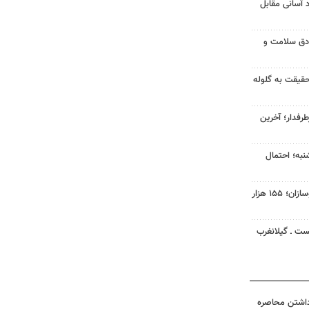
د آسانی مقابل
ادق سلامت و
قیقت به گلوله
رفدار؛ آخرین
نبه؛ احتمال
افت ۳۴ درصدی فروش خودروسازان؛ ۱۵۵ هزار
ست ـ گیلانغرب
داشتن محاصره