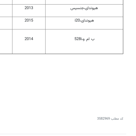
هیوندای،جنسیس
2013
هیوندای،i20
2015
ب ام و،528i
2014
کد مطلب
3582969