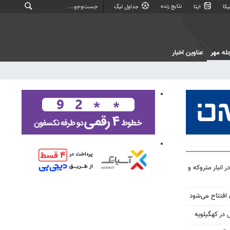
نتایج زنده
کا
ایتا
جداول لیگ
له مهر
عناوین اخبار
اچاق در انبار متروکه و
 افتتاح می‌شود
در کهگیلویه