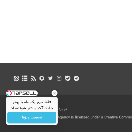
فقط توی یک ماه با پودر
جلبک7کیلو لاغر شو(تعداد
درباره ما
تماس با ما
بازرگانی
محدود)
تخفیف ویژه!
All Content by Mehr News Agency is licensed under a Creative Commons
License.