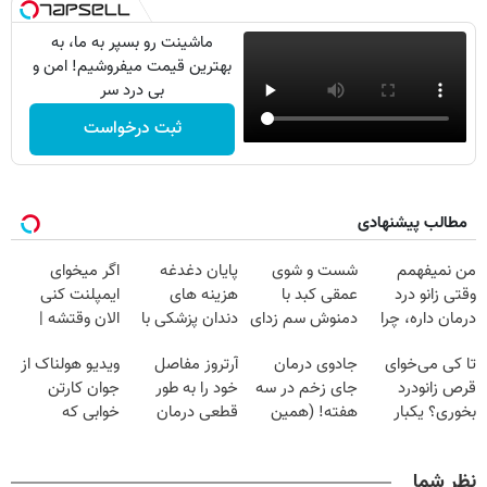
ماشینت رو بسپر به ما، به
بهترین قیمت میفروشیم! امن و
بی درد سر
ثبت درخواست
مطالب پیشنهادی
من نمیفهمم
شست و شوی
پایان دغدغه
اگر میخوای
وقتی زانو درد
عمقی کبد با
هزینه های
ایمپلنت کنی
درمان داره، چرا
دمنوش سم زدای
دندان پزشکی با
الان وقتشه |
دردش رو داری
گیاهی
پک سفید کننده
فقط با ۲۵
تا کی می‌خوای
جادوی درمان
آرتروز مفاصل
ویدیو هولناک از
تحمل میکنی؟❗
خانگی
میلیون تومان!!!
قرص زانودرد
جای زخم در سه
خود را به طور
جوان کارتن
بخوری؟ یکبار
هفته! (همین
قطعی درمان
خوابی که
اصولی درمانش
حالا رایگان
کنید!
میلیاردر شد.
کن
صحبت کنید)
◗پرسش‌نامه◖
آموزش رایگان
نظر شما