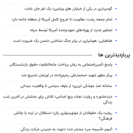
گودبرداری در یکی از خیابان های ورامین؛ یک نفر جان باخت
امام جمعه رشت: مقاومت تا خروج کامل آمریکا از منطقه ادامه دارد
تصاویر جدید از پهپادهای منهدم‌شده آمریکا توسط سپاه
طباطبایی: هوشیاری در برابر جنگ شناختی دشمن یک ضرورت است
پربازدیدترین ها
پاسخ تأمین‌اجتماعی به زمان پرداخت مابه‌التفاوت حقوق بازنشستگان
پیکر مطهر شهید «محمدعلی رحیم‌زاده» در اورامان تشییع شد
سامانه ضد موشکی لیزری؛ از بلوف سیاسی تا واقعیت میدانی
«زنده‌شور» و روایت نجات پنج اعدامی؛ تلاش برای بخشش در آخرین شب
زندگی
روایت یک حقوقدان از موتورسواری زنان؛ استقلال در تردد یا چالش
فرهنگی؟
آلبوم «آسیمه سر» منتشر شد؛ دعوت به شنیدن حرکتِ زندگی