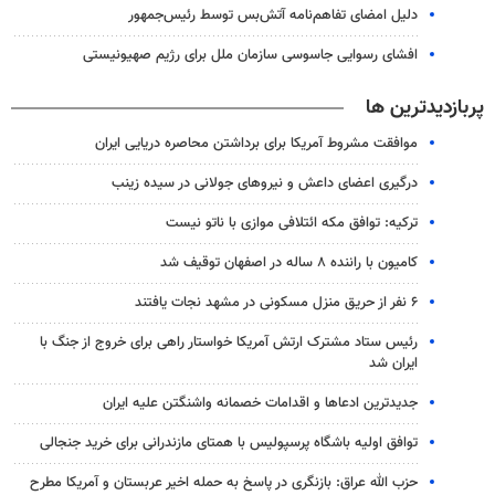
دلیل امضای تفاهم‌نامه آتش‌بس توسط رئیس‌جمهور
افشای رسوایی جاسوسی سازمان ملل برای رژیم صهیونیستی
پربازدیدترین ها
موافقت مشروط آمریکا برای برداشتن محاصره دریایی ایران
درگیری اعضای داعش و نیروهای جولانی در سیده زینب
ترکیه: توافق مکه ائتلافی موازی با ناتو نیست
کامیون با راننده ۸ ساله در اصفهان توقیف شد
۶ نفر از حریق منزل مسکونی در مشهد نجات یافتند
رئیس ستاد مشترک ارتش آمریکا خواستار راهی برای خروج از جنگ با
ایران شد
جدیدترین ادعاها و اقدامات خصمانه واشنگتن علیه ایران
توافق اولیه باشگاه پرسپولیس با همتای مازندرانی برای خرید جنجالی
حزب الله عراق: بازنگری در پاسخ به حمله اخیر عربستان و آمریکا مطرح