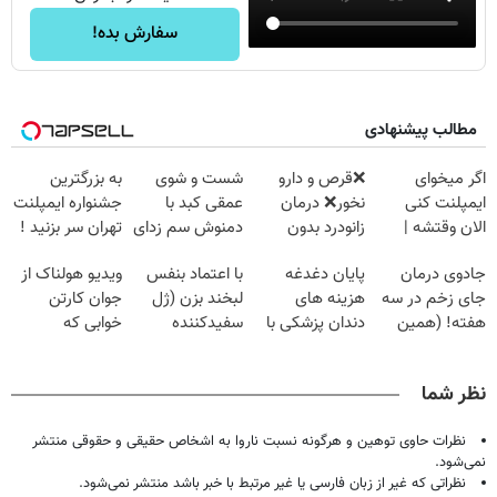
سفارش بده!
مطالب پیشنهادی
اگر میخوای
❌قرص‌ و دارو
شست و شوی
به بزرگترین
ایمپلنت کنی
نخور❌ درمان
عمقی کبد با
جشنواره ایمپلنت
الان وقتشه |
زانودرد بدون
دمنوش سم زدای
تهران سر بزنید !
فقط با ۲۵
قرص
گیاهی
| فقط ۲۵
جادوی درمان
پایان دغدغه
با اعتماد بنفس
ویدیو هولناک از
میلیون تومان!!!
میلیون !
جای زخم در سه
هزینه های
لبخند بزن (ژل
جوان کارتن
هفته! (همین
دندان پزشکی با
سفیدکننده
خوابی که
حالا رایگان
پک سفید کننده
دندان40%تخفیف)
میلیاردر شد.
صحبت کنید)
خانگی
آموزش رایگان
نظر شما
نظرات حاوی توهین و هرگونه نسبت ناروا به اشخاص حقیقی و حقوقی منتشر
نمی‌شود.
نظراتی که غیر از زبان فارسی یا غیر مرتبط با خبر باشد منتشر نمی‌شود.