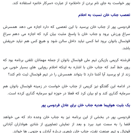
پور خواست به جای نام بردن از «احلام» از عبارت «سرکار خانم» استفاده کند.
تعصب جناب خان نسبت به احلام
فردوسی پور از جناب خان پرسید با این تعصبی که دارد اجازه می دهد همسرش
سراغ ورزش برود و جناب خان با پاسخ مثبت بیان کرد که اجازه می دهم سراغ
فوتسال بانوان برود اما کسی نباید داخل سالن شود و هیچ کس هم نباید حریفش
باشد.
فرشته کریمی بازیکن تیم ملی فوتسال بانوان از جمله مهمانان تلفنی برنامه بود که
روی خط آمد که جناب خان با اشاره به اینکه احلام روپایی های بسیار خوبی می
زند از او پرسید آیا آشنا دارد تا بتواند همسرش را در تیم فوتسال ثبت نام کند؟
در ادامه این گفتگو نیز کریمی از جناب خان خواست در زمینه فوتسال بانوان هم
سرمایه گذاری کند و او بیان کرد که فعلا در حوزه لبو سرمایه گذاری کرده است.
یک بلیت هواپیما هدیه جناب خان برای عادل فردوسی پور
فردوسی پور در بخشی از این برنامه نیز به جناب خان وعده داد که می خواهد
فضا را به سمت عید ببرد و بعد از نمایش تصاویری از شادی هواداران آبادانی
فوتبال و تیم صنعت نفت، جناب خان شعری درباره آبادان و جنوبی ها خواند.