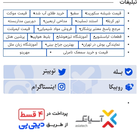
تبلیغات
قیمت شیشه سکوریت
سفیر
خرید طلای آب شده
قیمت موکت
تور کربلا
استند تسلیت
مداحی اربعین
دوربین مداربسته
مرجع پاسخ معتبر پزشکان
فروش مواد شیمیایی
قیمت ایمپلنت
قطعات لباسشویی
آموزشگاه تیزهوشان
بلیط هواپیما
پرشین هتل
نمایندگی بوش در تهران
بهترین جراح بینی
آموزشگاه زبان ملل
قیمت و خرید سمعک نامرئی
مهرینو