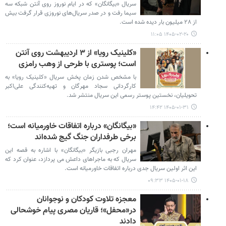
سریال «بیگانگان» که در ایام نوروز روی آنتن شبکه سه
سیما رفت و در صدر سریال‌های نوروزی قرار گرفت بیش
از ۲۸ میلیون بار دیده شده است.
۱۴۰۵-۰۲-۲۰ ۱۱:۰۵
«کلینیک رویا» از ۳ اردیبهشت روی آنتن
است؛ پوستری با طرحی از وهب رامزی
با مشخص شدن زمان پخش سریال «کلینیک رویا» به
کارگردانی سجاد مهرگان و تهیه‌کنندگی علی‌اکبر
تحویلیان، نخستین پوستر رسمی این سریال منتشر شد.
۱۴۰۵-۰۱-۳۱ ۱۴:۴۲
«بیگانگان» درباره اتفاقات خاورمیانه است؛
برخی طرفداران جنگ گیج شده‌اند
مهران رجبی بازیگر «بیگانگان» با اشاره به قصه این
سریال که به ماجراهای داعش می پردازد، عنوان کرد که
این اثر اولین سریال جدی درباره اتفاقات خاورمیانه است.
۱۴۰۵-۰۱-۱۸ ۰۹:۳۳
معجزه تلاوت کودکان و نوجوانان
در«محفل»؛ قاریان مصری پیام خوشحالی
دادند