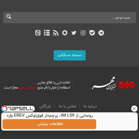
نسخه دسکتاپ
درباره ما
تماس با ما
بازرگانی
رونمایی از IM LS9، پرچم‌دار فوق‌لوکس EREV وارد
All Content by Mehr News Agency is licensed under a Creative Commons
Attribution 4.0 International License.
بازار ایران شد
اطلاعات بیشتر..