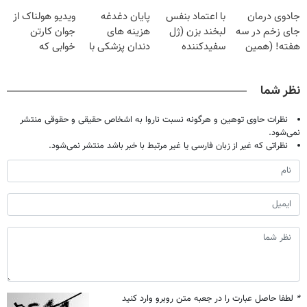
تهران پر کنید ! |
گیاهی
تموم نشه !!!
بدون عمل
جادوی درمان
با اعتماد بنفس
پایان دغدغه
ویدیو هولناک از
فقط ۲۵ میلیون
درمانش کرد؟؟؟؟
جای زخم در سه
لبخند بزن (ژل
هزینه های
جوان کارتن
هفته! (همین
سفیدکننده
دندان پزشکی با
خوابی که
حالا رایگان
دندان40%تخفیف)
پک سفید کننده
میلیاردر شد.
صحبت کنید)
خانگی
آموزش رایگان
نظر شما
نظرات حاوی توهین و هرگونه نسبت ناروا به اشخاص حقیقی و حقوقی منتشر
نمی‌شود.
نظراتی که غیر از زبان فارسی یا غیر مرتبط با خبر باشد منتشر نمی‌شود.
*
لطفا حاصل عبارت را در جعبه متن روبرو وارد کنید