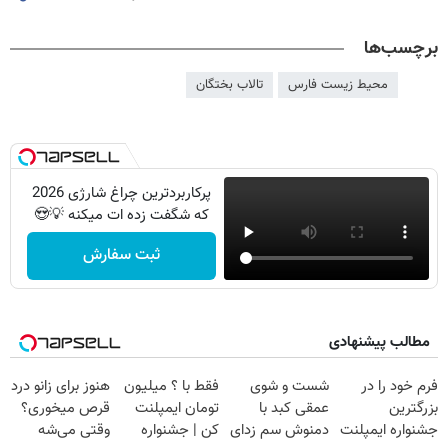
برچسب‌ها
محیط زیست فارس
تالاب بختگان
پرکاربردترین چراغ شارژی 2026
که شگفت زده ات میکنه 💡😍
ثبت سفارش
مطالب پیشنهادی
فرم خود را در
شست و شوی
فقط با ؟ میلیون
هنوز برای زانو درد
بزرگترین
عمقی کبد با
تومان ایمپلنت
قرص میخوری؟
جشنواره ایمپلنت
دمنوش سم زدای
کن | جشنواره
وقتی می‌شه