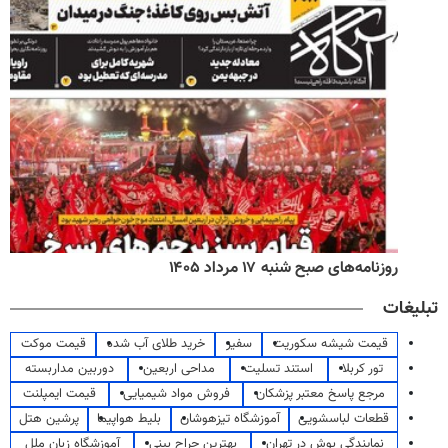
روزنامه‌های صبح شنبه ۱۷ مرداد ۱۴۰۵
تبلیغات
قیمت شیشه سکوریت
سفیر
خرید طلای آب شده
قیمت موکت
تور کربلا
استند تسلیت
مداحی اربعین
دوربین مداربسته
مرجع پاسخ معتبر پزشکان
فروش مواد شیمیایی
قیمت ایمپلنت
قطعات لباسشویی
آموزشگاه تیزهوشان
بلیط هواپیما
پرشین هتل
نمایندگی بوش در تهران
بهترین جراح بینی
آموزشگاه زبان ملل