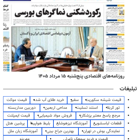
روزنامه‌های اقتصادی پنج‌شنبه ۱۵ مرداد ۱۴۰۵
تبلیغات
قیمت شیشه سکوریت
سفیر
خرید طلای آب شده
قیمت موکت
تور کربلا
استند تسلیت
مداحی اربعین
دوربین مداربسته
مرجع پاسخ معتبر پزشکان
فروش مواد شیمیایی
قیمت ایمپلنت
قطعات لباسشویی
آموزشگاه تیزهوشان
بلیط هواپیما
پرشین هتل
نمایندگی بوش در تهران
بهترین جراح بینی
آموزشگاه زبان ملل
قیمت و خرید سمعک نامرئی
مهرینو