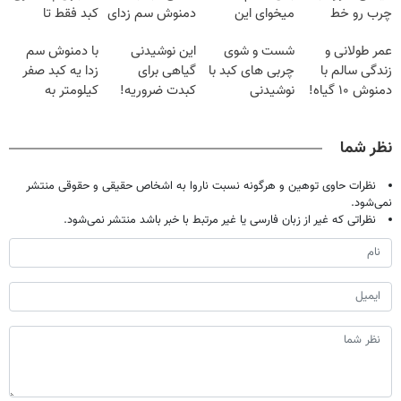
چرب رو خط
میخوای این
دمنوش سم زدای
کبد فقط تا
بکش!
نوشیدنی رو با
گیاهی
امشب
عمر طولانی و
شست و شوی
این نوشیدنی
با دمنوش سم
تخفیف بخر
زندگی سالم با
چربی های کبد با
گیاهی برای
زدا یه کبد صفر
دمنوش ۱۰ گیاه!
نوشیدنی
کبدت ضروریه!
کیلومتر به
(۵۵% تخفیف)
گیاهی(55%تخفیف)
دارای سیب
خودت هدیه بده
سلامت
نظر شما
نظرات حاوی توهین و هرگونه نسبت ناروا به اشخاص حقیقی و حقوقی منتشر
نمی‌شود.
نظراتی که غیر از زبان فارسی یا غیر مرتبط با خبر باشد منتشر نمی‌شود.