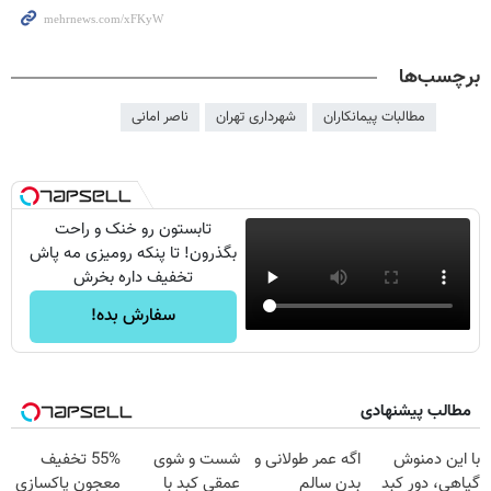
برچسب‌ها
مطالبات پیمانکاران
شهرداری تهران
ناصر امانی
تابستون رو خنک و راحت
بگذرون! تا پنکه رومیزی مه پاش
تخفیف داره بخرش
سفارش بده!
مطالب پیشنهادی
با این دمنوش
اگه عمر طولانی و
شست و شوی
55% تخفیف
گیاهی، دور کبد
بدن سالم
عمقی کبد با
معجون پاکسازی