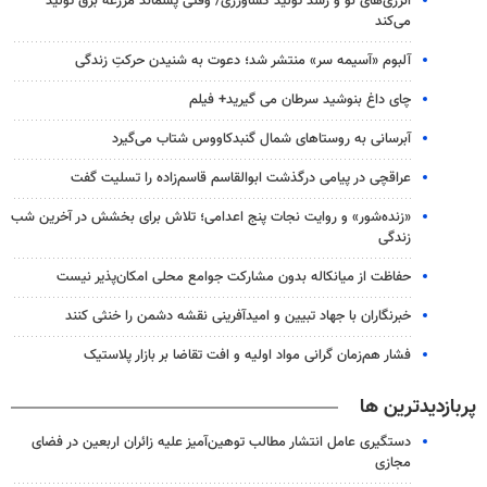
انرژی‌های نو و رشد تولید کشاورزی/ وقتی پسماند مزرعه‌ برق تولید
می‌کند
آلبوم «آسیمه سر» منتشر شد؛ دعوت به شنیدن حرکتِ زندگی
چای داغ بنوشید سرطان می گیرید+ فیلم
آبرسانی به روستاهای شمال گنبدکاووس شتاب می‌گیرد
عراقچی در پیامی درگذشت ابوالقاسم قاسم‌زاده را تسلیت گفت
«زنده‌شور» و روایت نجات پنج اعدامی؛ تلاش برای بخشش در آخرین شب
زندگی
حفاظت از میانکاله بدون مشارکت جوامع محلی امکان‌پذیر نیست
خبرنگاران با جهاد تبیین و امیدآفرینی نقشه دشمن را خنثی کنند
فشار هم‌زمان گرانی مواد اولیه و افت تقاضا بر بازار پلاستیک
پربازدیدترین ها
دستگیری عامل انتشار مطالب توهین‌آمیز علیه زائران اربعین در فضای
مجازی