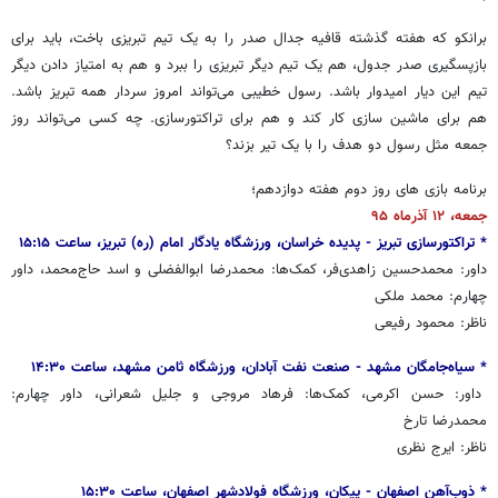
برانکو که هفته گذشته قافیه جدال صدر را به یک تیم تبریزی باخت، باید برای
بازپسگیری صدر جدول، هم یک تیم دیگر تبریزی را ببرد و هم به امتیاز دادن دیگر
تیم این دیار امیدوار باشد. رسول خطیبی می‌تواند امروز سردار همه تبریز باشد.
هم برای ماشین سازی کار کند و هم برای تراکتورسازی. چه کسی می‌تواند روز
جمعه مثل رسول دو هدف را با یک تیر بزند؟
برنامه بازی های روز دوم هفته دوازدهم؛
جمعه، ۱۲ آذرماه ۹۵
* تراکتورسازی تبریز - پدیده خراسان، ورزشگاه یادگار امام (ره) تبریز، ساعت ۱۵:۱۵
داور: محمدحسین زاهدی‌فر، کمک‌ها: محمدرضا ابوالفضلی و اسد حاج‌محمد، داور
چهارم: محمد ملکی
ناظر: محمود رفیعی
* سیاه‌جامگان مشهد - صنعت نفت آبادان، ورزشگاه ثامن مشهد، ساعت ۱۴:۳۰
داور: حسن اکرمی، کمک‌ها: فرهاد مروجی و جلیل شعرانی، داور چهارم:
محمدرضا تارخ
ناظر: ایرج نظری
* ذوب‌آهن اصفهان - پیکان، ورزشگاه فولادشهر اصفهان، ساعت ۱۵:۳۰