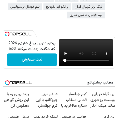
لیگ برتر فوتبال ایران
برانکو ایوانکوویچ
تیم فوتبال پرسپولیس
تیم فوتبال ماشین سازی
پرکاربردترین چراغ شارژی 2026
که شگفت زده ات میکنه 💡😍
ثبت سفارش
مطالب پیشنهادی
این گیاه دریایی
کرم جوانساز
عمقی ترین
روند پیری رو با
پوستت رو طوری
آلمانی انتخاب
چروکاتو، با این
این روش گیاهی
صاف میکنه انگار
ستاره ها!خرید با
کرم جوانساز،
معکوس کن
20سال جوون
تخفیف
صاف کن(50%
این کرم
جوانسازی طبیعی
لینک خرید بمب
درمان طبیعی
شدی🔥
تخفیف سفارش