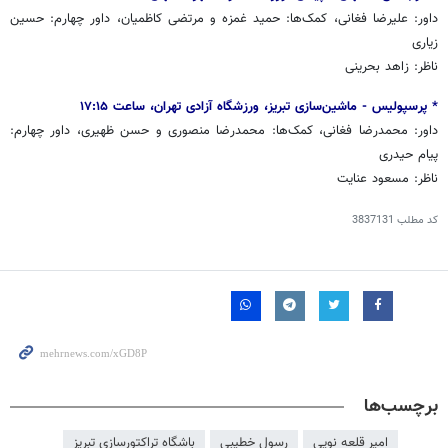
داور: علیرضا فغانی، کمک‌ها: حمید غمزه و مرتضی کاظمیان، داور چهارم: حسین
زیاری
ناظر: زاهد بحرینی
* پرسپولیس - ماشین‌سازی تبریز، ورزشگاه آزادی تهران، ساعت ۱۷:۱۵
داور: محمدرضا فغانی، کمک‌ها: محمدرضا منصوری و حسن ظهیری، داور چهارم:
پیام حیدری
ناظر: مسعود عنایت
کد مطلب
3837131
برچسب‌ها
امیر قلعه نویی
رسول خطیبی
باشگاه تراکتورسازی تبریز