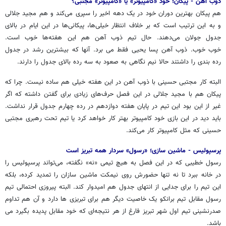
ذوب آهن - پیکان؛ خود «کامپیوتر» یا «کامپیوتر» مجتبی؟
هم پیکان بهترین دوران خود در یک دهه اخیر را سپری می‌کند و هم مجید جلالی
و به این ترتیب است که بر خلاف انتظار خیلی‌ها، پیکانی‌ها در این ایام در بالای
جدول جولان می‌دهند. حال تیم ذوب آهن هم این هفته‌ها خوب است.
خوب خوب. ذوب آهن پسا یحیی فقط می برد. آنها که بیشترین رشد در جدول
رده بندی را داشتند حالا نیم نگاهی به صعود به سه رده بالای جدول را دارند.
البته کار مجتبی حسینی با ذوب آهن در این هفته خیلی هم ساده نیست. چرا که
پیکان هم با مجید جلالی در این فصل حرف‌های زیادی برای گفتن داشته که اگر
غیر از این بود این تیم در پایان هفته دوازدهم در رده چهارم جدول قرار نداشت.
باید دید در این بازی خود کامپیوتر بهتر کار خواهد کرد یا تیم تحت رهبری مجتبی
حسینی که مثل کامپیوتر کار می‌کند.
پرسپولیس - ماشین سازی؛ «رسول» سردار همه تبریز است
رسول خطیبی که در این فصل به هیچ تیمی «نه» نگفته، می‌تواند پرسپولیس را
در خانه ببرد تا نه تنها حضورش روی نیمکت ماشین سازان را تمدید کرده، بلکه
این تیم را برای جدایی از انتهای جدول هم امیدوار کند. البته پیروزی احتمالی تیم
رسول مقابل تیم برانکو یک خاصیت دیگر هم برای تبریزی ها دارد و آن هم تداوم
صدرنشینی تیم اول شهر تبریز فارغ از هر نتیجه‌ای که خود مقابل پدیده بگیرد می
باشد.