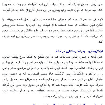
های پایینی جدول نزدیک شده و اگر عوامل این تیم نخواهند این روند ادامه پیدا
کند، باید هرچه در توان دارند برای پیروزی در این دیدار خارج از خانه به کار گیرند.
خراسانی ها هم که حالا کم و بیش مشکلات مالی شان را حل شده می‌بینند، با
انگیزه‌هایی مضاعف در صدد هستند تا از شیفت پیدا کردن به منطقه خطر پرهیز
نمایند. آنها نیز برای این منظور تنها به پیروزی در این بازی خانگی می‌اندیشند. بردی
که می‌تواند خداداد را نیز به به صورت رسمی به پست سرمربیگری این تیم نزدیک
کند.
تراکتورسازی - پدیده؛ رستگاری در خانه
حتی قرعه و جدول زمانی مسابقات هم در این مقطع به کمک سرخ پوشان تبریزی
آمده تا آنها به حفظ صدرنشینی در پایان هفته دوازدهم امیدوار تر از سرخ پوشان
تهرانی باشند. شاگردان امیر قلعه نویی که با غلبه بر «صبا»ی مرفاوی صدر جدول
را از برانکو و بازیکنانش پس گرفتند، حالا بسیار امیدوارند که در دومین بازی
متوالی شان در تبریز هم برنده از زمین خارج شده و همچنان صدر جدول را در
تصرف خود نگاه دارند. البته پدیده هم که به تازگی در جدول رده بندی اوج گرفته
قطعا در تبریز یک حریف دست و پا بسته نخواهد بود و هرگز نماینده تبریز
نمی‌تواند خود را در این بازی از پیش برنده بداند.