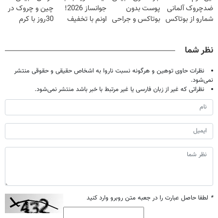
ضدچروک آلمانی
پوست بدون
جوانساز 2026!
چین و چروک در
فوری)
شمارو از بوتاکس
بوتاکس و جراحی
اونم با تخفیف
30روز با کرم
بی نیاز میکنه.
😳! خرید با
ویژه
جوانساز
(تخفیف تا
تخفیف ویژه
آلمانی(45%تخفیف)
نظر شما
امشب)
نظرات حاوی توهین و هرگونه نسبت ناروا به اشخاص حقیقی و حقوقی منتشر
نمی‌شود.
نظراتی که غیر از زبان فارسی یا غیر مرتبط با خبر باشد منتشر نمی‌شود.
*
لطفا حاصل عبارت را در جعبه متن روبرو وارد کنید