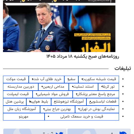
روزنامه‌های صبح یکشنبه ۱۸ مرداد ۱۴۰۵
تبلیغات
قیمت شیشه سکوریت
سفیر
خرید طلای آب شده
قیمت موکت
تور کربلا
استند تسلیت
مداحی اربعین
دوربین مداربسته
مرجع پاسخ معتبر پزشکان
فروش مواد شیمیایی
قیمت ایمپلنت
قطعات لباسشویی
آموزشگاه تیزهوشان
بلیط هواپیما
پرشین هتل
نمایندگی بوش در تهران
بهترین جراح بینی
آموزشگاه زبان ملل
قیمت و خرید سمعک نامرئی
مهرینو