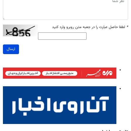
*
لطفا حاصل عبارت را در جعبه متن روبرو وارد کنید
ارسال