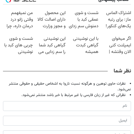
اشتراک الماس
شست و شوی
این محصول
من نمیفهمم
ماز: برای رتبه
عمقی کبد با
دارای اصالت کالا
وقتی زانو درد
یک‌های کنکور!
دمنوش سم زدای
و مجوز وزارت
درمان داره، چرا
گیاهی
بهداشت
دردش رو داری
اگر میخوای
با این نوشیدنی
این نوشیدنی
شست و شوی
است(55%تخفیف)
تحمل میکنی؟❗
ایمپلنت کنی
گیاهی کبدت
گیاهی کبد شما
چربی های کبد با
الان وقتشه |
همیشه
را سم زدایی می
نوشیدنی
فقط با ۲۵
پرقدرته55%تخفیف
کند (با ضمانت
گیاهی(55%تخفیف)
میلیون تومان!!!
مرجوعی)
نظر شما
نظرات حاوی توهین و هرگونه نسبت ناروا به اشخاص حقیقی و حقوقی منتشر
نمی‌شود.
نظراتی که غیر از زبان فارسی یا غیر مرتبط با خبر باشد منتشر نمی‌شود.