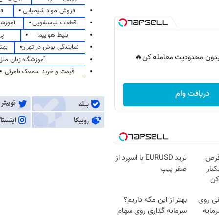
فروش مواد شیمیایی
قی
قطعات لباسشویی
آموزشگ
بلیط هواپیما
پر
نمایندگی بوش در تهران
بهت
ر بدون محدودیت معامله کن🔥
آموزشگاه زبان ملل
قیمت و خرید سمعک نامرئی
دریافت وام
قرص
ترید EURUSD با اسپرد از
کبار
صفر پیپ
کن
ی روی
بهتر از این مگه داریم؟
مایه
سرمایه گذاری روی سهام