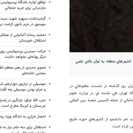
توافق اولیه باشگاه پرسپولیس 
مازندرانی برای خرید جنجالی
گرامیداشت سپهبد شهید سیدعب
موسوی در حرم بانوی کرامت برگ
تمجید رسانه آلبانیایی از عملکر
استقلال خوزستان
حرکت سرمربی پرسپولیس روی لبه
دیگر بهانه‌ای نخواهد داشت
كشورهاي منطقه به توان بالاي علمي
تصویر جدیدی از رهبر معظم انق
مجتبی خامنه‌ای
موسیقی در ترازوی حق/رهبر شهی
هران روز گذشته در نشست مطبوعاتي در
و حرام بودن موسیقی چه گفتن
اه تهران طي جلسه اي در وزارت علوم
حزب الله عراق: بازنگری در پاسخ
داماتي از جمله تأسيس شعبه بين المللي
عربستان و آمریکا مطرح است
احضار خرازی به دادگاه ویژه رو
ت نام دانشجو از كشورهاي حوزه خليج
ش كرده است.
استقلال برای سه جام نیاز به 
بختیاری‌زاده خالی است