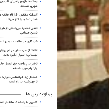
رسانه‌ها بازوی راهبردی تاب‌آور
شهری هستند
آیت‌الله مظفری: قرارگاه عفاف 
فعالیت خود را آغاز می‌کند
تقدیر اتحادیه بین‌المللی از طر
تأمین‌اجتماعی
خبرنگاری در سلامت؛ دیدن انس
انتقاد از صیادمنش در لخ پوزنا
لهستانی: اللهیار انگیزه ندارد
تاخیر در پرداخت حق العمل جا
وارد پنجمین ماه شد
هشدار زرد هواشناسی تهران؛ تن
تا چهارشنبه در راه است
پربازدیدترین ها
کامیون با راننده ۸ ساله در اصفهان توقیف شد