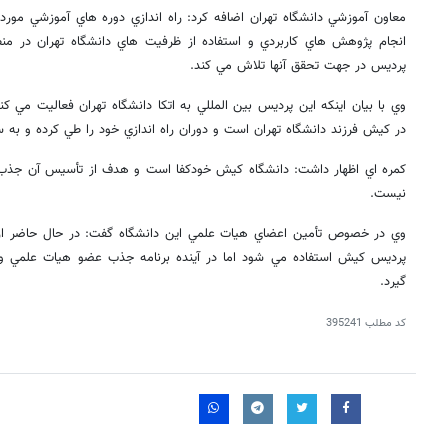
معاون آموزشي دانشگاه تهران اضافه كرد: راه اندازي دوره هاي آموزشي مورد ت
انجام پژوهش هاي كاربردي و استفاده از ظرفيت هاي دانشگاه تهران در من
پرديس در جهت تحقق آنها تلاش مي كند.
وي با بيان اينكه اين پرديس بين المللي به اتكا دانشگاه تهران فعاليت مي ك
در كيش فرزند دانشگاه تهران است و دوران راه اندازي خود را طي كرده و به
كمره اي اظهار داشت: دانشگاه كيش خودكفا است و هدف از تأسيس آن جذب پ
نيست.
وي در خصوص تأمين اعضاي هيات علمي اين دانشگاه گفت: در حال حاضر از 
پرديس كيش استفاده مي شود اما در آينده برنامه جذب عضو هيات علمي وي
گيرد.
روزنامه‌های اقتصادی شنبه ۱۷ مرداد ۱۴۰۵
روزنامه
کد مطلب
395241