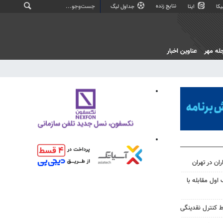
نتایج زنده
کا
ایتا
جداول لیگ
له مهر
عناوین اخبار
 اول مقابله با
ط کنترل نقدینگی