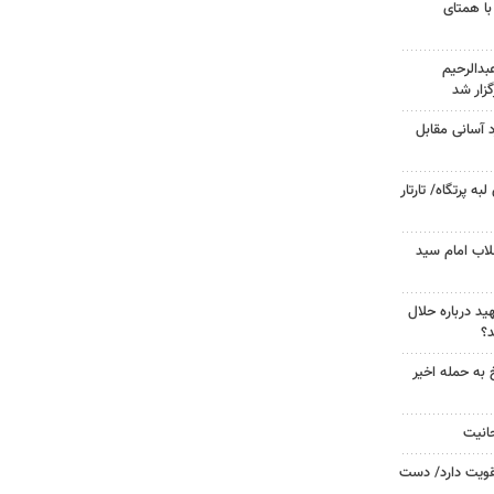
با همتای
دالرحیم
زار شد
د آسانی مقابل
 پرتگاه/ تارتار
لاب امام سید
د درباره حلال
د؟
 به حمله اخیر
حانیت
تقویت دارد/ دست