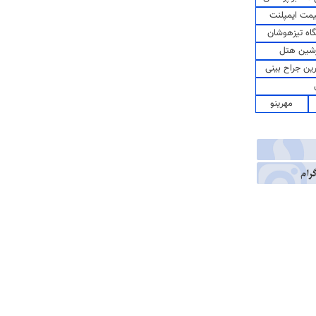
مت ایمپلنت
اه تیزهوشان
شین هتل
رین جراح بینی
مهرینو