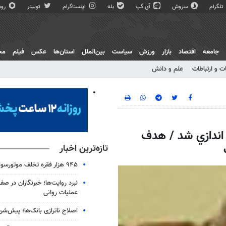
تلگرام
سروش
آی گپ
بله
اینستاگرام
توییتر
روبی
جامعه
اقتصاد
بازار
ورزش
سیاست
بین‌الملل
استان‌ها
عکس
فیلم
مج
ت و ارتباطات
علم و دانش
 اندازي شد / هدف
تازه‌ترین اخبار
۹۴۵ هزار فقره تخلف موتورسواران در تهران
نبرد روایت‌ها؛ خبرنگاران در صف
عملیات روانی
اصلاح ناترازی بانک‌ها؛ پیش‌شر