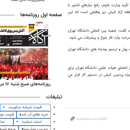
أييد وزارت علوم، رفع نيازهاي كشور با
طقه آزاد كيش نيز وظايفي است كه اين
صفحه اول روزنامه‌ها
ند گفت: شعبه بين المللي دانشگاه تهران
 سرعت وارد فاز بلوغ و پيشرفت مي شود.
ول و ترميم بودجه هاي دانشگاه تهران
اعضاي هيات علمي دانشگاه تهران براي
ژه پرديس كيش در دستور كار قرار مي
‌های ورزشی شنبه ۱۷ مرداد ۱۴۰۵
روزنامه‌های صبح شنبه ۱۷ مرداد ۱۴۰۵
تبلیغات
قیمت شیشه سکوریت
خرید طلای آب شده
قیمت مو
استند تسلیت
مدا
دوربین مداربسته
مرجع پاسخ 