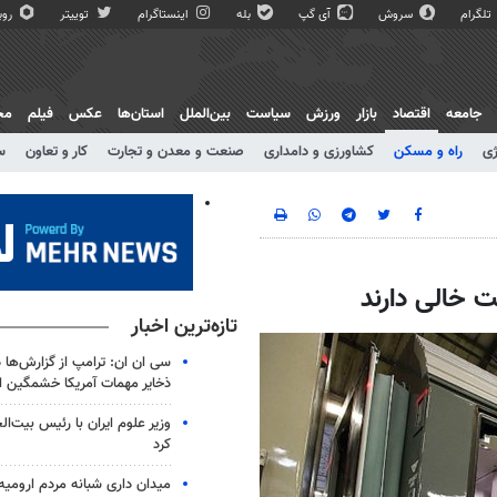
تلگرام
سروش
آی گپ
بله
اینستاگرام
توییتر
روبی
جامعه
اقتصاد
بازار
ورزش
سیاست
بین‌الملل
استان‌ها
عکس
فیلم
مج
ژی
راه و مسکن
کشاورزی و دامداری
صنعت و معدن و تجارت
کار و تعاون
س
تازه‌ترین اخبار
سی ان ان: ترامپ از گزارش‌ها 
ذخایر مهمات آمریکا خشمگین 
وزیر علوم ایران با رئیس بیت‌ال
کرد
میدان داری شبانه مردم ارومیه 