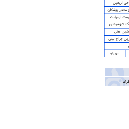
حی اربعین
معتبر پزشکان
مت ایمپلنت
اه تیزهوشان
شین هتل
رین جراح بینی
مهرینو