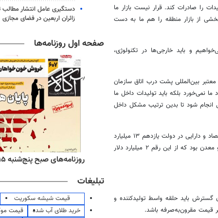
سئولیت آن شرکت است که ۳۰ درصد آن تولیدات را صادرات کند. قرار نیست بازار ما
دستگیری عامل انتشار مطالب تو
زائران اربعین در فضای مجازی
بخشی از بازار منطقه را هم ما به دست
صفحه اول روزنامه‌ها
رصدی با مسئولیت رنو می‌خواهیم و باید خارجی‌ها در تکنولوژی،
 اینکه فاینانس به تنهایی کافی نیست، گفت: الان ۳ شرکت معتبر بین‌المللی پشت درب اتاق سازمان
ایی به درد ما نمی‌خورد بلکه باید تولیدات داخل ما
خل انجام شود تا بدین ترتیب مشکل داخل
رئیس سازمان گسترش و نوسازی صنایع ایران تاکید کرد: طبق اعلام وزارت اقتصاد و دارایی در دولت یازدهم ۱۳ میلیارد
دلار سرمایه‌گذاری خارجی تشکیل شد که ۸ میلیارد دلار آن در بخش صنعت و معدن بود که از این رقم ۲ میلیارد دلار
ه‌های اقتصادی پنج‌شنبه ۱۵ مرداد ۱۴۰۵
روزنامه‌های صبح پنج‌شنبه ۱۵ مرداد ۱۴۰۵
تبلیغات
قیمت شیشه سکوریت
ن گسترش باید حلقه واسط تولیدکننده و
ظر قیمت مقرون‌به‌صرفه باشد
.
خرید طلای آب شده
قیمت مو