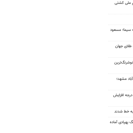
م ملی کشتی
ه سیما؛ مسعود
 طلای جهان
وشرنگ‌ترین
آباد مشهد؛
ای هوا در خراسان رضوی ۴ درجه افزایش
به خط شدند
گ پهپادی آماده