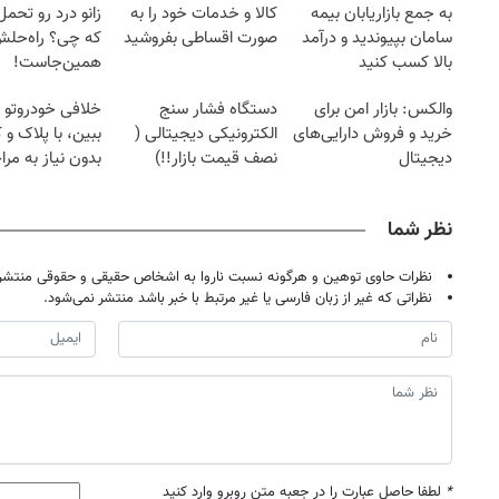
به جمع بازاریابان بیمه
کالا و خدمات خود را به
زانو درد رو تحم
سامان بپیوندید و درآمد
صورت اقساطی بفروشید
که چی؟ راه‌حل
بالا کسب کنید
همین‌جاست!
والکس: بازار امن برای
دستگاه فشار سنج
خلافی خودروتو ا
خرید و فروش دارایی‌های
الکترونیکی دیجیتالی (
ببین، با پلاک و 
دیجیتال
نصف قیمت بازار!!)
بدون نیاز به مرا
حضوری
نظر شما
نظرات حاوی توهین و هرگونه نسبت ناروا به اشخاص حقیقی و حقوقی منتشر 
نظراتی که غیر از زبان فارسی یا غیر مرتبط با خبر باشد منتشر نمی‌شود.
*
لطفا حاصل عبارت را در جعبه متن روبرو وارد کنید