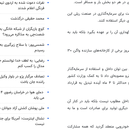
ادی در هر دو بخش بار و مسافر است
.
نفرات دعوت شده به اردوی تی
فرنگی اعلام شدند
سعه مجلس طبق تبصره ۸۸ تکلیف کرده است برای سرمایه‌گذاری در صنعت ریلی این
محمد حقیقی درگذشت
دیگر استفاده کنند
.
کوچ بازیگران از شبکه خانگی ب
اری آن را بر عهده بگیرد بلکه باید به
شصت‌چی به مذاکره می‌رود؟
شمسی‌پور: با سلاح زیرگیری به
رسیدم
معظمی اظهارداشت: ظرفیت ریلی کشور در ساخت بلا استفاده مانده است و امروز برخی از کازخانه‌های سازنده واگن ۳۰
رضایی: به لطف خدا توانستم خ
مدال را کسب کنم
 توان داخل و استفاده از سرمایه‌گذار
ای ساخت ۲ هزار دستگاه واگن مترو مصوبه‌ای داد تا به کمک وزارت کشور
تصادف مرگبار پژو در بلوار وکیل‌
راننده جان باخت
انجام شود. در این باره مناقصه برای ساخت ۶۳۰ دستگاه اعلام شده است و حداکثر تا ۴ ماه آینده تبدیل به قرارداد
دم
می یابد
داخل مطلوب نیست بلکه باید در کنار آن
ملی پوشان کشتی آزاد جوانان 
رای داخل و دیگری تولید برای صادرات است و ما به
نشنال اینترست: آمریکا برای جن
نیست
و نوسازی صنایع ایران گفت: پس از برجام ۶ قرارداد خودرویی منعقد گردید که همه مشارکت