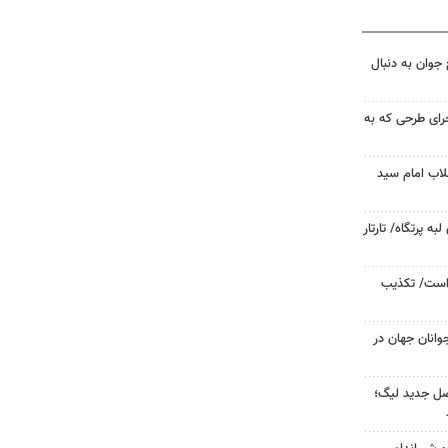
جوان به دنبال
جرای طرحی که به
لاب امام سید
 پرتگاه/ تارتار
 است/ تکذیب
وانان جهان در
صل جدید لیگ؛