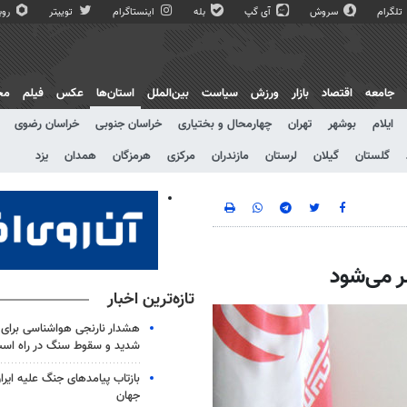
تلگرام
سروش
آی گپ
بله
اینستاگرام
توییتر
روبی
جامعه
اقتصاد
بازار
ورزش
سیاست
بین‌الملل
استان‌ها
عکس
فیلم
مج
ایلام
بوشهر
تهران
چهارمحال و بختیاری
خراسان جنوبی
خراسان رضوی
گلستان
گیلان
لرستان
مازندران
مرکزی
هرمزگان
همدان
یزد
ر می‌شود
تازه‌ترین اخبار
شدید و سقوط سنگ در راه اس
بازتاب پیامدهای جنگ علیه ایرا
جهان