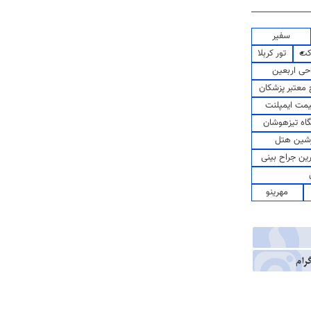
سفیر
کت
تور کربلا
حی اربعین
معتبر پزشکان
مت ایمپلنت
اه تیزهوشان
شین هتل
رین جراح بینی
مهرینو