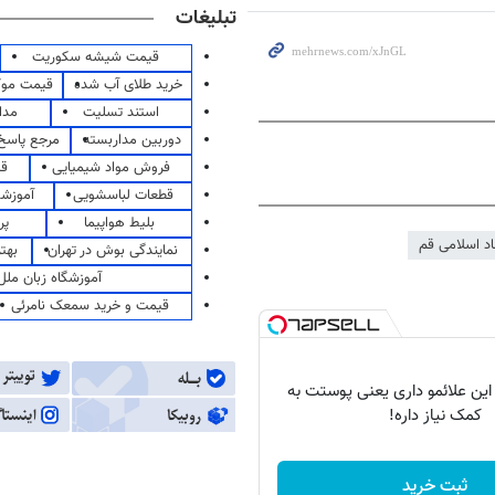
تبلیغات
قیمت شیشه سکوریت
خرید طلای آب شده
قیمت مو
استند تسلیت
مدا
دوربین مداربسته
مرجع پاسخ 
فروش مواد شیمیایی
قی
قطعات لباسشویی
آموزشگ
بلیط هواپیما
پر
اد اسلامی قم
نمایندگی بوش در تهران
بهت
آموزشگاه زبان ملل
قیمت و خرید سمعک نامرئی
 این علائمو داری یعنی پوستت به
کمک نیاز داره!
ثبت خرید