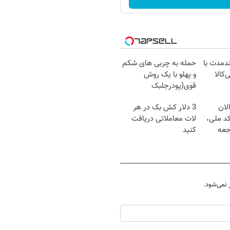
ندمدت با
حمله به چربی های شکم
‌کالا
و پهلو با یک روش
قوی(پودرجلبک
سبز45%تخفیف)
لان
3 دلار کش بک در هر
کد ملی،
لات معاملاتی دریافت
جعه
کنید
نمی‌شود.