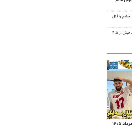
ورش اندام
ید خشم و قتل
دریاچه ارومیه جان گرفت؛ ورود بیش از ۴.۵
روزنامه‌های صبح شنبه ۱۷ مرداد ۱۴۰۵
روزنام