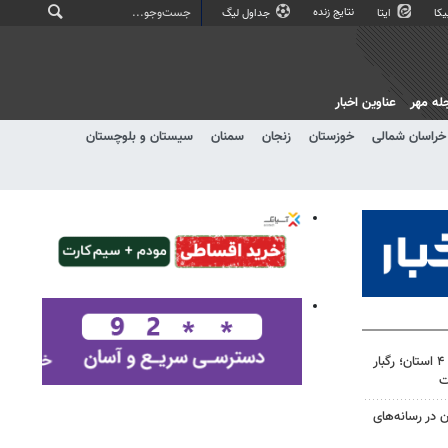
نتایج زنده
کا
ایتا
جداول لیگ
له مهر
عناوین اخبار
خراسان شمالی
خوزستان
زنجان
سمنان
سیستان و بلوچستان
هشدار نارنجی هواشناسی برای ۴ استان؛ رگبار
ت
ن در رسانه‌های