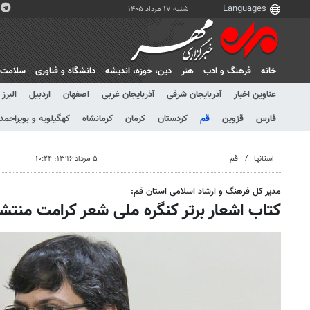
شنبه ۱۷ مرداد ۱۴۰۵
خانه
فرهنگ و ادب
هنر
دين، حوزه، انديشه
دانشگاه و فناوری
سلامت
عناوین اخبار
آذربایجان شرقی
آذربایجان غربی
اصفهان
اردبیل
البرز
فارس
قزوین
قم
کردستان
کرمان
کرمانشاه
کهگیلویه و بویراحمد
استانها
قم
۵ مرداد ۱۳۹۶، ۱۰:۲۴
مدیر کل فرهنگ و ارشاد اسلامی استان قم:
کتاب اشعار برتر کنگره ملی شعر کرامت منتش