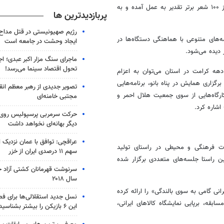
بررسی‌های لازم از برترین هنرمندان تقدیر می‌شود، همچنین از میان اشعار از ۱۰۰ شعر برتر تقدیر به عمل آمده و به
پربازدیدترین ها
رژیم صهیونیستی در قتل مداح 
ه‌های متنوعی با هماهنگی دستگاه‌ها در
ایجاد وحشت در جامعه است
 دیده می‌شود.
ماجرای سنگ مزار اکبر عبدی؛ ا
تحول اقتصاد سینما می‌رسد!
دهه کرامت در استان می‌توان به اعزام
اری همایش در پناه بانو، برنامه‌هایی
تصویر جدیدی از رهبر معظم انق
 کارگاه‌هایی از سوی جمعیت هلال احمر و
مجتبی خامنه‌ای
شاره کرد.
حرکت سرمربی پرسپولیس روی لبه
دیگر بهانه‌ای نخواهد داشت
عراقچی: توافق با عمان نزدیک
ات فرهنگی و محیطی در راستای تولید
سهم ۱۱ درصدی ایران از خزر
ن راستا جلسه‌های متعددی برگزار شده
سرنوشت قهرمانان کشتی آزاد ج
سال ۲۰۱۸
نی گامی به سوی بالندگی» را ارائه کرده
نسل جدید استقلالی‌ها برای ف
قه، برپایی نمایشگاه کالاهای ایرانی،
این ۶ بازیکن را بیشتر بشناسید