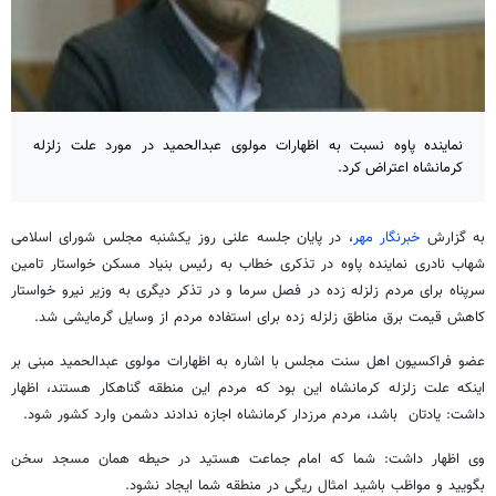
نماینده پاوه نسبت به اظهارات مولوی عبدالحمید در مورد علت زلزله
کرمانشاه اعتراض کرد.
به گزارش
خبرنگار مهر
، در پایان جلسه علنی روز یکشنبه مجلس شورای اسلامی
شهاب نادری نماینده پاوه در تذکری خطاب به رئیس بنیاد مسکن خواستار تامین
سرپناه برای مردم زلزله زده در فصل سرما و در تذکر دیگری به وزیر نیرو خواستار
کاهش قیمت برق مناطق زلزله زده برای استفاده مردم از وسایل گرمایشی شد.
عضو فراکسیون اهل سنت مجلس با اشاره به اظهارات مولوی عبدالحمید مبنی بر
اینکه علت زلزله کرمانشاه این بود که مردم این منطقه گناهکار هستند، اظهار
داشت: یادتان باشد، مردم مرزدار کرمانشاه اجازه ندادند دشمن وارد کشور شود.
وی اظهار داشت: شما که امام جماعت هستید در حیطه همان مسجد سخن
بگویید و مواظب باشید امثال ریگی در منطقه شما ایجاد نشود.