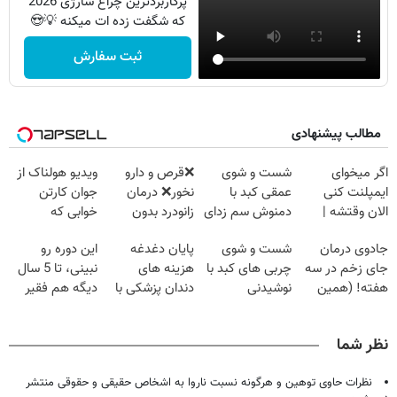
پرکاربردترین چراغ شارژی 2026
که شگفت زده ات میکنه 💡😍
ثبت سفارش
مطالب پیشنهادی
اگر میخوای
شست و شوی
❌قرص‌ و دارو
ویدیو هولناک از
ایمپلنت کنی
عمقی کبد با
نخور❌ درمان
جوان کارتن
الان وقتشه |
دمنوش سم زدای
زانودرد بدون
خوابی که
فقط با ۲۵
گیاهی
قرص
میلیاردر شد.
جادوی درمان
شست و شوی
پایان دغدغه
این دوره رو
میلیون تومان!!!
آموزش رایگان
جای زخم در سه
چربی های کبد با
هزینه های
نبینی، تا 5 سال
هفته! (همین
نوشیدنی
دندان پزشکی با
دیگه هم فقیر
حالا رایگان
گیاهی(55%تخفیف)
پک سفید کننده
می‌مونی! همین
صحبت کنید)
خانگی
الان ثبت نام کن
نظر شما
نظرات حاوی توهین و هرگونه نسبت ناروا به اشخاص حقیقی و حقوقی منتشر