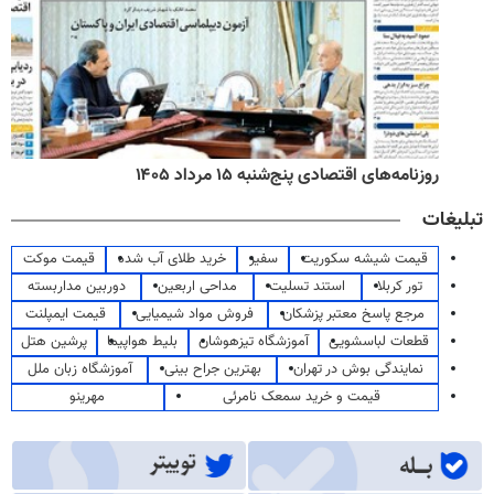
روزنامه‌های اقتصادی پنج‌شنبه ۱۵ مرداد ۱۴۰۵
تبلیغات
قیمت شیشه سکوریت
سفیر
خرید طلای آب شده
قیمت موکت
تور کربلا
استند تسلیت
مداحی اربعین
دوربین مداربسته
مرجع پاسخ معتبر پزشکان
فروش مواد شیمیایی
قیمت ایمپلنت
قطعات لباسشویی
آموزشگاه تیزهوشان
بلیط هواپیما
پرشین هتل
نمایندگی بوش در تهران
بهترین جراح بینی
آموزشگاه زبان ملل
قیمت و خرید سمعک نامرئی
مهرینو