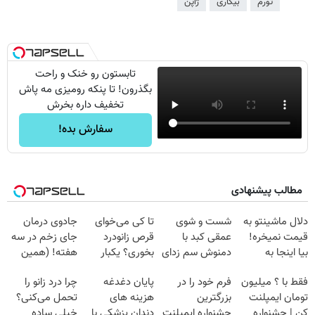
تورم
بیکاری
ژاپن
تابستون رو خنک و راحت
بگذرون! تا پنکه رومیزی مه پاش
تخفیف داره بخرش
سفارش بده!
مطالب پیشنهادی
دلال ماشینتو به
شست و شوی
تا کی می‌خوای
جادوی درمان
قیمت نمیخره!
عمقی کبد با
قرص زانودرد
جای زخم در سه
بیا اینجا به
دمنوش سم زدای
بخوری؟ یکبار
هفته! (همین
قیمت
گیاهی
اصولی درمانش
حالا رایگان
فقط با ؟ میلیون
فرم خود را در
پایان دغدغه
چرا درد زانو را
بفروش*فقط
کن
صحبت کنید)
تومان ایمپلنت
بزرگترین
هزینه های
تحمل می‌کنی؟
خریدار واقعی*
کن | جشنواره
جشنواره ایمپلنت
دندان پزشکی با
خیلی ساده