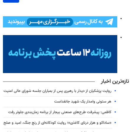
تازه‌ترین اخبار
روایت پزشکیان از دیدار با رهبری پس از بمباران جلسه شورای عالی امنیت
هر ستونی وامدار یک شهید جانفداست
کاظمی: پیشرفت طرح‌های صنعتی بیجار از برنامه زمان‌بندی جلوتر رفت
«ساداکو و هزار درنای کاغذی»؛ روایت کودکانه‌ای از رنج جنگ، امید و صلح