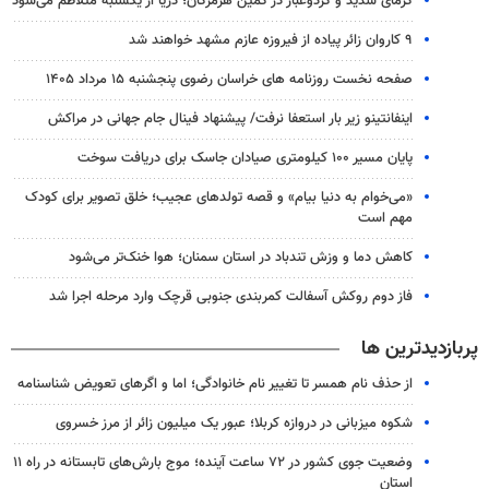
گرمای شدید و گردوغبار در کمین هرمزگان؛ دریا از یکشنبه متلاطم می‌شود
۹ کاروان زائر پیاده از فیروزه عازم مشهد خواهند شد
صفحه نخست روزنامه های خراسان رضوی پنجشنبه ۱۵ مرداد ۱۴۰۵
اینفانتینو زیر بار استعفا نرفت/ پیشنهاد فینال جام جهانی در مراکش
پایان مسیر ۱۰۰ کیلومتری صیادان جاسک برای دریافت سوخت
«می‌خوام به دنیا بیام» و قصه تولدهای عجیب؛ خلق تصویر برای کودک
مهم است
کاهش دما و وزش تندباد در استان سمنان؛ هوا خنک‌تر می‌شود
فاز دوم روکش آسفالت کمربندی جنوبی قرچک وارد مرحله اجرا شد
پربازدیدترین ها
از حذف نام همسر تا تغییر نام خانوادگی؛ اما و اگرهای تعویض شناسنامه
شکوه میزبانی در دروازه کربلا؛ عبور یک میلیون زائر از مرز خسروی
وضعیت جوی کشور در ۷۲ ساعت آینده؛ موج بارش‌های تابستانه در راه ۱۱
استان