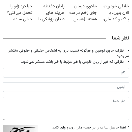
فقط با ۲۵
برگردون
دردش رو داری
| فقط ۲۵
خلافی خودروتو
جادوی درمان
پایان دغدغه
چرا درد زانو را
میلیون تومان!!!
(40%off)
تحمل میکنی؟❗
میلیون !
الان ببین، با
جای زخم در سه
هزینه های
تحمل می‌کنی؟
پلاک و کد ملی،
هفته! (همین
دندان پزشکی با
خیلی ساده
بدون نیاز به
حالا رایگان
پک سفید کننده
درمنزل درمانش
مراجعه حضوری
صحبت کنید)
خانگی
کن
نظر شما
نظرات حاوی توهین و هرگونه نسبت ناروا به اشخاص حقیقی و حقوقی منتشر
نمی‌شود.
نظراتی که غیر از زبان فارسی یا غیر مرتبط با خبر باشد منتشر نمی‌شود.
*
لطفا حاصل عبارت را در جعبه متن روبرو وارد کنید