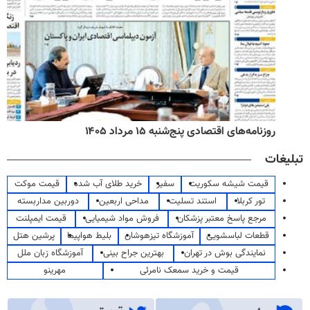
روزنامه‌های اقتصادی پنج‌شنبه ۱۵ مرداد ۱۴۰۵
تبلیغات
قیمت شیشه سکوریت
سفیر
خرید طلای آب شده
قیمت موکت
تور کربلا
استند تسلیت
مداحی اربعین
دوربین مداربسته
مرجع پاسخ معتبر پزشکان
فروش مواد شیمیایی
قیمت ایمپلنت
قطعات لباسشویی
آموزشگاه تیزهوشان
بلیط هواپیما
پرشین هتل
نمایندگی بوش در تهران
بهترین جراح بینی
آموزشگاه زبان ملل
قیمت و خرید سمعک نامرئی
مهرینو