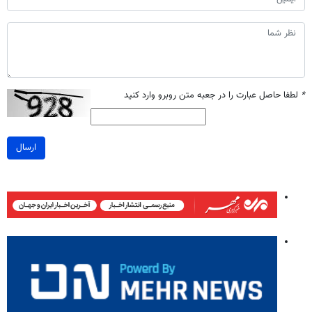
*
لطفا حاصل عبارت را در جعبه متن روبرو وارد کنید
ارسال