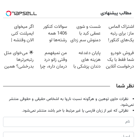
مطالب پیشنهادی
اشتراک الماس
شست و شوی
سوالات کنکور
اگر میخوای
ماز: برای رتبه
عمقی کبد با
1406 همه
ایمپلنت کنی
یک‌های کنکور!
دمنوش سم زدای
رشته‌ها لو
الان وقتشه |
گیاهی
رفت!!!!!
فقط با ۲۵
فروش خودرو
پایان دغدغه
من نمیفهمم
🌟 می‌خوای مثل
میلیون تومان!!!
شما فقط با یک
هزینه های
وقتی زانو درد
رتبه‌برترها
درخواست آنلاین
دندان پزشکی با
درمان داره، چرا
بدرخشی؟ همین
✔
پک سفید کننده
دردش رو داری
الان دوره جت
خانگی
تحمل میکنی؟❗
ماز رو شروع ک
نظر شما
نظرات حاوی توهین و هرگونه نسبت ناروا به اشخاص حقیقی و حقوقی منتشر
نمی‌شود.
نظراتی که غیر از زبان فارسی یا غیر مرتبط با خبر باشد منتشر نمی‌شود.