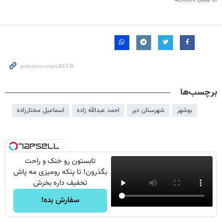
کد مطلب
4206335
برچسب‌ها
بوشهر
شهرستان دیر
احمد عبدالله زاده
اسماعیل مختارزاده
تابستون رو خنک و راحت
بگذرون! تا پنکه رومیزی مه پاش
تخفیف داره بخرش
سفارش بده!