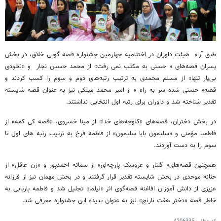
طبق آراء هیئت داوران در اختتامیه چهارمین جشنواره قصه گویی خلاق، در بخش
پسران قصه‌های « حسنی به مکتب نمی رفت» از محمد حسین نجار و «نخودی
بی‌یار تنها» از مسلم محمدی به ترتیب رتبه‌های دوم و سوم را کسب کردند و
قصه« حسنی شده سر به راه » از امیر محمد میلکی نیز به عنوان قصه شایسته
تقدیر شناخته شد و داوران برای رتبه اول انتخابی نداشتند.
در بخش دختران، قصه‌های «کلوچه‌های خدا» از مینا خسروی، «قصه کی کمه» از
فاطمیا مؤمنی و «سلیمون بابا سلیمون» از فاطمه فرخ به ترتیب رتبه های اول تا
سوم را به دست آوردند.
همچنین قصه‌های« گلنار و عروسک پارچه‌ای» از سمانه احمدپور و «زن عاقل» از
حنانه موحدی در بخش شایسته تقدیر قرار گرفتند و در بخش مهمان نیز از فرزانه
عزیزی از دانش آموزان افاغنه قصه‌گوی اثر «لیلما» تجلیل شد و فاطمه پاریابی به
خاطر قصه «دختر هفت نارنج» نیز به عنوان پدیده این جشنواره معرفی شد.