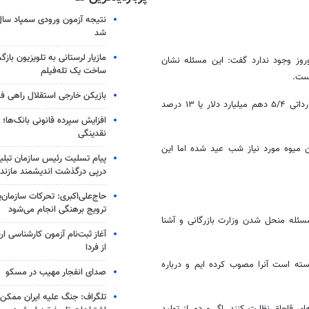
شد
مازیار لرستانی به تلویزیون با
نوروز وجود ندارد گفت: این مسئله نشان
ساخت یک تله‌فیلم
است
.
بازیکن خارجی استقلال راهی فو
عضو کمیسیون اقتصادی مجلس شورای اسلامی افزود: در سال ۹۴ کالاهای وارداتی ۵/۴ دهم میلیارد دلار یا ۱۳ درصد
افزایش سپرده قانونی بانک‌ها؛ ت
نقدینگی
 به اینکه وزارت جهاد کشاورزی مسئول تامین ۳۰ هزار تن میوه مورد نیاز شب عید شده اما این
پیام تسلیت رئیس سازمان تبلی
درپی درگذشت اندیشمند مازندر
حاج‌علی‌اکبری: تحرکات سازمان‌یا
ترویج برهنگی انجام می‌شود
مسئله منحل شدن وزارت بازرگانی و آشنا
آغاز ثبت‌نام‌ آزمون کارشناسی 
از فردا
ه است آنرا مصوب کرده ایم و درباره
صدای انفجار مهیب در مسکو
تلگراف: جنگ علیه ایران ممکن
ای قاچاق نظارت کنند
.
اگر مردم از تولید