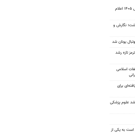
نتیجه آزمون ورودی سمپاد سال ۱۴۰۵ اعلام
زگشت؛ نگارش و
تبال یونان شد
رمز تازه رشد
غات اسلامی
انی
فته‌ای برای
ارشد علوم پزشکی
 است به یکی از