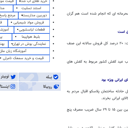
خرید طلای آب شده
قیمت مو
استند تسلیت
مدا
محرمانه ای که انجام شده است هم گران
دوربین مداربسته
مرجع پاسخ 
فروش مواد شیمیایی
قی
قطعات لباسشویی
آموزشگ
بلیط هواپیما
پر
علی لشگری عضو هیات مدیره جامعه صنف کفش کشور نیز در این برنامه گفت: ۲۰ درصد کل فروش سالانه این صنف
نمایندگی بوش در تهران
بهت
آموزشگاه زبان ملل
قیمت و خرید سمعک نامرئی
ا ۱۵ درصد و از نظر ارزش ۲۵ تا ۳۰ درصد بازار شب عید کفش کشور مربوط به کفش های
 ایرانی ویژه بود
ادثه ساختمان پلاسکو اقبال مردم به
ای ایرانی بخرند
.
لشگری با بیان اینکه الگوی مصرف کفش کشور تغییر کرده است افزود: در سنین بین ۱۵ تا ۲۹ سال ضریب مصرف پنج
ن بازار کفش ورزشی اکنون در پی بازار