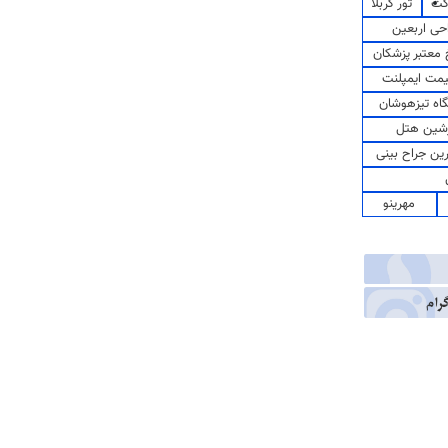
کت
تور کربلا
حی اربعین
معتبر پزشکان
مت ایمپلنت
اه تیزهوشان
شین هتل
رین جراح بینی
مهرینو