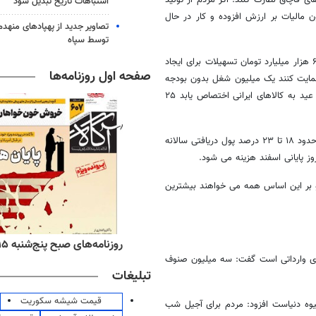
اشتباهات تاریخ تبدیل شود
مالیات بر ارزش افزوده و کار در حال
تصاویر جدید از پهپادهای منهدم
توسط سپاه
عضو کمیسیون اقتصادی مجلس شورای اسلامی افزود: در بودجه سال اینده ۶۰ هزار میلیارد تومان تسهیلات برای ایجاد
صفحه اول روزنامه‌ها
د ملی حمایت کنند یک میلیون شغل بدون بودجه
مجلس ایجاد می شود و اگر ۸۰ هزار میلیارد تومان هزینه کرد مردم در شب عید به کالاهای ایرانی اختصاص یابد ۲۵
سید محمدرضا مرتضوی دبیرکل خانه صنعت و معدن نیز در این برنامه گفت: حدود ۱۸ تا ۲۳ درصد پول دریافتی سالانه
.
 و بر این اساس همه می خواهند بیشترین
ه‌های اقتصادی پنج‌شنبه ۱۵ مرداد ۱۴۰۵
روزنامه‌های صبح پنج‌شنبه ۱۵ مرداد ۱۴۰۵
اهای وارداتی است گفت: سه میلیون صنوف
تبلیغات
قیمت شیشه سکوریت
یوه دنیاست افزود: مردم برای آجیل شب