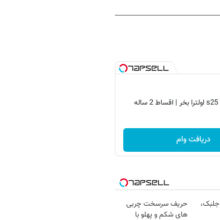
دریافت وام
جلبک،
حریف سرسخت چربی
های شکم و پهلو با