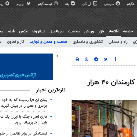
تلگرام
سروش
آی گپ
بله
اینستاگرام
توییتر
روبی
جامعه
اقتصاد
بازار
ورزش
سیاست
بین‌الملل
استان‌ها
عکس
فیلم
مج
ژی
راه و مسکن
کشاورزی و دامداری
صنعت و معدن و تجارت
کار و تعاون
س
خرید شب عید؛ ۸۰ هزار میلیارد تومان/ سهم کارمندان ۴۰ هزار
تازه‌ترین اخبار
زمان آن فرا رسیده که به خود 
برادری واقعی را در پیش گیریم
فارن افرز : جنگ با ایران یک ف
باید از خاورمیانه برود
ایستادگی در برابر ظالمان از جلو