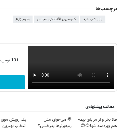
برچسب‌ها
بازار شب عید
کمیسیون اقتصادی مجلس
رحیم زارع
با 10 تومن، s25 اولترا بخر | اقساط 2 ساله
مطالب پیشنهادی
طلا بخر و از مزایای بیمه
🌟 می‌خوای مثل
پک رویش موی 
هم بهره‌مند شو!😍😍
رتبه‌برترها بدرخشی؟
انتخاب بهترین