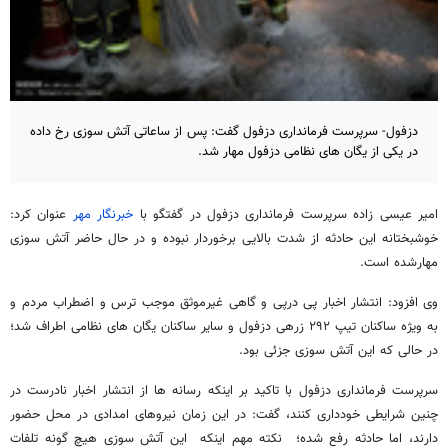
دزفول- سرپرست فرمانداری دزفول گفت: پس از ساعاتی آتش سوزی رخ داده
در یکی از یگان های نظامی دزفول مهار شد.
امیر عیسی زاده سرپرست فرمانداری دزفول در گفتگو با
خبرنگار مهر
عنوان کرد:
خوشبختانه این حادثه از شدت بالایی برخوردار نبوده و در حال حاضر آتش سوزی
مهارشده است.
وی افزود: انتشار اخبار پی درپی و گاهی غیرموثق موجب ترس و اضطراب مردم و
به ویژه ساکنان تیپ ۲۹۲ زرهی دزفول و سایر ساکنان یگان های نظامی اطراف شد؛
در حالی که این آتش سوزی جزئی بود.
سرپرست فرمانداری دزفول با تاکید بر اینکه رسانه ها از انتشار اخبار نادرست در
چنین شرایطی خودداری کنند، گفت: در این زمان نیروهای امدادی در محل حضور
دارند، اما حادثه رفع شده؛ نکته مهم اینکه این آتش سوزی هیچ گونه تلفات