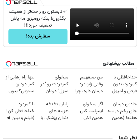
✅ تابستون رو راحت‌تر از همیشه
بگذرون! پنکه رومیزی مه پاش
تخفیف خورد!!!
سفارش بده!
مطالب پیشنهادی
خداحافظی با
من نمیفهمم
میخوای
تنها راه رهایی از
کمردرد، بدون
وقتی زانو درد
کمردردت رو "در
کمر درد رو
قرص و آمپول
درمان داره، چرا
منزل" درمان
میدونی؟ بدون
دردش رو داری
کنی؟ (◂فیلم +
نیاز به دارو!
جادوی درمان
اگر میخوای
پایان دغدغه
با کمردرد
تحمل میکنی؟❗
◂پرسش‌نامه)
(◂پرسش‌نامه)
جای زخم در سه
ایمپلنت کنی
هزینه های
خداحافظی کن!
هفته! (همین
همین الان
دندان پزشکی با
(فیلم و ببین ◀
حالا رایگان
وقتشه | فقط با
پک سفید کننده
پرسش‌نامه رو
صحبت کنید)
۲۵ میلیون
خانگی
پرکن)
نظر شما
تومان!!!