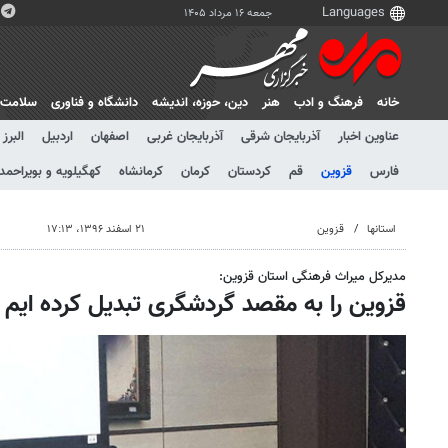
جمعه ۱۶ مرداد ۱۴۰۵
خانه
فرهنگ و ادب
هنر
دين، حوزه، انديشه
دانشگاه و فناوری
سلامت
عناوین اخبار
آذربایجان شرقی
آذربایجان غربی
اصفهان
اردبیل
البرز
فارس
قزوین
قم
کردستان
کرمان
کرمانشاه
کهگیلویه و بویراحمد
استانها
قزوین
۲۱ اسفند ۱۳۹۶، ۱۷:۱۳
مدیرکل میراث فرهنگی استان قزوین:
قزوین را به مقصد گردشگری تبدیل کرده ایم