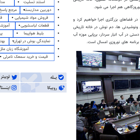
استند تسلیت
مدا
وروزگاهی هم اجرا می شود.
دوربین مداربسته
مرجع پاسخ 
فروش مواد شیمیایی
قی
 در فضاهای بزرگتری اجرا خواهیم کرد و
قطعات لباسشویی
آموزشگ
ی سنتی ونوشیدنی ها، دم نوش در خانه تاریخی
بلیط هواپیما
پر
تی در آب انبار سردار، برپایی موزه آب
نمایندگی بوش در تهران
بهت
برنامه های نوروزی امسال است.
آموزشگاه زبان ملل
قیمت و خرید سمعک نامرئی