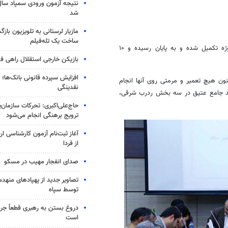
شد
مازیار لرستانی به تلویزیون با
ساخت یک تله‌فیلم
وی اضافه کرد: بیش از ۶۰ پروژه مرمتی در سال جاری داشتیم که ۵۰ پروژه تکمیل شده و به پایان رسیده و ۱۰
بازیکن خارجی استقلال راهی فو
افزایش سپرده قانونی بانک‌ها؛ ت
ون هیچ تعمیر و مرمتی روی آنها انجام
نقدینگی
جد جامع عتیق در سه بخش ردرب شرقی،
حاج‌علی‌اکبری: تحرکات سازمان‌یا
ترویج برهنگی انجام می‌شود
آغاز ثبت‌نام‌ آزمون کارشناسی 
از فردا
صدای انفجار مهیب در مسکو
تصاویر جدید از پهپادهای منهدم
توسط سپاه
دروغ بستن به رهبری قطعاً جرم
است