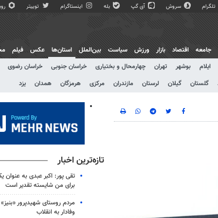
تلگرام
سروش
آی گپ
بله
اینستاگرام
توییتر
روبی
جامعه
اقتصاد
بازار
ورزش
سیاست
بین‌الملل
استان‌ها
عکس
فیلم
مج
ایلام
بوشهر
تهران
چهارمحال و بختیاری
خراسان جنوبی
خراسان رضوی
گلستان
گیلان
لرستان
مازندران
مرکزی
هرمزگان
همدان
یزد
تازه‌ترین اخبار
تقی پور: اکبر عبدی به عنوان ی
برای من شایسته تقدیر است
مردم روستای شهیدپرور «بنیز» 
وفادار به انقلاب