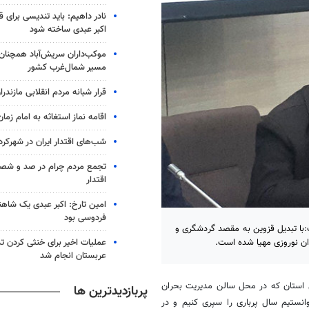
نادر داهیم: باید تندیسی برای ق
اکبر عبدی ساخته شود
موکب‌داران سریش‌آباد همچنان 
مسیر شمال‌غرب کشور
قرار شبانه مردم انقلابی مازندرا
اقامه نماز استغاثه به امام زما
شب‌های اقتدار ایران در شهرکرد 
تجمع مردم چرام در صد و ش
اقتدار
امین تارخ: اکبر عبدی یک شاهن
فردوسی بود
با تبدیل قزوین به مقصد گردشگری و
عملیات اخیر برای خنثی کردن ت
ان نوروزی مهیا شده است.
عربستان انجام شد
 استان که در محل سالن مدیریت بحران
پربازدیدترین ها
انستیم سال پرباری را سپری کنیم و در