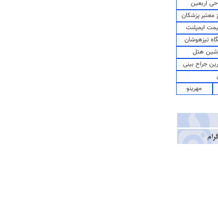
حی اربعین
معتبر پزشکان
مت ایمپلنت
اه تیزهوشان
شین هتل
رین جراح بینی
مهرینو