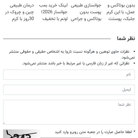
بدون بوتاکس و
جوانسازی طبیعی
لینک خرید بمب
درمان طبیعی
شدی🔥
تخفیف سفارش
عمل، با این کرم
پوست بدون
جوانساز 2026!
چین و چروک در
فوری)
جلبک، پوستت
بوتاکس و جراحی
اونم با تخفیف
30روز با کرم
رو جوان کن
😳! خرید با
ویژه
جوانساز
تخفیف ویژه
آلمانی(45%تخفیف)
نظر شما
نظرات حاوی توهین و هرگونه نسبت ناروا به اشخاص حقیقی و حقوقی منتشر
نمی‌شود.
نظراتی که غیر از زبان فارسی یا غیر مرتبط با خبر باشد منتشر نمی‌شود.
*
لطفا حاصل عبارت را در جعبه متن روبرو وارد کنید