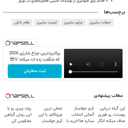
۱۱ اقدام برای جلوگیری از تهدیدات امنیتی فضای‌مجازی در نوروز
برچسب‌ها
حملات سایبری
جرایم سایبری
امنیت سایبری
نظام بانکی
پرکاربردترین چراغ شارژی 2026
که شگفت زده ات میکنه 💡😍
ثبت سفارش
مطالب پیشنهادی
این گیاه دریایی
کرم جوانساز
عمقی ترین
روند پیری رو با
پوستت رو طوری
آلمانی انتخاب
چروکاتو، با این
این روش گیاهی
صاف میکنه انگار
ستاره ها!خرید با
کرم جوانساز،
معکوس کن
20سال جوون
تخفیف
صاف کن(50%