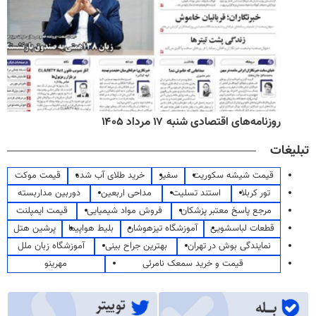
روزنامه‌های اقتصادی شنبه ۱۷ مرداد ۱۴۰۵
تبلیغات
قیمت شیشه سکوریت
سفیر
خرید طلای آب شده
قیمت موکت
تور کربلا
استند تسلیت
مداحی اربعین
دوربین مداربسته
مرجع پاسخ معتبر پزشکان
فروش مواد شیمیایی
قیمت ایمپلنت
قطعات لباسشویی
آموزشگاه تیزهوشان
بلیط هواپیما
پرشین هتل
نمایندگی بوش در تهران
بهترین جراح بینی
آموزشگاه زبان ملل
قیمت و خرید سمعک نامرئی
مهرینو