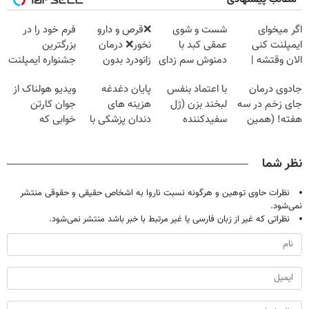
اگر میخوای
شست و شوی
❌قرص‌ و دارو
فرم خود را در
ایمپلنت کنی
عمقی کبد با
نخور❌ درمان
بزرگترین
الان وقتشه |
دمنوش سم زدای
زانودرد بدون
جشنواره ایمپلنت
فقط با ۲۵
گیاهی
قرص
تهران پر کنید ! |
جادوی درمان
با اعتماد بنفس
پایان دغدغه
ویدیو هولناک از
میلیون تومان!!!
فقط ۲۵ میلیون
جای زخم در سه
لبخند بزن (ژل
هزینه های
جوان کارتن
هفته! (همین
سفیدکننده
دندان پزشکی با
خوابی که
حالا رایگان
دندان40%تخفیف)
پک سفید کننده
میلیاردر شد.
صحبت کنید)
خانگی
آموزش رایگان
نظر شما
نظرات حاوی توهین و هرگونه نسبت ناروا به اشخاص حقیقی و حقوقی منتشر
نمی‌شود.
نظراتی که غیر از زبان فارسی یا غیر مرتبط با خبر باشد منتشر نمی‌شود.