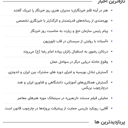
تازه‌ترین اخبار
هنر در آینه قلم خبرنگاران؛ مدیران هنری روز خبرنگار را تبریک گفتند
بهره‌مندی از رسانه‌های قدرتمندتر و اثرگذارتر با خبرنگاری تخصصی
پیام رئیس سازمان حج و زیارت به مناسبت روز خبرنگار
«آسباد» با روایتی از سیستان در قاب تلویزیون
دربانان رضوی به استقبال زائران پیاده امام رضا (ع) می‌روند
وقوع حادثه دریایی دیگر در سواحل عمان
گسترش تبادل بورسیه و اجرای دوره های مشترک بین ایران و اندونزی
گسترش همکاری‌های آموزشی، دانشگاهی و فناوری ایران و هند
درچارچوب بریکس
نمایش فیلم مستند «اربعین» در سینماتک موزه هنرهای معاصر
آقایی: رویکرد بازرسی حمایت از پیشرفت پروژه‌ها در چارچوب قانون است
پربازدیدترین ها