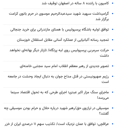
کامیون با راننده ۸ ساله در اصفهان توقیف شد
گرامیداشت سپهبد شهید سیدعبدالرحیم موسوی در حرم بانوی کرامت
برگزار شد
توافق اولیه باشگاه پرسپولیس با همتای مازندرانی برای خرید جنجالی
تمجید رسانه آلبانیایی از عملکرد آسانی مقابل استقلال خوزستان
حرکت سرمربی پرسپولیس روی لبه پرتگاه/ تارتار دیگر بهانه‌ای نخواهد
داشت
تصویر جدیدی از رهبر معظم انقلاب امام سید مجتبی خامنه‌ای
رژیم صهیونیستی در قتل مداح جوان به دنبال ایجاد وحشت در جامعه
است
ماجرای سنگ مزار اکبر عبدی؛ اجرای طرحی که به تحول اقتصاد سینما
می‌رسد!
موسیقی در ترازوی حق/رهبر شهید درباره حلال و حرام بودن موسیقی چه
گفتند؟
عراقچی: توافق با عمان نزدیک است/ تکذیب سهم ۱۱ درصدی ایران از خزر