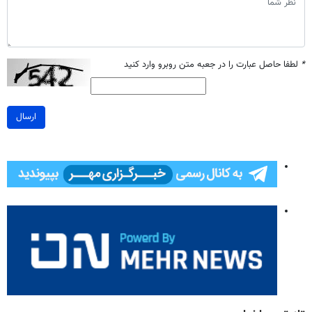
*
لطفا حاصل عبارت را در جعبه متن روبرو وارد کنید
ارسال