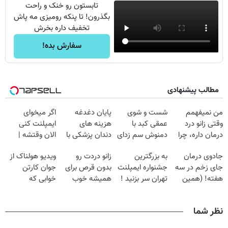
تابستون رو خنک و راحت
بگذرون! تا پنکه رومیزی مه پاش
تخفیف داره بخرش
سفارش بده!
مطالب پیشنهادی
من نمیفهمم
شست و شوی
پایان دغدغه
اگر میخوای
وقتی زانو درد
عمقی کبد با
هزینه های
ایمپلنت کنی
درمان داره، چرا
دمنوش سم زدای
دندان پزشکی با
الان وقتشه |
دردش رو داری
گیاهی
پک سفید کننده
فقط با ۲۵
جادوی درمان
به بزرگترین
زانو دردت رو
ویدیو هولناک از
تحمل میکنی؟❗
خانگی
میلیون تومان!!!
جای زخم در سه
جشنواره ایمپلنت
بدون قرص برای
جوان کارتن
هفته! (همین
تهران سر بزنید !
همیشه خوب
خوابی که
حالا رایگان
| فقط ۲۵
کن! (قدم اول،
میلیاردر شد.
صحبت کنید)
میلیون !
پرسش‌نامه)
آموزش رایگان
نظر شما