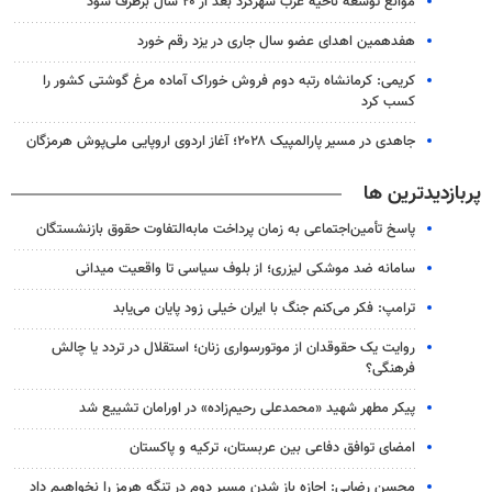
موانع توسعه ناحیه غرب شهرکرد بعد از ۲۰ سال برطرف شود
هفدهمین اهدای عضو سال جاری در یزد رقم خورد
کریمی: کرمانشاه رتبه دوم فروش خوراک آماده مرغ گوشتی کشور را
کسب کرد
جاهدی در مسیر پارالمپیک ۲۰۲۸؛ آغاز اردوی اروپایی ملی‌پوش هرمزگان
پربازدیدترین ها
پاسخ تأمین‌اجتماعی به زمان پرداخت مابه‌التفاوت حقوق بازنشستگان
سامانه ضد موشکی لیزری؛ از بلوف سیاسی تا واقعیت میدانی
ترامپ: فکر می‌کنم جنگ با ایران خیلی زود پایان می‌یابد
روایت یک حقوقدان از موتورسواری زنان؛ استقلال در تردد یا چالش
فرهنگی؟
پیکر مطهر شهید «محمدعلی رحیم‌زاده» در اورامان تشییع شد
امضای توافق دفاعی بین عربستان، ترکیه و پاکستان
محسن رضایی: اجازه باز شدن مسیر دوم در تنگه هرمز را نخواهیم داد