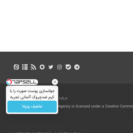
جوانسازی پوست صورت را با
کرم ضدچروک آلمانی تجربه
درباره ما
تماس با ما
بازرگانی
کنید!
تخفیف ویژه!
All Content by Mehr News Agency is licensed under a Creative Commons
License.