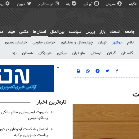
تلگرام
سروش
آی گپ
بله
اینستاگرام
توییتر
روبی
جامعه
اقتصاد
بازار
ورزش
سیاست
بین‌الملل
استان‌ها
عکس
فیلم
مج
ایلام
بوشهر
تهران
چهارمحال و بختیاری
خراسان جنوبی
خراسان رضوی
گلستان
گیلان
لرستان
مازندران
مرکزی
هرمزگان
همدان
یزد
ت
تازه‌ترین اخبار
ضرورت ایمن‌سازی نظام بانکی با
پساکوانتومی
احتمال شکست اردوغان در دور 
ریاست جمهوری ترکیه