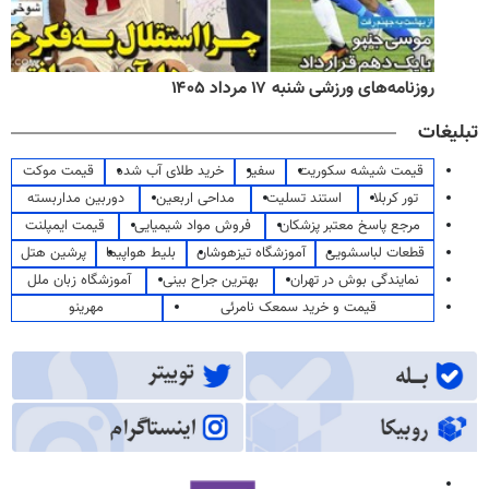
روزنامه‌های ورزشی شنبه ۱۷ مرداد ۱۴۰۵
تبلیغات
قیمت شیشه سکوریت
سفیر
خرید طلای آب شده
قیمت موکت
تور کربلا
استند تسلیت
مداحی اربعین
دوربین مداربسته
مرجع پاسخ معتبر پزشکان
فروش مواد شیمیایی
قیمت ایمپلنت
قطعات لباسشویی
آموزشگاه تیزهوشان
بلیط هواپیما
پرشین هتل
نمایندگی بوش در تهران
بهترین جراح بینی
آموزشگاه زبان ملل
قیمت و خرید سمعک نامرئی
مهرینو