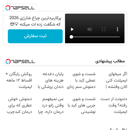
پرکاربردترین چراغ شارژی 2026
که شگفت زده ات میکنه 💡😍
ثبت سفارش
مطالب پیشنهادی
اگر میخوای
شست و شوی
پایان دغدغه
روکش رایگان +
ایمپلنت کنی
عمقی کبد با
هزینه های
اقساط ۱۲ ماهه
الان وقتشه |
دمنوش سم زدای
دندان پزشکی با
ایمپلنت
فقط با ۲۵
گیاهی
پک سفید کننده
دندونت از دست
شست و شوی
من نمیفهمم
دمنوش خوش
میلیون تومان!!!
خانگی
رفته؟ وقت
چربی های کبد با
وقتی زانو درد
عطری که برای
ایمپلنت
نوشیدنی
درمان داره، چرا
درمان کبدچرب
دیجیتاله
گیاهی(55%تخفیف)
دردش رو داری
معجزه میکنه
تحمل میکنی؟❗