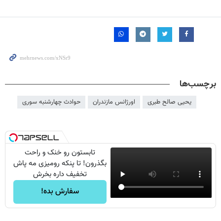
برچسب‌ها
یحیی صالح طبری
اورژانس مازندران
حوادث چهارشنبه سوری
تابستون رو خنک و راحت
بگذرون! تا پنکه رومیزی مه پاش
تخفیف داره بخرش
سفارش بده!