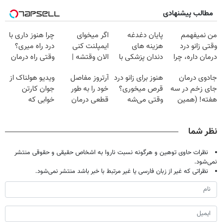
مطالب پیشنهادی
من نمیفهمم
پایان دغدغه
اگر میخوای
چرا هنوز داری با
وقتی زانو درد
هزینه های
ایمپلنت کنی
درد راه میری؟
درمان داره، چرا
دندان پزشکی با
الان وقتشه |
وقتی راه درمان
دردش رو داری
پک سفید کننده
فقط با ۲۵
جلو پاته!
جادوی درمان
هنوز برای زانو درد
آرتروز مفاصل
ویدیو هولناک از
تحمل میکنی؟❗
خانگی
میلیون تومان!!!
جای زخم در سه
قرص میخوری؟
خود را به طور
جوان کارتن
هفته! (همین
وقتی می‌شه
قطعی درمان
خوابی که
حالا رایگان
بدون عمل
کنید!
میلیاردر شد.
صحبت کنید)
درمانش کرد؟؟؟؟
◗پرسش‌نامه◖
آموزش رایگان
نظر شما
نظرات حاوی توهین و هرگونه نسبت ناروا به اشخاص حقیقی و حقوقی منتشر
نمی‌شود.
نظراتی که غیر از زبان فارسی یا غیر مرتبط با خبر باشد منتشر نمی‌شود.