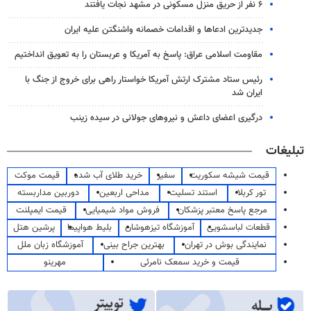
۶ نفر از حریق منزل مسکونی در مشهد نجات یافتند
جدیدترین ادعاها و اقدامات خصمانه واشنگتن علیه ایران
مقاومت اسلامی عراق: پاسخ به آمریکا و عربستان را به تعویق انداختیم
رئیس ستاد مشترک ارتش آمریکا خواستار راهی برای خروج از جنگ با
ایران شد
درگیری اعضای داعش و نیروهای جولانی در سیده زینب
تبلیغات
قیمت شیشه سکوریت
سفیر
خرید طلای آب شده
قیمت موکت
تور کربلا
استند تسلیت
مداحی اربعین
دوربین مداربسته
مرجع پاسخ معتبر پزشکان
فروش مواد شیمیایی
قیمت ایمپلنت
قطعات لباسشویی
آموزشگاه تیزهوشان
بلیط هواپیما
پرشین هتل
نمایندگی بوش در تهران
بهترین جراح بینی
آموزشگاه زبان ملل
قیمت و خرید سمعک نامرئی
مهرینو