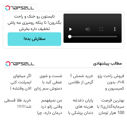
تابستون رو خنک و راحت
بگذرون! تا پنکه رومیزی مه پاش
تخفیف داره بخرش
سفارش بده!
مطالب پیشنهادی
فروش راحت پژو
خرید شمش 1
شست و شوی
اگر میخوای
۲۰6، بدون
گرمی از طلاسی
عمقی کبد با
ایمپلنت کنی
کمیسیون و
دمنوش سم زدای
الان وقتشه |
دردسر
گیاهی
فقط با ۲۵
بهترین فرصت
پایان دغدغه
من نمیفهمم
خرید طلا قسطی
میلیون تومان!!!
سرمایه‌گذاری‼️ با
هزینه های
وقتی زانو درد
شد!!!!!!
100 هزار تومان
دندان پزشکی با
درمان داره، چرا
طلا بخر‼️
پک سفید کننده
دردش رو داری
خانگی
تحمل میکنی؟❗