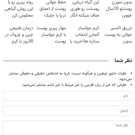
بدون سوزن
این گیاه دریایی
حفظ جوانی
روند پیری رو با
پوستتو 10سال
پوستت رو طوری
پوست از اعماق
این روش گیاهی
جوون
صاف میکنه انگار
دریا با جلبک
معکوس کن
کن50%تخفیف
20سال جوون
اسپیرولینا
تزریق اکسیر
کرم جوانساز
مهار پیری پوست
درمان طبیعی
پاییزی
شدی🔥
جوانی به پوست
آلمانی انتخاب
با کرم جوانساز
چین و چروک در
بدون
ستاره ها!خرید با
پوست
30روز با کرم
سوزن40%تخفیف
تخفیف
آلمانی(تخفیف
جوانساز
ویژه تا امشب)
آلمانی(45%تخفیف)
نظر شما
نظرات حاوی توهین و هرگونه نسبت ناروا به اشخاص حقیقی و حقوقی منتشر
نمی‌شود.
نظراتی که غیر از زبان فارسی یا غیر مرتبط با خبر باشد منتشر نمی‌شود.