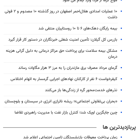
موج گرما از فردا وارد ایلام می شود
۱۰ عملیات امدادی هلال‌احمر اصفهان در روز گذشته ۱۰ مصدوم و ۲ فوتی
داشت
بیمه رایگان دهک‌های ۶ تا ۱۰ روستاییان منتفی شد
بازرس کل گیلان: تأمین امنیت شغلی خبرنگاران در دستور کار قرار گیرد
مشکل بیمه سلامت برای پرداخت حق مراکز درمانی به دلیل گرانی هزینه
درمان
گرمای مرداد مصرف برق مازندران را به مرز ۳ هزار مگاوات رساند
کیفرخواست ۶ نفر از کارکنان نهادهای اجرایی گرمسار به اتهام اختلاس
نذرهای خدمت‌محور گره از زندگی‌ها باز می‌کنند
«بحران بی‌تفاوتی اجتماعی»؛ ریشه ناترازی انرژی در سیستان و بلوچستان
چین جایگزین اوپک شد؛ کنترل بازار نفت با مدیریت راهبردی تقاضا
پربازدیدترین ها
زمان پرداخت معوقات بازنشستگان تامین اجتماعی اعلام شد