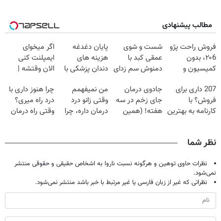
مطالب پیشنهادی
فروش راحت پژو
شست و شوی
پایان دغدغه
اگر میخوای
۲۰6، بدون
عمقی کبد با
هزینه های
ایمپلنت کنی
کمیسیون و
دمنوش سم زدای
دندان پزشکی با
الان وقتشه |
دردسر
گیاهی
پک سفید کننده
فقط با ۲۵
207 داری برای
جادوی درمان
من نمیفهمم
چرا هنوز داری با
خانگی
میلیون تومان!!!
فروش؟ با
جای زخم در سه
وقتی زانو درد
درد راه میری؟
کارنامه به بهترین
هفته! (همین
درمان داره، چرا
وقتی راه درمان
قیمت بفروش!
حالا رایگان
دردش رو داری
جلو پاته!
صحبت کنید)
تحمل میکنی؟❗
نظر شما
نظرات حاوی توهین و هرگونه نسبت ناروا به اشخاص حقیقی و حقوقی منتشر
نمی‌شود.
نظراتی که غیر از زبان فارسی یا غیر مرتبط با خبر باشد منتشر نمی‌شود.