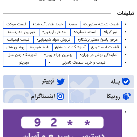
تبلیغات
قیمت شیشه سکوریت
سفیر
خرید طلای آب شده
قیمت موکت
تور کربلا
استند تسلیت
مداحی اربعین
دوربین مداربسته
مرجع پاسخ معتبر پزشکان
فروش مواد شیمیایی
قیمت ایمپلنت
قطعات لباسشویی
آموزشگاه تیزهوشان
بلیط هواپیما
پرشین هتل
نمایندگی بوش در تهران
بهترین جراح بینی
آموزشگاه زبان ملل
قیمت و خرید سمعک نامرئی
مهرینو