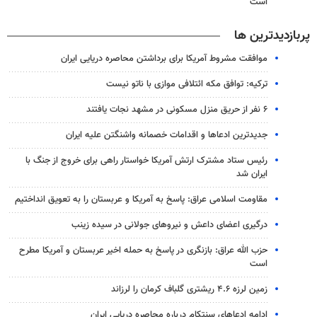
است
پربازدیدترین ها
موافقت مشروط آمریکا برای برداشتن محاصره دریایی ایران
ترکیه: توافق مکه ائتلافی موازی با ناتو نیست
۶ نفر از حریق منزل مسکونی در مشهد نجات یافتند
جدیدترین ادعاها و اقدامات خصمانه واشنگتن علیه ایران
رئیس ستاد مشترک ارتش آمریکا خواستار راهی برای خروج از جنگ با
ایران شد
مقاومت اسلامی عراق: پاسخ به آمریکا و عربستان را به تعویق انداختیم
درگیری اعضای داعش و نیروهای جولانی در سیده زینب
حزب الله عراق: بازنگری در پاسخ به حمله اخیر عربستان و آمریکا مطرح
است
زمین لرزه ۴.۶ ریشتری گلباف کرمان را لرزاند
ادامه ادعاهای سنتکام درباره محاصره دریایی ایران