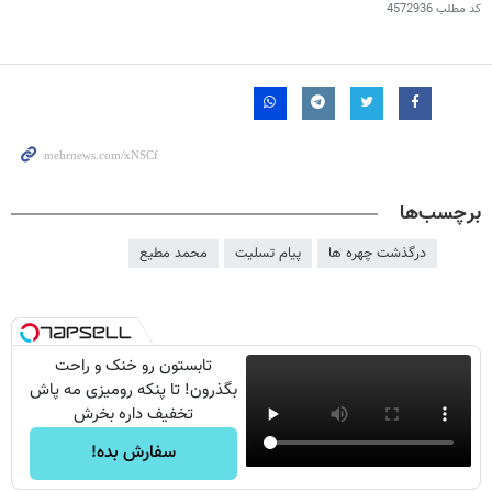
کد مطلب
4572936
برچسب‌ها
درگذشت چهره ها
پیام تسلیت
محمد مطیع
تابستون رو خنک و راحت
بگذرون! تا پنکه رومیزی مه پاش
تخفیف داره بخرش
سفارش بده!