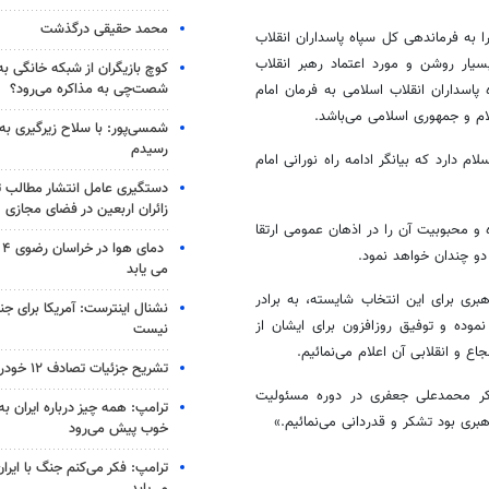
محمد حقیقی درگذشت
به فرماندهی کل سپاه پاسداران انقلاب
یار روشن و مورد اعتماد رهبر انقلاب
کوچ بازیگران از شبکه خانگی ب
شصت‌چی به مذاکره می‌رود؟
پاسداران انقلاب اسلامی به فرمان امام
لام و جمهوری اسلامی می‌باشد.
شمسی‌پور: با سلاح زیرگیری به
رسیدم
م دارد که بیانگر ادامه راه نورانی امام
دستگیری عامل انتشار مطالب تو
زائران اربعین در فضای مجازی
و محبوبیت آن را در اذهان عمومی ارتقا
دم
دو چندان خواهد نمود.
می یابد
ی برای این انتخاب شایسته، به برادر
نشنال اینترست: آمریکا برای جن
وده و توفیق روزافزون برای ایشان از
نیست
ع و انقلابی آن اعلام می‌نمائیم.
تشریح جزئیات تصادف ۱۲ خودرو با ۱۹ مصدوم
شکر محمدعلی جعفری در دوره مسئولیت
ترامپ: همه چیز درباره ایران به
ری بود تشکر و قدردانی می‌نمائیم.»
خوب پیش می‌رود
ترامپ: فکر می‌کنم جنگ با ایران
می‌یابد