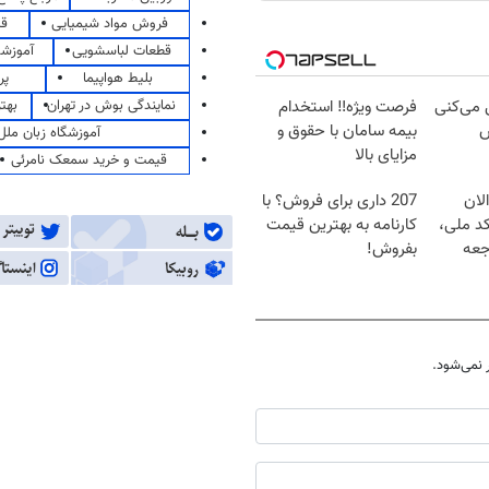
فروش مواد شیمیایی
قی
قطعات لباسشویی
آموزشگ
بلیط هواپیما
پر
نمایندگی بوش در تهران
بهت
ل می‌کنی
فرصت ویژه‼️ استخدام
ش
بیمه سامان با حقوق و
آموزشگاه زبان ملل
مزایای بالا
قیمت و خرید سمعک نامرئی
لان
207 داری برای فروش؟ با
کد ملی،
کارنامه به بهترین قیمت
جعه
بفروش!
نمی‌شود.