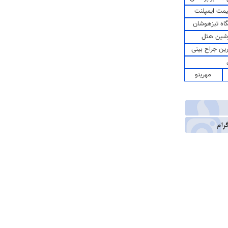
مت ایمپلنت
اه تیزهوشان
شین هتل
رین جراح بینی
مهرینو