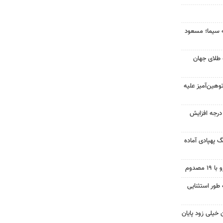
ه سیما؛ مسعود
 طلای جهان
هین‌آمیز علیه
ای هوا در خراسان رضوی ۴ درجه افزایش
گ پهپادی آماده
 طور استثنایی
 خیلی زود پایان