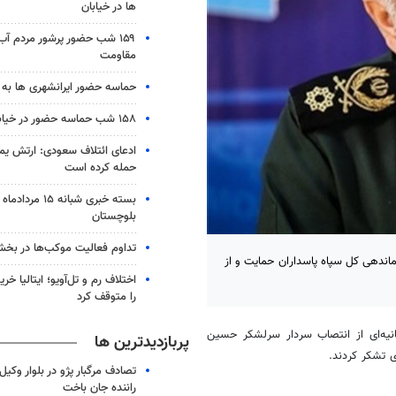
ها در خیابان
۱۵۹ شب حضور پرشور مردم آب
مقاومت
حماسه حضور ایرانشهری ها به شب ۱۵۸
۱۵۸ شب حماسه حضور در خیابان های زابل
ادعای ائتلاف سعودی: ارتش یم
حمله کرده است
بلوچستان
تداوم فعالیت موکب‌ها در بخ
رماندهی کل سپاه پاسداران حمایت و از
اختلاف رم و تل‌آویو؛ ایتالیا خرید
را متوقف کرد
ی بیانیه‌ای از انتصاب سردار سرلشکر حسین
پربازدیدترین ها
 تشکر کردند.
تصادف مرگبار پژو در بلوار وکیل‌
راننده جان باخت