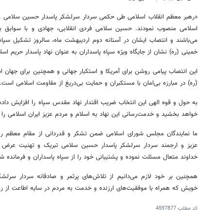
«رهبر معظم انقلاب اسلامی طی حکمی سردار سرلشکر پاسدار حسین سلامی را 
اسلامی منصوب نمودند. حسین سلامی فردی انقلابی، جهادی و با سوابق بس
می‌باشند و انتصاب ایشان در آستانه دوم اردیبهشت ماه، سالروز تشکیل سپاه 
خمینی (ره) نشان از جایگاه ویژه سپاه پاسداران به عنوان نهاد پاسدار حریم اس
این انتصاب پیامی روشن برای آمریکا و استکبار جهانی و همچنین برای جهان اسلا
(ره) در مبارزه بی‌امان با مستکبران و حمایت بی‌دریغ از مقاومت اسلامی است.
به حول و قوه الهی این انتخاب ضریب اقتدار نهاد مقدس سپاه را افزایش داده 
خواهد بخشید و خدمت‌رسانی این نهاد به اسلام و مردم عزیز ایران اسلامی را 
ما نمایندگان مجلس شورای اسلامی ضمن تشکر و قدردانی از مقام معظم رهبر
عزیز و ارجمند سردار سرلشکر پاسدار حسین سلامی تبریک و تهنیت عرض نم
خداوند متعال مسئلت نموده و پشتیبانی خود را از سپاه پاسداران و فرمانده شجا
همچنین بر خود لازم می‌دانیم از تلاش‌های پرثمر و صادقانه سردار سرل
خویش که همراه با موفقیت‌های ارزنده و خدمت به مردم در سایه اطاعت از رهب
کد مطلب
4597877