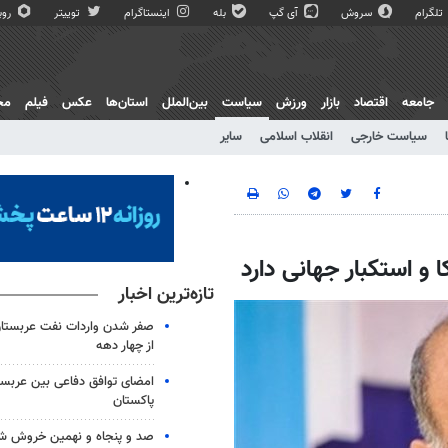
تلگرام
سروش
آی گپ
بله
اینستاگرام
توییتر
روبی
جامعه
اقتصاد
بازار
ورزش
سیاست
بین‌الملل
استان‌ها
عکس
فیلم
مج
سیاست خارجی
انقلاب اسلامی
سایر
و استکبار جهانی دارد
تازه‌ترین اخبار
صفر شدن واردات نفت عربستان
از چهار دهه
امضای توافق دفاعی بین عربستا
پاکستان
صد و پنجاه و نهمین خروش شب