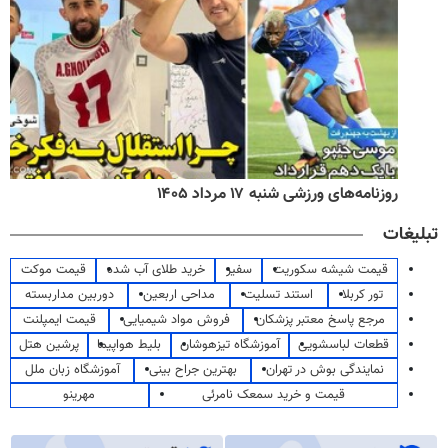
روزنامه‌های صبح شنبه ۱۷ مرداد ۱۴۰۵
تبلیغات
قیمت شیشه سکوریت
سفیر
خرید طلای آب شده
قیمت موکت
تور کربلا
استند تسلیت
مداحی اربعین
دوربین مداربسته
مرجع پاسخ معتبر پزشکان
فروش مواد شیمیایی
قیمت ایمپلنت
قطعات لباسشویی
آموزشگاه تیزهوشان
بلیط هواپیما
پرشین هتل
نمایندگی بوش در تهران
بهترین جراح بینی
آموزشگاه زبان ملل
قیمت و خرید سمعک نامرئی
مهرینو