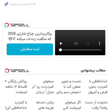
پرکاربردترین چراغ شارژی 2026
که شگفت زده ات میکنه 💡😍
ثبت سفارش
مطالب پیشنهادی
خداحافظی با
شست و شوی
میخوای
روکش رایگان +
کمردرد، بدون
عمقی کبد با
کمردردت رو "در
اقساط ۱۲ ماهه
قرص و آمپول
دمنوش سم زدای
منزل" درمان
ایمپلنت
گیاهی
کنی؟ (◂فیلم +
دندونت از دست
اگر میخوای
پایان دغدغه
با کمردرد
◂پرسش‌نامه)
رفته؟ وقت
ایمپلنت کنی
هزینه های
خداحافظی کن!