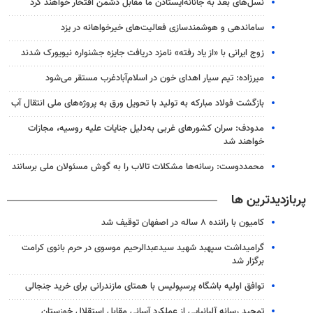
نسل‌های بعد به جانانه‌ایستادن ما مقابل دشمن افتخار خواهند کرد
ساماندهی و هوشمندسازی فعالیت‌های خیرخواهانه در یزد
زوج ایرانی با «از یاد رفته» نامزد دریافت جایزه جشنواره نیویورک شدند
میرزاده: تیم سیار اهدای خون در اسلام‌آبادغرب مستقر می‌شود
بازگشت فولاد مبارکه به تولید با تحویل ورق به پروژه‌های ملی انتقال آب
مدودف: سران کشورهای غربی به‌دلیل جنایات علیه روسیه، مجازات
خواهند شد
محمددوست: رسانه‌ها مشکلات تالاب را به گوش مسئولان ملی برسانند
پربازدیدترین ها
کامیون با راننده ۸ ساله در اصفهان توقیف شد
گرامیداشت سپهبد شهید سیدعبدالرحیم موسوی در حرم بانوی کرامت
برگزار شد
توافق اولیه باشگاه پرسپولیس با همتای مازندرانی برای خرید جنجالی
تمجید رسانه آلبانیایی از عملکرد آسانی مقابل استقلال خوزستان