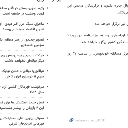
سم داستان برگزیده هیئت داوران، ۱۰۰ میلیون ریال جایزه نقدی، و برگزیدگان مردمی این
رژیم صهیونیستی در قتل مداح 
ایجاد وحشت در جامعه است
ماجرای سنگ مزار اکبر عبدی؛ ا
نیز برگزار خواهد شد.
تحول اقتصاد سینما می‌رسد!
» نوشته مجید قیصری، و برنده جایزه ۲۰۱۸ اوراسیای روسیه، ویژه‌برنامه این رویداد
تصویر جدیدی از رهبر معظم انق
سندگان کشور برگزار خواهد شد.
مجتبی خامنه‌ای
این مراسم، با اجرای مژده لواسانی، و با حضور داوران، مربیان و نویسندگان برتر مسابقه خودنویس، از ساعت ۱۷ روز
حرکت سرمربی پرسپولیس روی لبه
دیگر بهانه‌ای نخواهد داشت
عراقچی: توافق با عمان نزدیک
سهم ۱۱ درصدی ایران از خزر
سرنوشت قهرمانان کشتی آزاد ج
سال ۲۰۱۸
نسل جدید استقلالی‌ها برای ف
این ۶ بازیکن را بیشتر بشناسید
معرفی برترین های مسابقات پر
قهرمانی آذربایجان شرقی