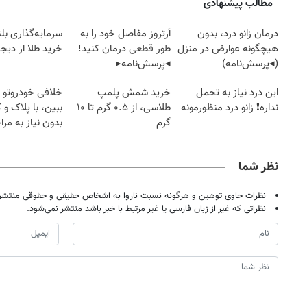
مطالب پیشنهادی
درمان زانو درد، بدون
آرتروز مفاصل خود را به
سرمایه‌گذاری بل
هیچگونه عوارض در منزل
طور قطعی درمان کنید!
خرید طلا از دیجی
(◂پرسش‌نامه)
◂پرسش‌نامه▸
این درد نیاز به تحمل
خرید شمش پلمپ
خلافی خودروتو ا
نداره❗ زانو درد منظورمونه
طلاسی، از ۰.۵ گرم تا ۱۰
ببین، با پلاک و 
گرم
بدون نیاز به مرا
حضوری
نظر شما
نظرات حاوی توهین و هرگونه نسبت ناروا به اشخاص حقیقی و حقوقی منتشر 
نظراتی که غیر از زبان فارسی یا غیر مرتبط با خبر باشد منتشر نمی‌شود.