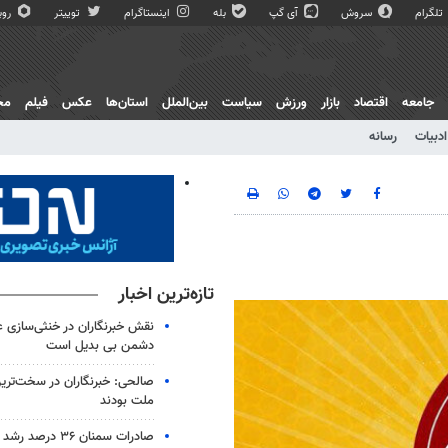
تلگرام
سروش
آی گپ
بله
اینستاگرام
توییتر
روبی
جامعه
اقتصاد
بازار
ورزش
سیاست
بین‌الملل
استان‌ها
عکس
فیلم
مج
ادبیات
رسانه
تازه‌ترین اخبار
نقش خبرنگاران در خنثی‌سازی ع
دشمن بی بدیل است
صالحی: خبرنگاران در سخت‌ترین
ملت بودند