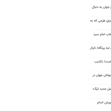
جوان به دنبال
جرای طرحی که به
لاب امام سید
 پرتگاه/ تارتار
 است/ تکذیب
وانان جهان در
صل جدید لیگ؛
ورش اندام