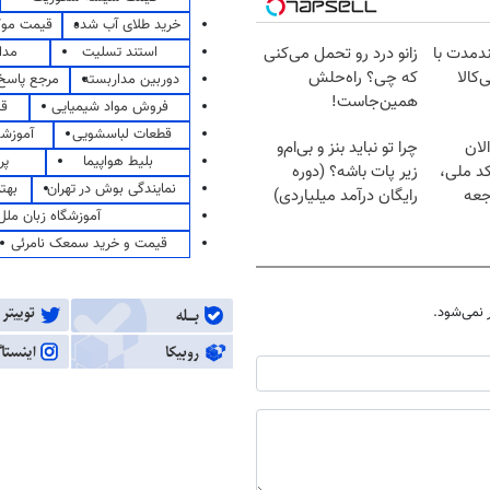
خرید طلای آب شده
قیمت مو
استند تسلیت
مدا
ندمدت با
زانو درد رو تحمل می‌کنی
‌کالا
که چی؟ راه‌حلش
دوربین مداربسته
مرجع پاسخ 
همین‌جاست!
فروش مواد شیمیایی
قی
قطعات لباسشویی
آموزشگ
لان
چرا تو نباید بنز و بی‌ام‌و
بلیط هواپیما
پر
کد ملی،
زیر پات باشه؟ (دوره
نمایندگی بوش در تهران
بهت
جعه
رایگان درآمد میلیاردی)
آموزشگاه زبان ملل
قیمت و خرید سمعک نامرئی
نمی‌شود.