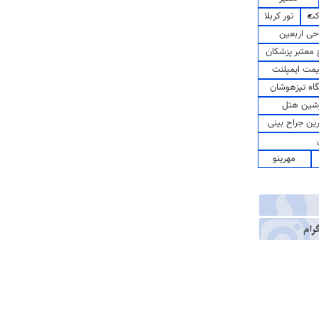
کت
تور کربلا
حی اربعین
معتبر پزشکان
مت ایمپلنت
اه تیزهوشان
شین هتل
رین جراح بینی
مهرینو