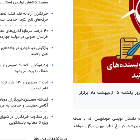
مقصد کالاهای تولیدی استان 
خبرنگاران آزادانه نقد کنند؛ ت
حرف‌های تلخ لازمه خدمت اس
۴۰ درصد سرمایه‌گذاری‌های فع
خراسان جنوبی در دولت چهارد
جان باختند
زندیه‌وکیلی: اعتماد عمومی از م
شفاف تقویت می‌شود
ثبت ۲ میلیون و ۲۰
ایام اربعین
آئین اختتامیه مسابقه خودنویس و اهدای جوایز برگزیدگان این مراسم، روز یکشنبه ۱۵ اردیبهشت ماه برگزار
آیت‌الله سعیدی:خبرنگاران مجا
آگاهی،حقیقت و خدمت به مرد
روز متفاوت خبرنگاران در شورای 
بقه داستان نویسی خودنویس، که با هدف
ویژه تا مطالبه پاسخگویی
عدادهای برتر نویسندگی در ایران برگزار شده بود، روز یکشنبه، ۱۵ اردیبهشت در باغ کتاب تهران برگزار خواهد
پربازدیدترین ها