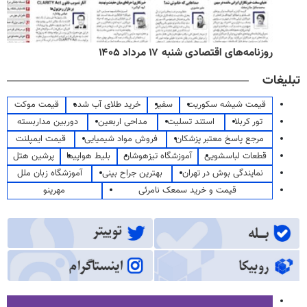
روزنامه‌های اقتصادی شنبه ۱۷ مرداد ۱۴۰۵
تبلیغات
قیمت شیشه سکوریت
سفیر
خرید طلای آب شده
قیمت موکت
تور کربلا
استند تسلیت
مداحی اربعین
دوربین مداربسته
مرجع پاسخ معتبر پزشکان
فروش مواد شیمیایی
قیمت ایمپلنت
قطعات لباسشویی
آموزشگاه تیزهوشان
بلیط هواپیما
پرشین هتل
نمایندگی بوش در تهران
بهترین جراح بینی
آموزشگاه زبان ملل
قیمت و خرید سمعک نامرئی
مهرینو