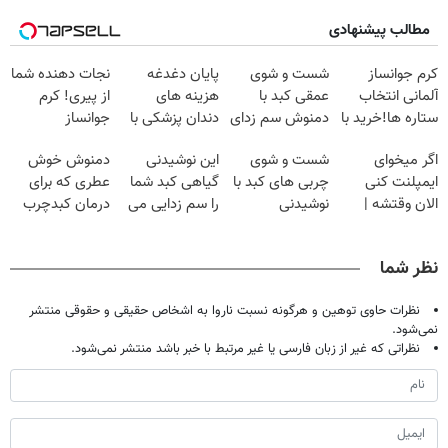
مطالب پیشنهادی
کرم جوانساز
شست و شوی
پایان دغدغه
نجات دهنده شما
آلمانی انتخاب
عمقی کبد با
هزینه های
از پیری! کرم
ستاره ها!خرید با
دمنوش سم زدای
دندان پزشکی با
جوانساز
تخفیف
گیاهی
پک سفید کننده
جلبک50%تخفیف
اگر میخوای
شست و شوی
این نوشیدنی
دمنوش خوش
خانگی
ایمپلنت کنی
چربی های کبد با
گیاهی کبد شما
عطری که برای
الان وقتشه |
نوشیدنی
را سم زدایی می
درمان کبدچرب
فقط با ۲۵
گیاهی(55%تخفیف)
کند (با ضمانت
معجزه میکنه
میلیون تومان!!!
مرجوعی)
نظر شما
نظرات حاوی توهین و هرگونه نسبت ناروا به اشخاص حقیقی و حقوقی منتشر
نمی‌شود.
نظراتی که غیر از زبان فارسی یا غیر مرتبط با خبر باشد منتشر نمی‌شود.