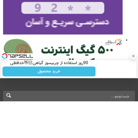
90روز استفاده از چربیسوز گیاهی👋🏻خدافظی
همیشگی با چاقی!خرید با تخفیف
خرید محصول
نسخه دسکتاپ