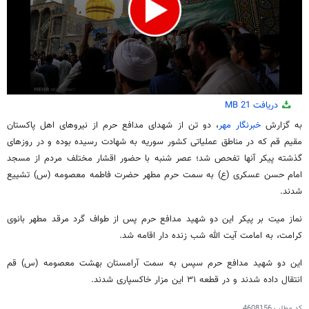
0
دریافت
21 MB
seconds
of
به گزارش
خبرنگار مهر
، دو تن از شهدای مدافع حرم از نیروهای اهل پاکستان
1
مقیم قم که در مناطق عملیاتی کشور سوریه به شهادت رسیده بوده و در روزهای
minute,
50
گذشته پیکر آنها تفحص شد؛ عصر شنبه با حضور اقشار مختلف مردم از مسجد
seconds
امام حسن عسکری (
ع)
به سمت حرم مطهر حضرت فاطمه معصومه (
س)
تشییع
شدند.
نماز میت بر پیکر این دو شهید مدافع حرم پس از طواف گرد مرقد مطهر بانوی
کرامت، به امامت آیت الله شب زنده دار اقامه شد.
این دو شهید مدافع حرم سپس به سمت
آرامستان
بهشت معصومه (
س)
قم
انتقال داده شدند و در قطعه ۳۱ این مزار خاکسپاری شدند.
کد مطلب
4608156