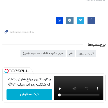
برچسب‌ها
تیپ زینبیون
قم
حرم حضرت فاطمه معصومه(س)
پرکاربردترین چراغ شارژی 2026
که شگفت زده ات میکنه 💡😍
ثبت سفارش