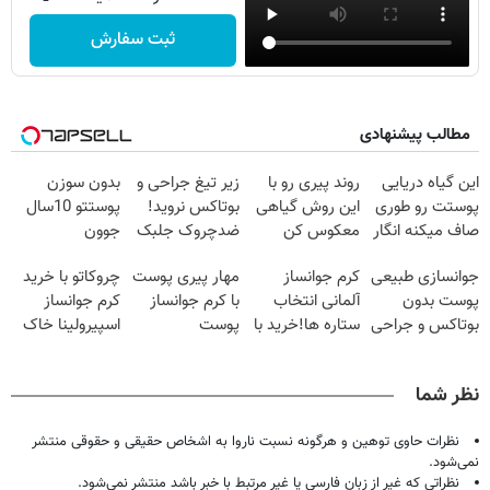
ثبت سفارش
مطالب پیشنهادی
این گیاه دریایی
روند پیری رو با
زیر تیغ جراحی و
بدون سوزن
پوستت رو طوری
این روش گیاهی
بوتاکس نروید!
پوستتو 10سال
صاف میکنه انگار
معکوس کن
ضدچروک جلبک
جوون
20سال جوون
با40%تخفیف
کن50%تخفیف
جوانسازی طبیعی
کرم جوانساز
مهار پیری پوست
چروکاتو با خرید
شدی🔥
پاییزی
پوست بدون
آلمانی انتخاب
با کرم جوانساز
کرم جوانساز
بوتاکس و جراحی
ستاره ها!خرید با
پوست
اسپیرولینا خاک
😳! خرید با
تخفیف
آلمانی(تخفیف
یکسان کن!کلیک
تخفیف ویژه
ویژه تا امشب)
جهت خرید
نظر شما
نظرات حاوی توهین و هرگونه نسبت ناروا به اشخاص حقیقی و حقوقی منتشر
نمی‌شود.
نظراتی که غیر از زبان فارسی یا غیر مرتبط با خبر باشد منتشر نمی‌شود.