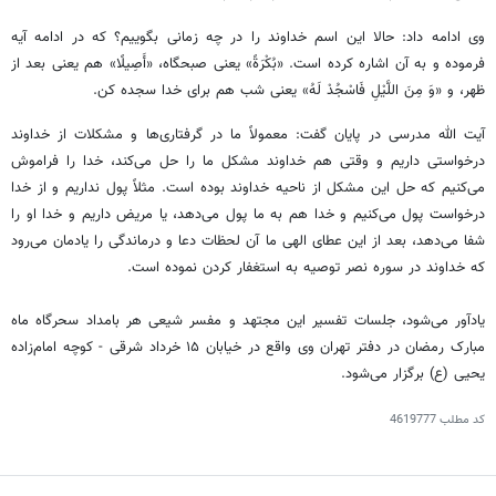
وی ادامه داد: حالا این اسم خداوند را در چه زمانی بگوییم؟ که در ادامه آیه
فرموده و به آن اشاره کرده است. «
بُکْرَةً
» یعنی صبحگاه،
«أَصِیلًا
» هم یعنی بعد از
ظهر، و «وَ مِنَ
اللَّیْلِ
فَاسْجُدْ
لَهُ
» یعنی شب هم برای خدا سجده کن.
آیت الله مدرسی در پایان گفت: معمولاً ما در گرفتاری‌ها و مشکلات از خداوند
درخواستی داریم و وقتی هم خداوند مشکل ما را حل می‌کند، خدا را فراموش
می‌کنیم که حل این مشکل از ناحیه خداوند بوده است. مثلاً پول نداریم و از خدا
درخواست پول می‌کنیم و خدا هم به ما پول می‌دهد، یا مریض داریم و خدا او را
شفا می‌دهد، بعد از این عطای الهی ما آن لحظات دعا و درماندگی را یادمان می‌رود
که خداوند در سوره نصر توصیه به استغفار کردن نموده است.
یادآور می‌شود، جلسات تفسیر این مجتهد و مفسر شیعی هر بامداد سحرگاه ماه
مبارک رمضان در دفتر تهران وی واقع در خیابان ۱۵ خرداد شرقی - کوچه امام‌زاده
یحیی (
ع)
برگزار می‌شود.
کد مطلب
4619777