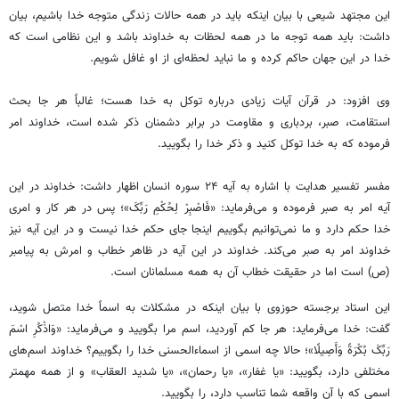
این مجتهد شیعی با بیان اینکه باید در همه حالات زندگی متوجه خدا باشیم، بیان
داشت: باید همه توجه ما در همه لحظات به خداوند باشد و این نظامی است که
خدا در این جهان حاکم کرده و ما نباید لحظه‌ای از او غافل شویم.
وی افزود: در قرآن آیات زیادی درباره توکل به خدا هست؛ غالباً هر جا بحث
استقامت، صبر، بردباری و مقاومت در برابر دشمنان ذکر شده است، خداوند امر
فرموده که به خدا توکل کنید و ذکر خدا را بگویید.
مفسر تفسیر هدایت با اشاره به آیه ۲۴ سوره انسان اظهار داشت: خداوند در این
آیه امر به صبر فرموده و می‌فرماید:
«فَاصْبِرْ
لِحُکْمِ
رَبِّکَ
»؛ پس در هر کار و امری
خدا حکم دارد و ما نمی‌توانیم بگوییم اینجا جای حکم خدا نیست و در این آیه نیز
خداوند امر به صبر می‌کند. خداوند در این آیه در ظاهر خطاب و امرش به پیامبر
(
ص)
است اما در حقیقت خطاب آن به همه مسلمانان است.
این استاد برجسته حوزوی با بیان اینکه در مشکلات به اسماً خدا متصل شوید،
گفت: خدا می‌فرماید: هر جا کم آوردید، اسم مرا بگویید و می‌فرماید:
«وَاذْکُرِ
اسْمَ
رَبِّکَ
بُکْرَةً
وَأَصِیلًا
»؛ حالا چه اسمی از
اسماءالحسنی
خدا را بگوییم؟ خداوند اسم‌های
مختلفی دارد، بگویید: «یا غفار»، «یا رحمان»، «یا شدید
العقاب
» و از همه
مهمتر
اسمی که با آن واقعه شما تناسب دارد، را بگویید.