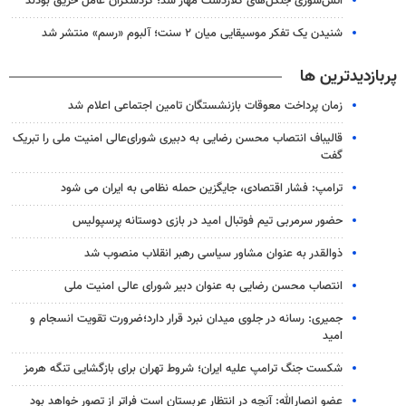
آتش‌سوزی جنگل‌های کلاردشت مهار شد؛ گردشگران عامل حریق بودند
شنیدن یک تفکر موسیقایی میان ۲ سنت؛ آلبوم «رسم» منتشر شد
پربازدیدترین ها
زمان پرداخت معوقات بازنشستگان تامین اجتماعی اعلام شد
قالیباف انتصاب محسن رضایی به دبیری شورای‌عالی امنیت ملی را تبریک
گفت
ترامپ: فشار اقتصادی، جایگزین حمله نظامی به ایران می شود
حضور سرمربی تیم فوتبال امید در بازی دوستانه پرسپولیس
ذوالقدر به عنوان مشاور سیاسی رهبر انقلاب منصوب شد
انتصاب محسن رضایی به عنوان دبیر شورای عالی امنیت ملی
جمیری: رسانه‌ در جلوی میدان نبرد قرار دارد؛ضرورت تقویت انسجام و
امید
شکست جنگ ترامپ علیه ایران؛ شروط تهران برای بازگشایی تنگه هرمز
عضو انصارالله: آنچه در انتظار عربستان است فراتر از تصور خواهد بود