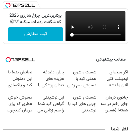
پرکاربردترین چراغ شارژی 2026
که شگفت زده ات میکنه 💡😍
ثبت سفارش
مطالب پیشنهادی
اگر میخوای
شست و شوی
پایان دغدغه
نجاتش بده! با
ایمپلنت کنی
عمقی کبد با
هزینه های
این دمنوش
الان وقتشه |
دمنوش سم زدای
دندان پزشکی با
کبدتو پاکسازی
فقط با ۲۵
گیاهی
پک سفید کننده
کن+ضمانت
جادوی درمان
شست و شوی
این نوشیدنی
دمنوش خوش
میلیون تومان!!!
خانگی
مرجوعی
جای زخم در سه
چربی های کبد با
گیاهی کبد شما
عطری که برای
هفته! (همین
نوشیدنی
را سم زدایی می
درمان کبدچرب
حالا رایگان
گیاهی(55%تخفیف)
کند (با ضمانت
معجزه میکنه
صحبت کنید)
مرجوعی)
نظر شما