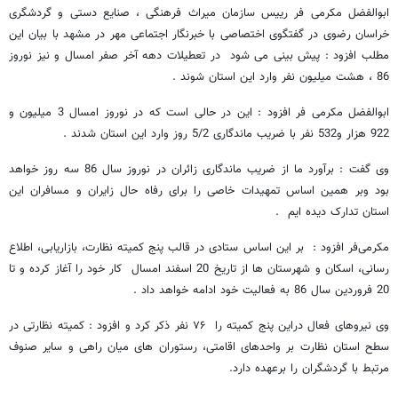
ابوالفضل مکرمی فر رییس سازمان میراث فرهنگی ، صنایع دستی و گردشگری
خراسان رضوی در گفتگوی اختصاصی با خبرنگار اجتماعی مهر در مشهد با بیان این
مطلب افزود : پیش بینی می شود در تعطیلات دهه آخر صفر امسال و نیز نوروز
86 ، هشت میلیون نفر وارد این استان شوند .
ابوالفضل مکرمی فر افزود : این در حالی است که در نوروز امسال 3 میلیون و
922 هزار و532 نفر با ضریب ماندگاری 5/2 روز وارد این استان شدند .
وی گفت : برآورد ما از ضریب ماندگاری زائران در نوروز سال 86 سه روز خواهد
بود وبر همین اساس تمهیدات خاصی را برای رفاه حال زایران و مسافران این
استان تدارک دیده ایم .
مکرمی‌فر افزود : بر این اساس ستادی در قالب پنج کمیته نظارت، بازاریابی، اطلاع
رسانی، اسکان و شهرستان ها از تاریخ 20 اسفند امسال کار خود را آغاز کرده و تا
20 فروردین سال 86 به فعالیت خود ادامه خواهد داد .
وی نیروهای فعال دراین پنج کمیته ‪ را ۷۶‬نفر ذکر کرد و افزود : کمیته نظارتی در
سطح استان نظارت بر واحدهای اقامتی، رستوران های میان راهی و سایر صنوف
مرتبط با گردشگران را برعهده دارد.