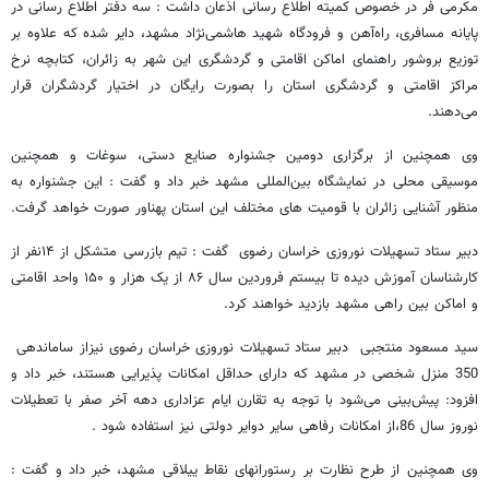
مکرمی فر در خصوص کمیته اطلاع رسانی اذعان داشت : سه دفتر اطلاع رسانی در
پایانه مسافری، راه‌آهن و فرودگاه شهید هاشمی‌نژاد مشهد، دایر شده که علاوه بر
توزیع بروشور راهنمای اماکن اقامتی و گردشگری این شهر به زائران، کتابچه نرخ
مراکز اقامتی و گردشگری استان را بصورت رایگان در اختیار گردشگران قرار
می‌دهند.
وی همچنین از برگزاری دومین جشنواره صنایع دستی، سوغات و همچنین
موسیقی محلی در نمایشگاه بین‌المللی مشهد خبر داد و گفت : این جشنواره به
منظور آشنایی زائران با قومیت های مختلف این استان پهناور صورت خواهد گرفت.
دبیر ستاد تسهیلات نوروزی خراسان رضوی گفت : تیم بازرسی متشکل از ‪۱۴‬نفر از
کارشناسان آموزش دیده تا بیستم فروردین سال ‪ ۸۶‬از یک هزار و ‪ ۱۵۰‬واحد اقامتی
و اماکن بین راهی مشهد بازدید خواهند کرد.
سید مسعود منتجبی دبیر ستاد تسهیلات نوروزی خراسان رضوی نیزاز ساماندهی
350 منزل شخصی در مشهد که دارای حداقل امکانات پذیرایی هستند، خبر داد و
افزود: پیش‌بینی می‌شود با توجه به تقارن ایام عزاداری دهه آخر صفر با تعطیلات
نوروز سال 86،از امکانات رفاهی سایر دوایر دولتی نیز استفاده شود .
وی همچنین از طرح نظارت بر رستورانهای نقاط ییلاقی مشهد، خبر داد و گفت :