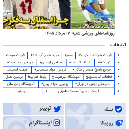
امه‌های ورزشی شنبه ۱۷ مرداد ۱۴۰۵
روزنامه‌ه
تبلیغات
قیمت شیشه سکوریت
سفیر
خرید طلای آب شده
قیمت موکت
تور کربلا
استند تسلیت
مداحی اربعین
دوربین مداربسته
مرجع پاسخ معتبر پزشکان
فروش مواد شیمیایی
قیمت ایمپلنت
قطعات لباسشویی
آموزشگاه تیزهوشان
بلیط هواپیما
پرشین هتل
نمایندگی بوش در تهران
بهترین جراح بینی
آموزشگاه زبان ملل
قیمت و خرید سمعک نامرئی
مهرینو